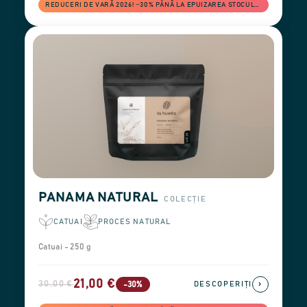
REDUCERI DE VARĂ 2026! −30% PÂNĂ LA EPUIZAREA STOCULUI
PANAMA NATURAL
COLECȚIE
CATUAI
PROCES NATURAL
Catuai - 250 g
21,00 €
30,00 €
›
-30%
DESCOPERIȚI