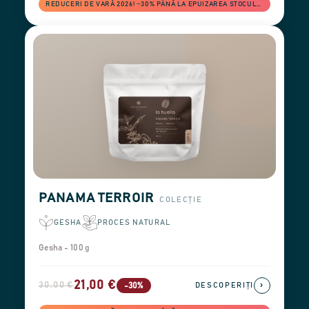
REDUCERI DE VARĂ 2026! −30% PÂNĂ LA EPUIZAREA STOCULUI
PANAMA TERROIR
COLECȚIE
GESHA
PROCES NATURAL
Gesha - 100 g
21,00 €
30,00 €
›
-30%
DESCOPERIȚI