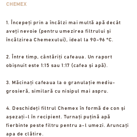
CHEMEX
1. Începeți prin a încălzi mai multă apă decât
aveți nevoie (pentru umezirea filtrului și
încălzirea Chemexului), ideal la 90–96 °C.
2. Între timp, cântăriți cafeaua. Un raport
obișnuit este 1:15 sau 1:17 (cafea și apă).
3. Măcinați cafeaua la o granulație mediu-
grosieră, similară cu nisipul mai aspru.
4. Deschideți filtrul Chemex în formă de con și
așezați-l în recipient. Turnați puțină apă
fierbinte peste filtru pentru a-l umezi. Aruncați
apa de clătire.