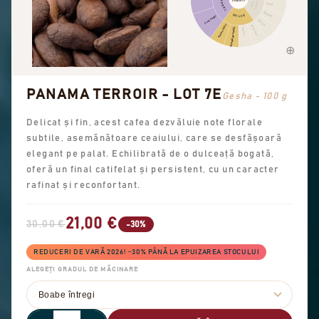
FLORAL
AROMATIC
CACAO
NUCI
Alună
Migdală
DULCE
Ceai negru
Arahide
Arome dulci
Zahăr brun
Dulceață generală
Vanilie
PANAMA TERROIR - LOT 7E
Gesha - 100 g
Delicat și fin, acest cafea dezvăluie note florale
subtile, asemănătoare ceaiului, care se desfășoară
elegant pe palat. Echilibrată de o dulceață bogată,
oferă un final catifelat și persistent, cu un caracter
rafinat și reconfortant.
21,00 €
30,00 €
-30%
REDUCERI DE VARĂ 2026! −30% PÂNĂ LA EPUIZAREA STOCULUI
ALEGEȚI GRADUL DE MĂCINARE