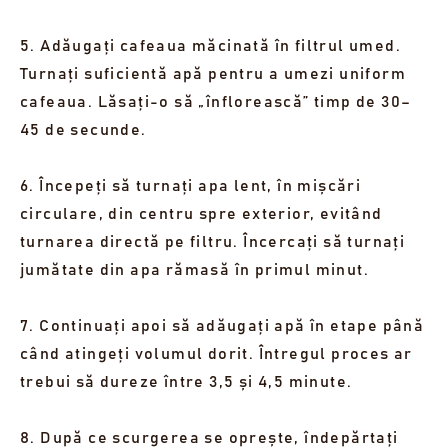
5. Adăugați cafeaua măcinată în filtrul umed.
Turnați suficientă apă pentru a umezi uniform
cafeaua. Lăsați-o să „înflorească” timp de 30–
45 de secunde.
6. Începeți să turnați apa lent, în mișcări
circulare, din centru spre exterior, evitând
turnarea directă pe filtru. Încercați să turnați
jumătate din apa rămasă în primul minut.
7. Continuați apoi să adăugați apă în etape până
când atingeți volumul dorit. Întregul proces ar
trebui să dureze între 3,5 și 4,5 minute.
8. După ce scurgerea se oprește, îndepărtați