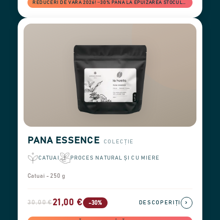
REDUCERI DE VARĂ 2026! −30% PÂNĂ LA EPUIZAREA STOCULUI
PANA ESSENCE
COLECȚIE
CATUAI
PROCES NATURAL ȘI CU MIERE
Catuai - 250 g
21,00 €
30,00 €
›
-30%
DESCOPERIȚI