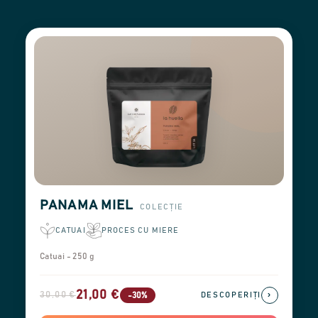
PANAMA MIEL
COLECȚIE
CATUAI
PROCES CU MIERE
Catuai - 250 g
21,00 €
30,00 €
›
-30%
DESCOPERIȚI