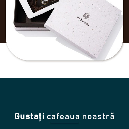
Gustați
cafeaua noastră