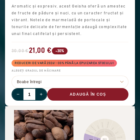
Aromatic și expresiv, acest Geisha oferă un amestec
de fructe de pădure și nuci, cu un caracter fructat și
vibrant. Notele de marmeladă de portocale și
tonurile delicate de fermentație adaugă complexitate
unui final catifelat și persistent.
21,00 €
30,00 €
-30%
REDUCERI DE VARĂ 2026! −30% PÂNĂ LA EPUIZAREA STOCULUI
ALEGEȚI GRADUL DE MĂCINARE
−
+
ADAUGĂ ÎN COȘ
Scorțișoară
Alte fructe
Citrice
Fructe uscate
Piper
Fructe de pădure
CONDIMENTE
FRUCTAT
Picant
Ciocolată
PROFIL
Floral