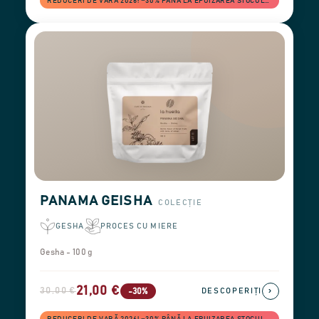
REDUCERI DE VARĂ 2026! −30% PÂNĂ LA EPUIZAREA STOCULUI
PANAMA GEISHA
COLECȚIE
GESHA
PROCES CU MIERE
Gesha - 100 g
21,00 €
30,00 €
›
-30%
DESCOPERIȚI