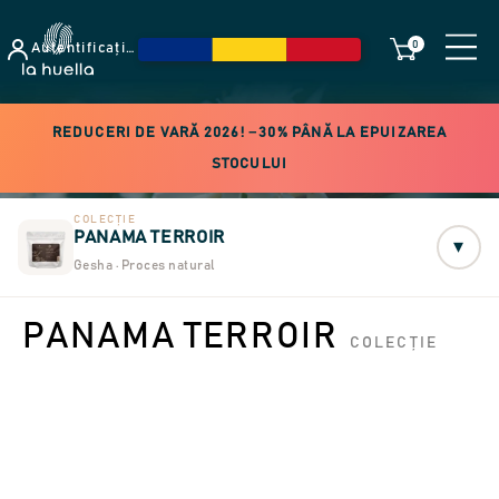
0
Autentificați-vă
REDUCERI DE VARĂ 2026! −30% PÂNĂ LA EPUIZAREA
STOCULUI
COLECȚIE
PANAMA TERROIR
▾
Gesha · Proces natural
PANAMA TERROIR
COLECȚIE