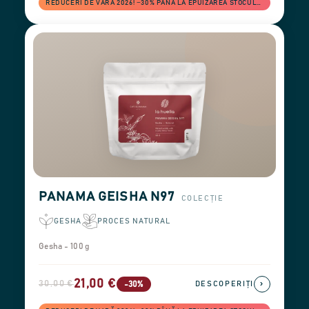
REDUCERI DE VARĂ 2026! −30% PÂNĂ LA EPUIZAREA STOCULUI
PANAMA GEISHA N97
COLECȚIE
GESHA
PROCES NATURAL
Gesha - 100 g
21,00 €
30,00 €
›
-30%
DESCOPERIȚI