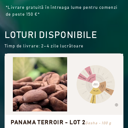
*Livrare gratuită în întreaga lume pentru comenzi
de peste 150 €*
LOTURI DISPONIBILE
Timp de livrare: 2–4 zile lucrătoare
Scorțișoară
Alte fructe
Citrice
Fructe uscate
Piper
Fructe de pădure
CONDIMENTE
FRUCTAT
Picant
Ciocolată
PROFIL
Floral
FLORAL
AROMATIC
CACAO
NUCI
Alună
Migdală
DULCE
Ceai negru
Arahide
Arome dulci
Zahăr brun
Dulceață generală
Vanilie
PANAMA TERROIR - LOT 2
Gesha - 100 g