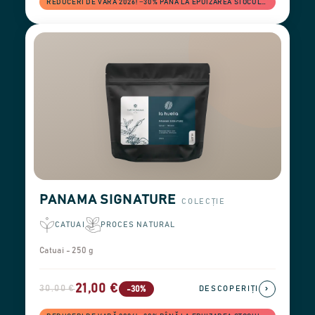
REDUCERI DE VARĂ 2026! −30% PÂNĂ LA EPUIZAREA STOCULUI
PANAMA SIGNATURE
COLECȚIE
CATUAI
PROCES NATURAL
Catuai - 250 g
21,00 €
30,00 €
›
-30%
DESCOPERIȚI