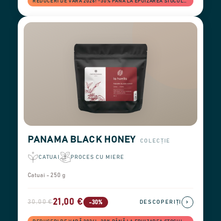
REDUCERI DE VARĂ 2026! −30% PÂNĂ LA EPUIZAREA STOCULUI
PANAMA BLACK HONEY
COLECȚIE
CATUAI
PROCES CU MIERE
Catuai - 250 g
21,00 €
30,00 €
›
-30%
DESCOPERIȚI