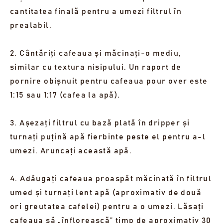
cantitatea finală pentru a umezi filtrul în
prealabil.
2. Cântăriți cafeaua și măcinați-o mediu,
similar cu textura nisipului. Un raport de
pornire obișnuit pentru cafeaua pour over este
1:15 sau 1:17 (cafea la apă).
3. Așezați filtrul cu bază plată în dripper și
turnați puțină apă fierbinte peste el pentru a-l
umezi. Aruncați această apă.
4. Adăugați cafeaua proaspăt măcinată în filtrul
umed și turnați lent apă (aproximativ de două
ori greutatea cafelei) pentru a o umezi. Lăsați
cafeaua să „înflorească” timp de aproximativ 30