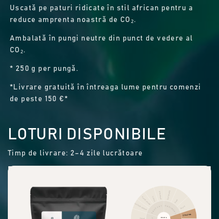
Uscată pe paturi ridicate în stil african pentru a
reduce amprenta noastră de CO₂.
Ambalată în pungi neutre din punct de vedere al
CO₂.
* 250 g per pungă.
*Livrare gratuită în întreaga lume pentru comenzi
de peste 150 €*
LOTURI DISPONIBILE
Timp de livrare: 2–4 zile lucrătoare
Scorțișoară
Alte fructe
Citrice
Fructe uscate
Piper
Fructe de pădure
CONDIMENTE
FRUCTAT
Picant
Ciocolată
PROFIL
Floral