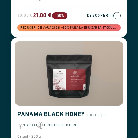
21,00 €
30,00 €
›
-30%
DESCOPERIȚI
REDUCERI DE VARĂ 2026! −30% PÂNĂ LA EPUIZAREA STOCULUI
PANAMA BLACK HONEY
COLECȚIE
CATUAI
PROCES CU MIERE
Catuai - 250 g