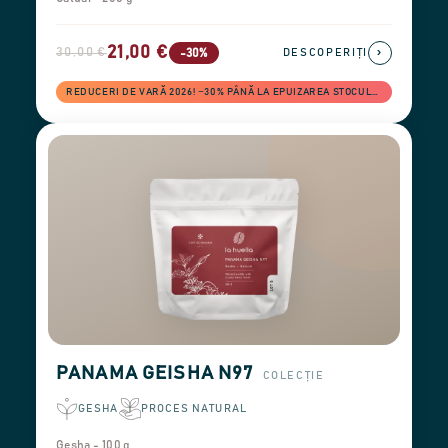
21,00 €
30,00 €
›
-30%
DESCOPERIȚI
REDUCERI DE VARĂ 2026! −30% PÂNĂ LA EPUIZAREA STOCULUI
PANAMA GEISHA N97
COLECȚIE
GESHA
PROCES NATURAL
Gesha - 100 g