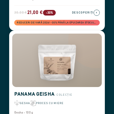
21,00 €
30,00 €
›
-30%
DESCOPERIȚI
REDUCERI DE VARĂ 2026! −30% PÂNĂ LA EPUIZAREA STOCULUI
PANAMA GEISHA
COLECȚIE
GESHA
PROCES CU MIERE
Gesha - 100 g