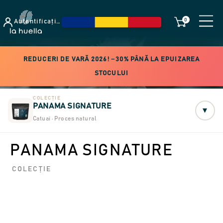
0
Autentificați-vă
REDUCERI DE VARĂ 2026! −30% PÂNĂ LA EPUIZAREA
STOCULUI
COLECȚIE
PANAMA SIGNATURE
▾
Catuai · Proces natural
PANAMA SIGNATURE
COLECȚIE