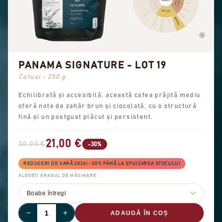
FLORAL
AROMATIC
CACAO
NUCI
Alună
Migdală
DULCE
Ceai negru
Arahide
Arome dulci
Zahăr brun
Dulceață generală
Vanilie
PANAMA SIGNATURE - LOT 19
Catuai - 250 g
Echilibrată și accesibilă, această cafea prăjită mediu
oferă note de zahăr brun și ciocolată, cu o structură
fină și un postgust plăcut și persistent.
21,00 €
30,00 €
-30%
REDUCERI DE VARĂ 2026! −30% PÂNĂ LA EPUIZAREA STOCULUI
ALEGEȚI GRADUL DE MĂCINARE
−
+
ADAUGĂ ÎN COȘ