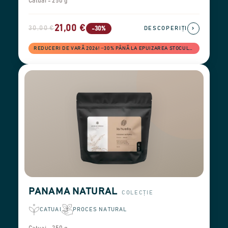
Catuai - 250 g
21,00 €
30,00 €
›
-30%
DESCOPERIȚI
REDUCERI DE VARĂ 2026! −30% PÂNĂ LA EPUIZAREA STOCULUI
PANAMA NATURAL
COLECȚIE
CATUAI
PROCES NATURAL