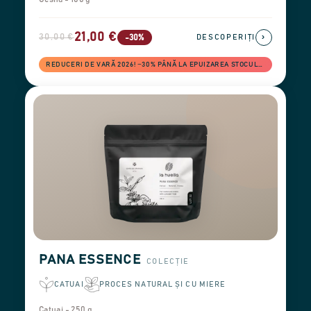
21,00 €
30,00 €
›
-30%
DESCOPERIȚI
REDUCERI DE VARĂ 2026! −30% PÂNĂ LA EPUIZAREA STOCULUI
PANA ESSENCE
COLECȚIE
CATUAI
PROCES NATURAL ȘI CU MIERE
Catuai - 250 g