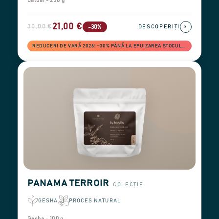
Catuai - 250 g
21,00 €
30,00 €
›
-30%
DESCOPERIȚI
REDUCERI DE VARĂ 2026! −30% PÂNĂ LA EPUIZAREA STOCULUI
PANAMA TERROIR
COLECȚIE
GESHA
PROCES NATURAL
Gesha - 100 g