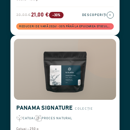
21,00 €
30,00 €
›
-30%
DESCOPERIȚI
REDUCERI DE VARĂ 2026! −30% PÂNĂ LA EPUIZAREA STOCULUI
PANAMA SIGNATURE
COLECȚIE
CATUAI
PROCES NATURAL
Catuai - 250 g