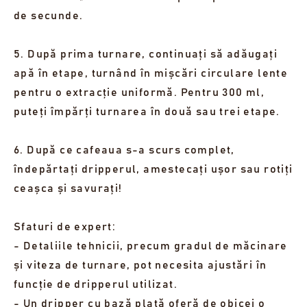
de secunde.
5. După prima turnare, continuați să adăugați
apă în etape, turnând în mișcări circulare lente
pentru o extracție uniformă. Pentru 300 ml,
puteți împărți turnarea în două sau trei etape.
6. După ce cafeaua s-a scurs complet,
îndepărtați dripperul, amestecați ușor sau rotiți
ceașca și savurați!
Sfaturi de expert:
- Detaliile tehnicii, precum gradul de măcinare
și viteza de turnare, pot necesita ajustări în
funcție de dripperul utilizat.
- Un dripper cu bază plată oferă de obicei o