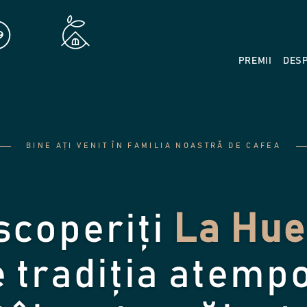
PREMII
DES
BINE AȚI VENIT ÎN FAMILIA NOASTRĂ DE CAFEA
scoperiți
La Hue
 tradiția atemp