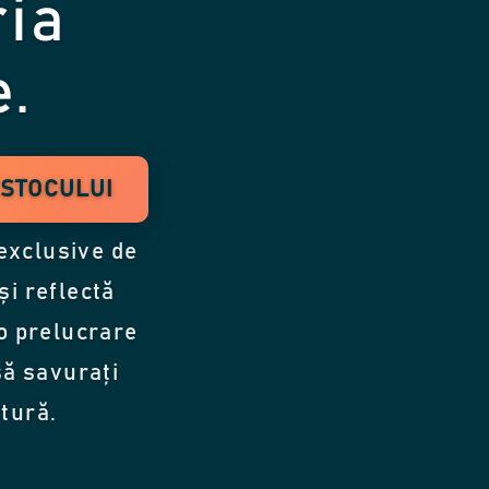
ria
e.
 STOCULUI
 exclusive de
i reflectă
-o prelucrare
să savurați
itură.