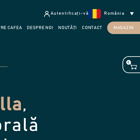
Autentificați-vă
România
PRE CAFEA
DESPRE NOI
NOUTĂȚI
CONTACT
MAGAZIN
0
lla
,
orală