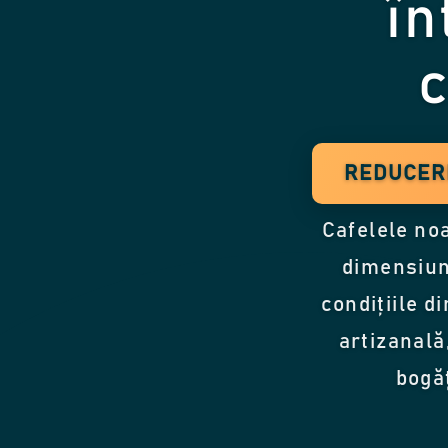
în
c
REDUCERI
Cafelele noa
dimensiun
condițiile d
artizanală
bogăț