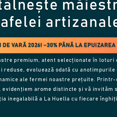
tâlnește măiest
afelei artizanal
 DE VARĂ 2026! −30% PÂNĂ LA EPUIZAREA
stre premium, atent selecționate în loturi
i reduse, evoluează odată cu anotimpurile ș
inamice ale fermei noastre prețuite. Printr
, evidențiem arome distincte și vă invităm 
ia inegalabilă a La Huella cu fiecare înghiț