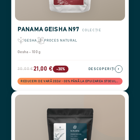
PANAMA GEISHA N97
COLECȚIE
GESHA
PROCES NATURAL
Gesha - 100 g
21,00 €
30,00 €
›
-30%
DESCOPERIȚI
REDUCERI DE VARĂ 2026! −30% PÂNĂ LA EPUIZAREA STOCULUI