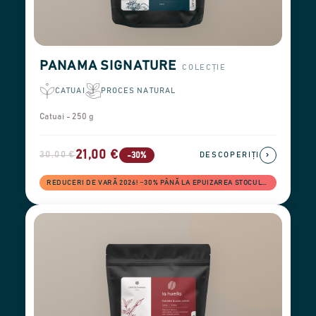
PANAMA SIGNATURE
COLECȚIE
CATUAI
PROCES NATURAL
Catuai - 250 g
21,00 €
30,00 €
›
-30%
DESCOPERIȚI
REDUCERI DE VARĂ 2026! −30% PÂNĂ LA EPUIZAREA STOCULUI