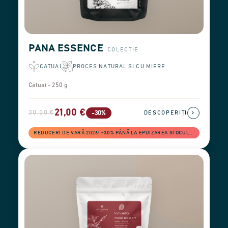
PANA ESSENCE
COLECȚIE
CATUAI
PROCES NATURAL ȘI CU MIERE
Catuai - 250 g
21,00 €
30,00 €
›
-30%
DESCOPERIȚI
REDUCERI DE VARĂ 2026! −30% PÂNĂ LA EPUIZAREA STOCULUI