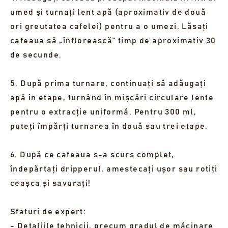
umed și turnați lent apă (aproximativ de două
ori greutatea cafelei) pentru a o umezi. Lăsați
cafeaua să „înflorească” timp de aproximativ 30
de secunde.
5. După prima turnare, continuați să adăugați
apă în etape, turnând în mișcări circulare lente
pentru o extracție uniformă. Pentru 300 ml,
puteți împărți turnarea în două sau trei etape.
6. După ce cafeaua s-a scurs complet,
îndepărtați dripperul, amestecați ușor sau rotiți
ceașca și savurați!
Sfaturi de expert:
- Detaliile tehnicii, precum gradul de măcinare