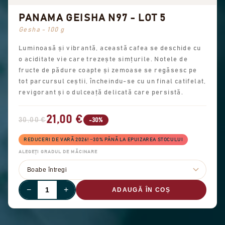
PANAMA GEISHA N97 - LOT 5
Gesha - 100 g
Luminoasă și vibrantă, această cafea se deschide cu
o aciditate vie care trezește simțurile. Notele de
fructe de pădure coapte și zemoase se regăsesc pe
tot parcursul ceștii, încheindu-se cu un final catifelat,
revigorant și o dulceață delicată care persistă.
21,00 €
30,00 €
-30%
REDUCERI DE VARĂ 2026! −30% PÂNĂ LA EPUIZAREA STOCULUI
ALEGEȚI GRADUL DE MĂCINARE
−
+
ADAUGĂ ÎN COȘ