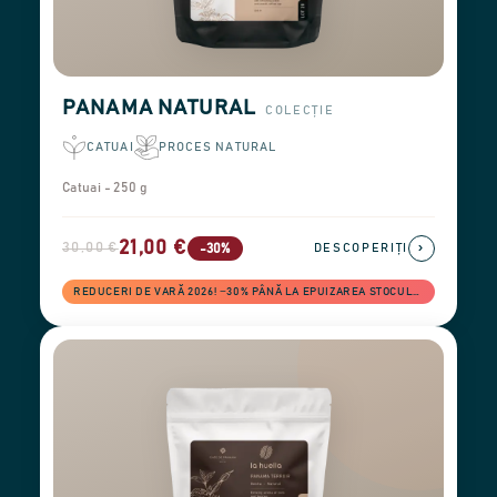
PANAMA NATURAL
COLECȚIE
CATUAI
PROCES NATURAL
Catuai - 250 g
21,00 €
30,00 €
›
-30%
DESCOPERIȚI
REDUCERI DE VARĂ 2026! −30% PÂNĂ LA EPUIZAREA STOCULUI