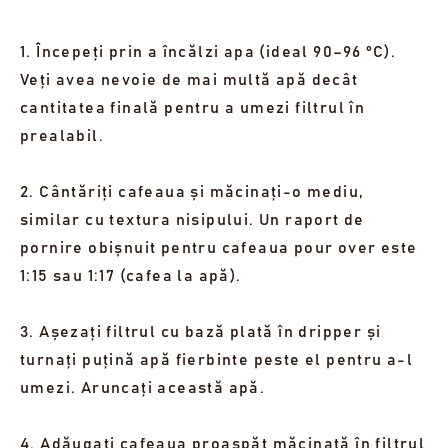
1. Începeți prin a încălzi apa (ideal 90–96 °C).
Veți avea nevoie de mai multă apă decât
cantitatea finală pentru a umezi filtrul în
prealabil.
2. Cântăriți cafeaua și măcinați-o mediu,
similar cu textura nisipului. Un raport de
pornire obișnuit pentru cafeaua pour over este
1:15 sau 1:17 (cafea la apă).
3. Așezați filtrul cu bază plată în dripper și
turnați puțină apă fierbinte peste el pentru a-l
umezi. Aruncați această apă.
4. Adăugați cafeaua proaspăt măcinată în filtrul