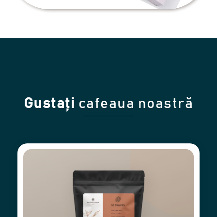
Gustați
cafeaua noastră