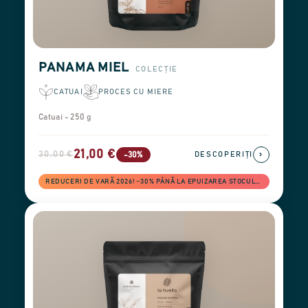
PANAMA MIEL
COLECȚIE
CATUAI
PROCES CU MIERE
Catuai - 250 g
21,00 €
30,00 €
›
-30%
DESCOPERIȚI
REDUCERI DE VARĂ 2026! −30% PÂNĂ LA EPUIZAREA STOCULUI