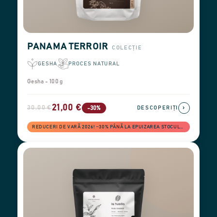
PANAMA TERROIR
COLECȚIE
GESHA
PROCES NATURAL
Gesha - 100 g
21,00 €
30,00 €
›
-30%
DESCOPERIȚI
REDUCERI DE VARĂ 2026! −30% PÂNĂ LA EPUIZAREA STOCULUI