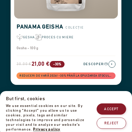
PANAMA GEISHA
COLECȚIE
GESHA
PROCES CU MIERE
Gesha - 100 g
21,00 €
30,00 €
›
-30%
DESCOPERIȚI
REDUCERI DE VARĂ 2026! −30% PÂNĂ LA EPUIZAREA STOCULUI
But first, cookies
Informații de livrare
Retururi și rambursări
Informații legale
We use essential cookies on our site. By
Politica de confidențialitate
Echipa noastră
Contactați-ne
ACCEPT
clicking "Accept" you allow us to use
cookies, pixels, tags and similar
technologies to improve and personalize
REJECT
your visit and to analyze our website's
performance.
Privacy policy
© 2025 Cafe de Panama