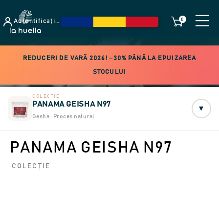
0
Autentificați-vă
REDUCERI DE VARĂ 2026! −30% PÂNĂ LA EPUIZAREA
STOCULUI
COLECȚIE
PANAMA GEISHA N97
▾
Gesha · Proces natural
PANAMA GEISHA N97
COLECȚIE