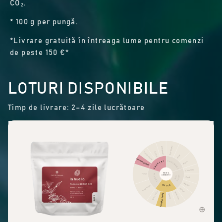
CO₂.
* 100 g per pungă.
*Livrare gratuită în întreaga lume pentru comenzi
de peste 150 €*
LOTURI DISPONIBILE
Timp de livrare: 2–4 zile lucrătoare
Scorțișoară
Alte fructe
Citrice
Fructe uscate
Piper
Fructe de pădure
CONDIMENTE
FRUCTAT
Picant
Ciocolată
PROFIL
Floral
FLORAL
AROMATIC
CACAO
NUCI
Alună
Migdală
DULCE
Ceai negru
Arahide
Arome dulci
Zahăr brun
Dulceață generală
Vanilie