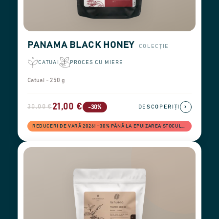
PANAMA BLACK HONEY
COLECȚIE
CATUAI
PROCES CU MIERE
Catuai - 250 g
21,00 €
30,00 €
›
-30%
DESCOPERIȚI
REDUCERI DE VARĂ 2026! −30% PÂNĂ LA EPUIZAREA STOCULUI