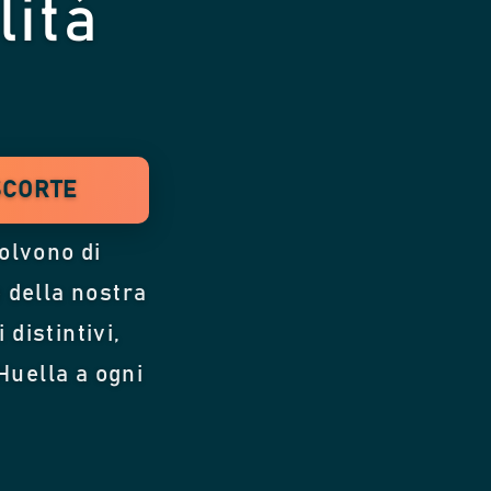
lità
 SCORTE
volvono di
e della nostra
 distintivi,
Huella a ogni