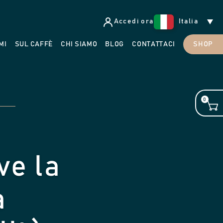
Accedi ora
Italia
MI
SUL CAFFÈ
CHI SIAMO
BLOG
CONTATTACI
SHOP
0
ve la
a