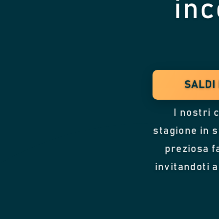
inc
SALDI 
I nostri 
stagione in s
preziosa fa
invitandoti 