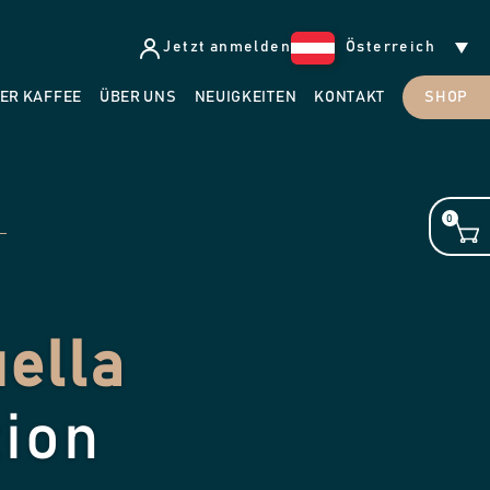
Jetzt anmelden
Österreich
ER KAFFEE
ÜBER UNS
NEUIGKEITEN
KONTAKT
SHOP
0
ella
tion