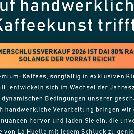
uf handwerklic
Kaffeekunst trifft
ERSCHLUSSVERKAUF 2026 IST DA! 30% RA
SOLANGE DER VORRAT REICHT
mium-Kaffees, sorgfältig in exklusiven K
t, entwickeln sich im Wechsel der Jahres
ie dynamischen Bedingungen unserer gesch
h handwerkliche Verarbeitung bringen wir 
uancen hervor und laden Sie ein, die unve
e von La Huella mit jedem Schluck zu geni