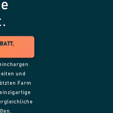
he
.
BATT,
leinchargen
zeiten und
ätzten Farm
einzigartige
rgleichliche
eßen.