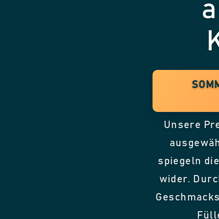
a
SOMM
Unsere Pre
ausgewähl
spiegeln d
wider. Durc
Geschmacksn
Füll