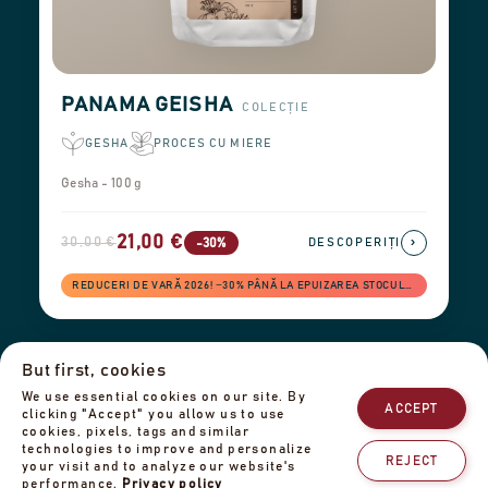
PANAMA GEISHA
COLECȚIE
GESHA
PROCES CU MIERE
Gesha - 100 g
21,00 €
30,00 €
›
-30%
DESCOPERIȚI
REDUCERI DE VARĂ 2026! −30% PÂNĂ LA EPUIZAREA STOCULUI
But first, cookies
Informații de livrare
Retururi și rambursări
Informații legale
We use essential cookies on our site. By
Politica de confidențialitate
Echipa noastră
Contactați-ne
ACCEPT
clicking "Accept" you allow us to use
cookies, pixels, tags and similar
technologies to improve and personalize
REJECT
your visit and to analyze our website's
performance.
Privacy policy
© 2025 Cafe de Panama