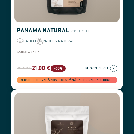
PANAMA NATURAL
COLECȚIE
CATUAI
PROCES NATURAL
Catuai - 250 g
21,00 €
30,00 €
›
-30%
DESCOPERIȚI
REDUCERI DE VARĂ 2026! −30% PÂNĂ LA EPUIZAREA STOCULUI