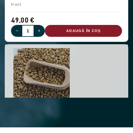
fruct.
49,00 €
−
+
ADAUGĂ ÎN COȘ
EPUIZAT
GREEN PANAMA GEISHA - LOT 11
(0,5 KG)
Gesha - 500 g