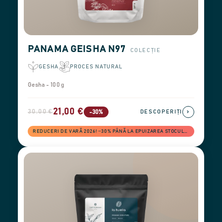
PANAMA GEISHA N97
COLECȚIE
GESHA
PROCES NATURAL
Gesha - 100 g
21,00 €
30,00 €
›
-30%
DESCOPERIȚI
REDUCERI DE VARĂ 2026! −30% PÂNĂ LA EPUIZAREA STOCULUI