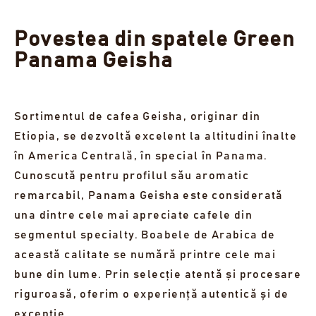
Ușoară, dar bogată în fructe de pădure închise la
culoare, care se dezvăluie delicat pe palat. O cafea
Povestea din spatele Green
elegantă, rotundă și complexă, cu note plăcute de
Panama Geisha
cereale ușor prăjite.
49,00 €
Sortimentul de cafea Geisha, originar din
EPUIZAT
Etiopia, se dezvoltă excelent la altitudini înalte
ARATĂ 2 LOTURI EPUIZATE
în America Centrală, în special în Panama.
Cunoscută pentru profilul său aromatic
remarcabil, Panama Geisha este considerată
una dintre cele mai apreciate cafele din
segmentul specialty. Boabele de Arabica de
această calitate se numără printre cele mai
bune din lume. Prin selecție atentă și procesare
riguroasă, oferim o experiență autentică și de
excepție.