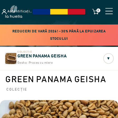
0
Autentificați-vă
REDUCERI DE VARĂ 2026! −30% PÂNĂ LA EPUIZAREA
STOCULUI
COLECȚIE
GREEN PANAMA GEISHA
▾
Gesha · Proces cu miere
GREEN PANAMA GEISHA
COLECȚIE
Nu este pe stoc