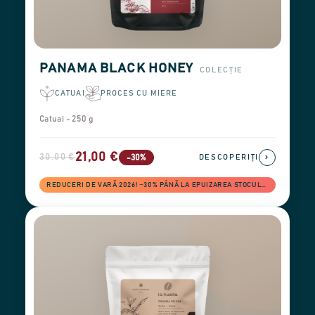
PANAMA BLACK HONEY
COLECȚIE
CATUAI
PROCES CU MIERE
Catuai - 250 g
21,00 €
30,00 €
›
-30%
DESCOPERIȚI
REDUCERI DE VARĂ 2026! −30% PÂNĂ LA EPUIZAREA STOCULUI