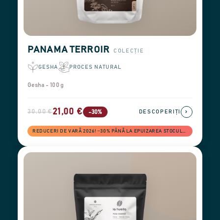
PANAMA TERROIR
COLECȚIE
GESHA
PROCES NATURAL
Gesha - 100 g
21,00 €
30,00 €
›
-30%
DESCOPERIȚI
REDUCERI DE VARĂ 2026! −30% PÂNĂ LA EPUIZAREA STOCULUI