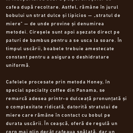
cafea după recoltare. Astfel, rămâne în jurul
bobului un strat dulce și lipicios — „stratul de
miere” — de unde provine și denumirea
metodei. Cireșele sunt apoi așezate direct pe
paturi de bambus pentru a se usca la soare. În
timpul uscării, boabele trebuie amestecate
constant pentru a asigura o deshidratare
uniformă.
Cafelele procesate prin metoda Honey, în
special specialty coffee din Panama, se
remarcă adesea printr-o dulceață pronunțată și
o complexitate ridicată, datorită stratului de
miere care rămâne în contact cu bobul pe
durata uscării. În ceașcă, oferă de regulă un
corp mai plin decât cafeaua spălată, dar un