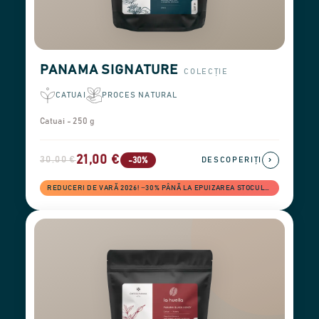
PANAMA SIGNATURE
COLECȚIE
CATUAI
PROCES NATURAL
Catuai - 250 g
21,00 €
30,00 €
›
-30%
DESCOPERIȚI
REDUCERI DE VARĂ 2026! −30% PÂNĂ LA EPUIZAREA STOCULUI