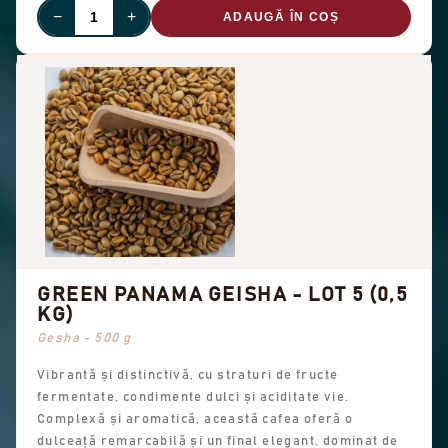
−
+
ADAUGĂ ÎN COȘ
GREEN PANAMA GEISHA - LOT 5 (0,5
KG)
Gesha - 500 g
Vibrantă și distinctivă, cu straturi de fructe
fermentate, condimente dulci și aciditate vie.
Complexă și aromatică, această cafea oferă o
dulceață remarcabilă și un final elegant, dominat de