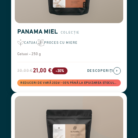
PANAMA MIEL
COLECȚIE
CATUAI
PROCES CU MIERE
Catuai - 250 g
21,00 €
30,00 €
›
-30%
DESCOPERIȚI
REDUCERI DE VARĂ 2026! −30% PÂNĂ LA EPUIZAREA STOCULUI