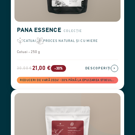
PANA ESSENCE
COLECȚIE
CATUAI
PROCES NATURAL ȘI CU MIERE
Catuai - 250 g
21,00 €
30,00 €
›
-30%
DESCOPERIȚI
REDUCERI DE VARĂ 2026! −30% PÂNĂ LA EPUIZAREA STOCULUI