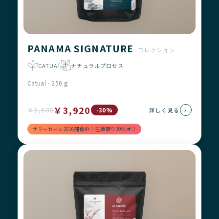
PANAMA SIGNATURE
コレクション
CATUAÍ
ナチュラルプロセス
Catuaí - 250 g
￥3,920
￥5,600
›
-30%
詳しく見る
サマーセール2026開催中！在庫限り30%オフ