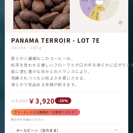
フローラル
フレーバープロファイル
フローラル
ナッツ
カカオ
ヘーゼルナッツ
アーモンド
甘味
紅茶
ピーナッツ
甘い芳香
ブラウンシュガー
全体的な甘味
バニラ
PANAMA TERROIR - LOT 7E
Geisha - 100 g
柔らかく繊細なこのコーヒーは、
紅茶を思わせる優しいフローラルが口の中を滑らかに広がりま
奥に潜む豊かな甘みとのバランスにより、
洗練されつつも心地よさを感じさせる、
滑らかで気品ある余韻が続きます。
￥3,920
￥5,600
-30%
サマーセール2026開催中！在庫限り30%オフ
挽き方をお選びください