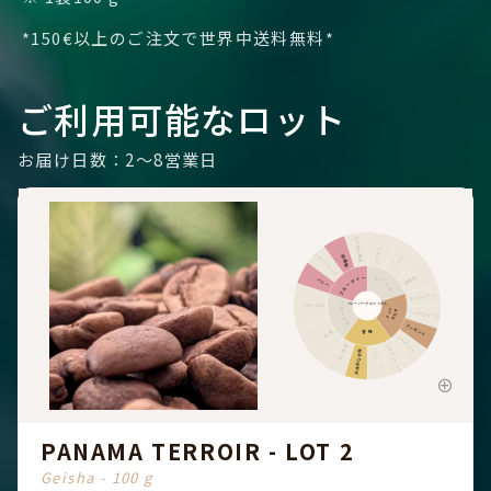
*150€以上のご注文で世界中送料無料*
ご利用可能なロット
お届け日数：2～8営業日
その他の果実
シナモン
ドライフルーツ
柑橘類
ペッパー
フルーティー
刺激的
スパイス
ベリー
チョコレート
フローラル
フレーバープロファイル
フローラル
ナッツ
カカオ
ヘーゼルナッツ
アーモンド
甘味
紅茶
ピーナッツ
甘い芳香
ブラウンシュガー
全体的な甘味
バニラ
PANAMA TERROIR - LOT 2
Geisha - 100 g