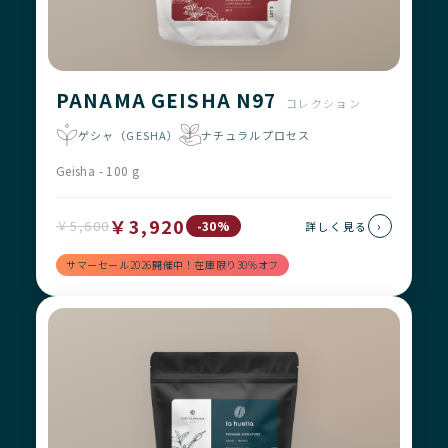
PANAMA GEISHA N97
コレクション
ゲシャ（GESHA）
ナチュラルプロセス
Geisha - 100 g
￥3,920
￥5,600
›
-30%
詳しく見る
サマーセール2026開催中！在庫限り30%オフ