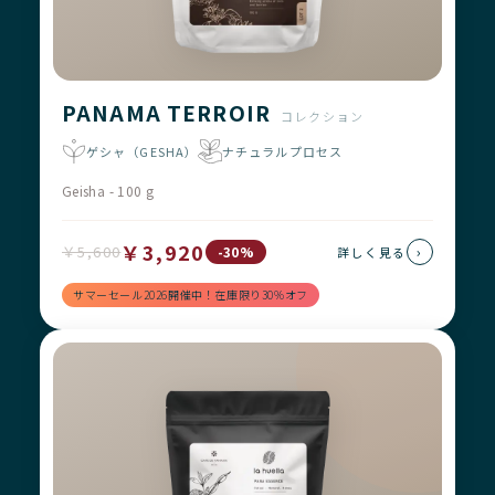
PANAMA TERROIR
コレクション
ゲシャ（GESHA）
ナチュラルプロセス
Geisha - 100 g
￥3,920
￥5,600
›
-30%
詳しく見る
サマーセール2026開催中！在庫限り30%オフ