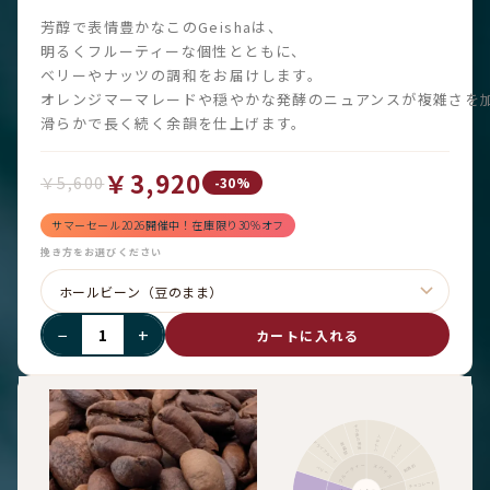
芳醇で表情豊かなこのGeishaは、
明るくフルーティーな個性とともに、
ベリーやナッツの調和をお届けします。
オレンジマーマレードや穏やかな発酵のニュアンスが複雑さを
滑らかで長く続く余韻を仕上げます。
￥3,920
￥5,600
-30%
サマーセール2026開催中！在庫限り30%オフ
挽き方をお選びください
−
+
カートに入れる
その他の果実
シナモン
ドライフルーツ
柑橘類
ペッパー
フルーティー
刺激的
スパイス
ベリー
チョコレート