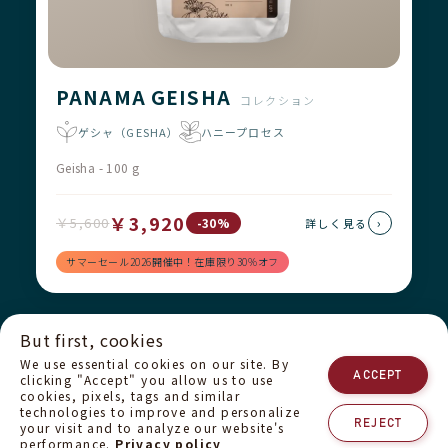
PANAMA GEISHA
コレクション
ゲシャ（GESHA）
ハニープロセス
Geisha - 100 g
￥3,920
￥5,600
›
-30%
詳しく見る
サマーセール2026開催中！在庫限り30%オフ
But first, cookies
配送について
返品と返金
運営者情報
We use essential cookies on our site. By
プライバシーポリシー
私たちのチーム
お問い合わせ
ACCEPT
clicking "Accept" you allow us to use
cookies, pixels, tags and similar
technologies to improve and personalize
REJECT
your visit and to analyze our website's
performance.
Privacy policy
© 2025 Cafe de Panama