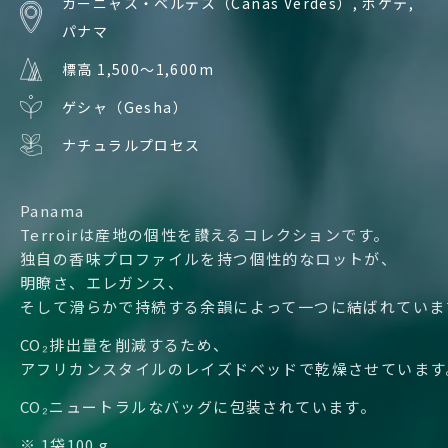
カーニャス・ベルデス（Cañas Verdes）, ボケテ,
パナマ
標高 1,500〜1,600m
ゲシャ（Gesha）
ナチュラルプロセス
Panama
Terroirは産地の個性を讃えるコレクションです。
独自の香味プロファイルを持つ個性的なロットが、
明瞭さ、エレガンス、
そして滑らかで持続する余韻によって一つに結ばれていま
CO₂排出量を削減するため、
アフリカンスタイルのレイズドベッドで乾燥させています
CO₂ニュートラルなバッグに包装されています。
※ 1袋100 g