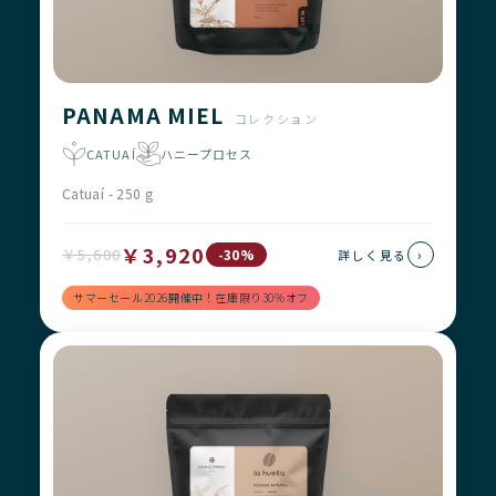
PANAMA MIEL
コレクション
CATUAÍ
ハニープロセス
Catuaí - 250 g
￥3,920
￥5,600
›
-30%
詳しく見る
サマーセール2026開催中！在庫限り30%オフ