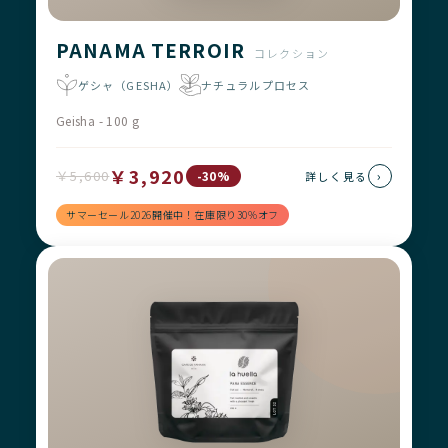
PANAMA TERROIR
コレクション
ゲシャ（GESHA）
ナチュラルプロセス
Geisha - 100 g
￥3,920
￥5,600
›
-30%
詳しく見る
サマーセール2026開催中！在庫限り30%オフ