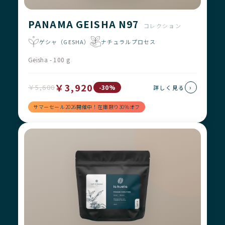
PANAMA GEISHA N97
コレクション
ゲシャ（GESHA）
ナチュラルプロセス
Geisha - 100 g
￥3,920
￥5,600
›
-30%
詳しく見る
サマーセール2026開催中！在庫限り30%オフ