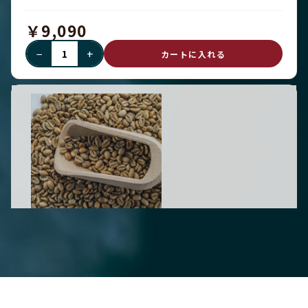
￥9,090
−
+
カートに入れる
完売
パナマ・ゲイシャ生豆 - LOT 11 (500
G)
Geisha - 500 g
パナマ産Gesha生豆、ロット11。ライト〜