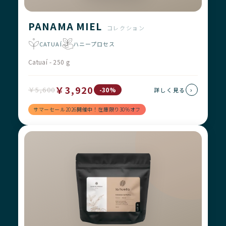
PANAMA MIEL
コレクション
CATUAÍ
ハニープロセス
Catuaí - 250 g
￥3,920
￥5,600
›
-30%
詳しく見る
サマーセール2026開催中！在庫限り30%オフ