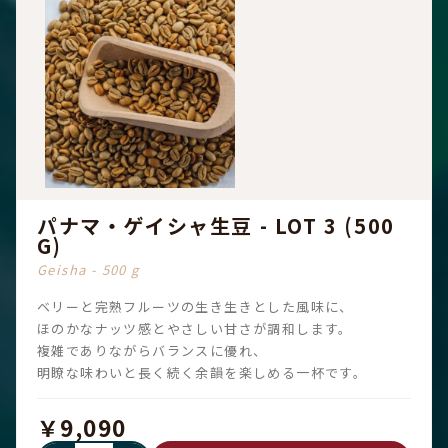
パナマ・ゲイシャ生豆 - LOT 3 (500
G)
Geisha - 500 g
ベリーと完熟フルーツの生き生きとした風味に、
ほのかなナッツ感とやさしい甘さが調和します。
複雑でありながらバランスに優れ、
明瞭な味わいと長く続く余韻を楽しめる一杯です。
￥9,090