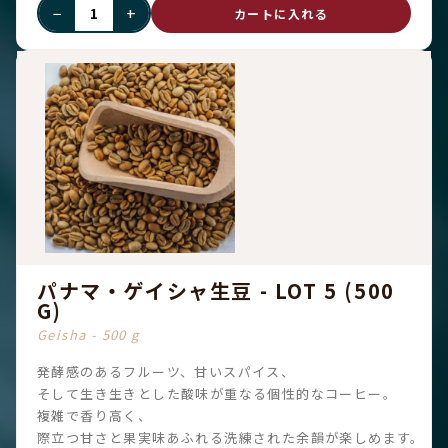
−
+
カートに入れる
パナマ・ゲイシャ生豆 - LOT 5 (500
G)
Geisha - 500 g
発酵感のあるフルーツ、甘いスパイス、
そして生き生きとした酸味が重なる個性的なコーヒー。
複雑で香り高く、
際立つ甘さと果実味あふれる洗練された余韻が楽しめます。