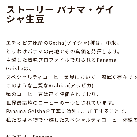
ストーリー パナマ・ゲイ
ミディアムローストで品種を活かすと、
軽やかながらダークベリーのノートが口の中に広がり、
シャ生豆
トースト香のある穀物のトーンと、
エレガントで丸みのある複雑なボディが現れます。
￥9,090
エチオピア原産のGesha(ゲイシャ)種は、中米、
とりわけパナマの高地でその真価を発揮します。
完売
卓越した風味プロファイルで知られるPanama
完売した 2 件のロットを表示
Geishaは、
スペシャルティコーヒー業界において一際輝く存在で
このような上質なArabica(アラビカ)
種のコーヒー豆は高く評価されており、
世界最高峰のコーヒーの一つとされています。
Panama Geishaを丁寧に選別し、加工することで、
私たちは本物で卓越したスペシャルティコーヒー体験
私たちは、Panama