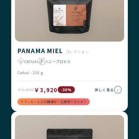
PANAMA MIEL
コレクション
CATUAÍ
ハニープロセス
Catuaí - 250 g
￥3,920
￥5,600
›
-30%
詳しく見る
サマーセール2026開催中！在庫限り30%オフ