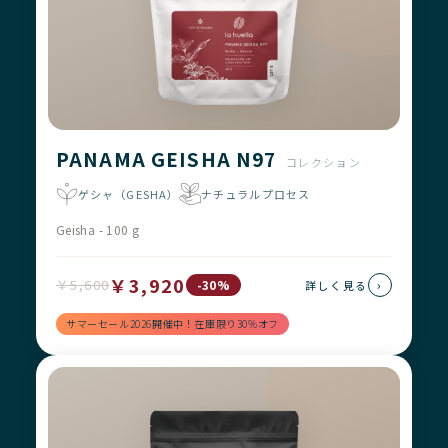
PANAMA GEISHA N97
コレクション
ゲシャ（GESHA）
ナチュラルプロセス
Geisha - 100 g
￥3,920
￥5,600
›
-30%
詳しく見る
サマーセール2026開催中！在庫限り30%オフ