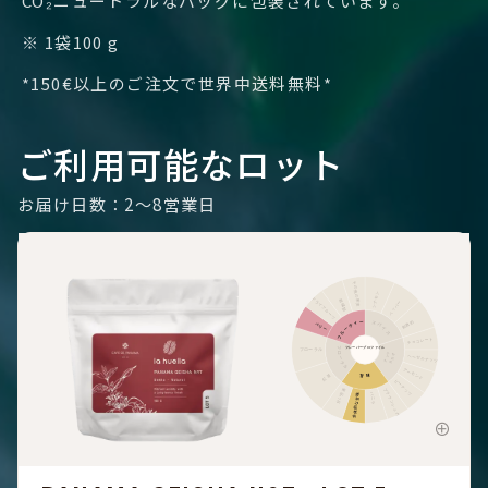
CO₂ニュートラルなバッグに包装されています。
※ 1袋100 g
*150€以上のご注文で世界中送料無料*
ご利用可能なロット
お届け日数：2～8営業日
その他の果実
シナモン
ドライフルーツ
柑橘類
ペッパー
フルーティー
刺激的
スパイス
ベリー
チョコレート
フローラル
フレーバープロファイル
フローラル
ナッツ
カカオ
ヘーゼルナッツ
アーモンド
甘味
紅茶
ピーナッツ
甘い芳香
ブラウンシュガー
全体的な甘味
バニラ