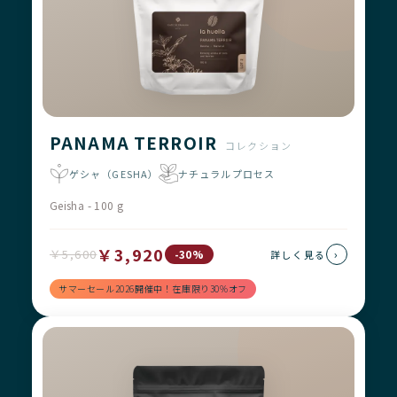
PANAMA TERROIR
コレクション
ゲシャ（GESHA）
ナチュラルプロセス
Geisha - 100 g
￥3,920
￥5,600
›
-30%
詳しく見る
サマーセール2026開催中！在庫限り30%オフ