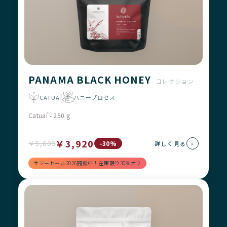
PANAMA BLACK HONEY
コレクション
CATUAÍ
ハニープロセス
Catuaí - 250 g
￥3,920
￥5,600
›
-30%
詳しく見る
サマーセール2026開催中！在庫限り30%オフ