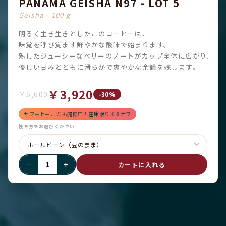
PANAMA GEISHA N97 - LOT 5
Geisha - 100 g
明るく生き生きとしたこのコーヒーは、
味覚を呼び覚ます鮮やかな酸味で始まります。
熟したジューシーなベリーのノートがカップ全体に広がり、
優しい甘みとともに滑らかで爽やかな余韻を残します。
￥3,920
￥5,600
-30%
サマーセール2026開催中！在庫限り30%オフ
挽き方をお選びください
−
+
カートに入れる