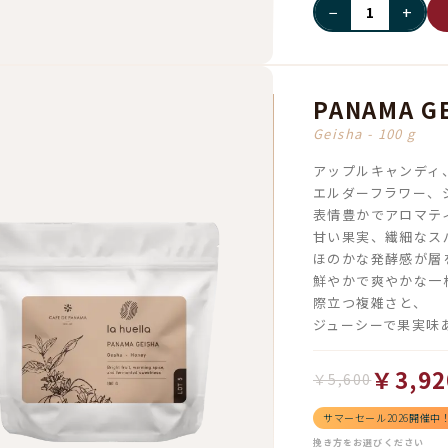
−
+
PANAMA GE
Geisha - 100 g
アップルキャンディ
エルダーフラワー、
表情豊かでアロマテ
甘い果実、繊細なス
ほのかな発酵感が層
鮮やかで爽やかな一
際立つ複雑さと、
ジューシーで果実味
￥3,92
￥5,600
サマーセール2026開催中
挽き方をお選びください