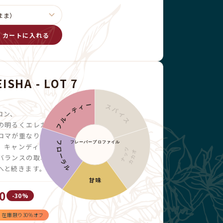
カートに入れる
ISHA - LOT 7
フルーティー
スパイス
ロン、
の明るくエレガントなノートに、
ロマが重なります。
フレーバープロファイル
フローラル
、キャンディのような甘さ、
ナッツ
カカオ
バランスの取れたボディが、
へと続きます。
甘味
0
-30%
！在庫限り30%オフ