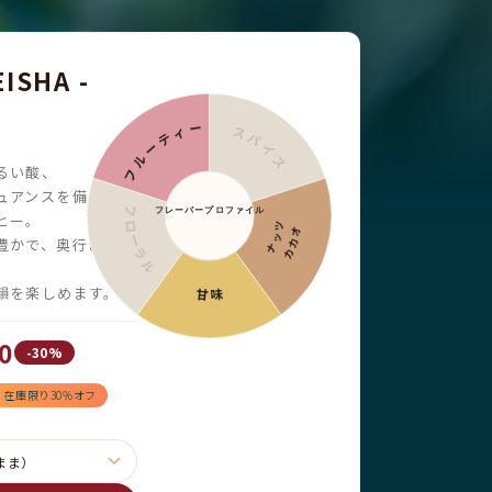
ISHA -
フルーティー
スパイス
るい酸、
ュアンスを備えた、
フレーバープロファイル
フローラル
ヒー。
ナッツ
カカオ
豊かで、奥行き、
韻を楽しめます。
甘味
0
-30%
！在庫限り30%オフ