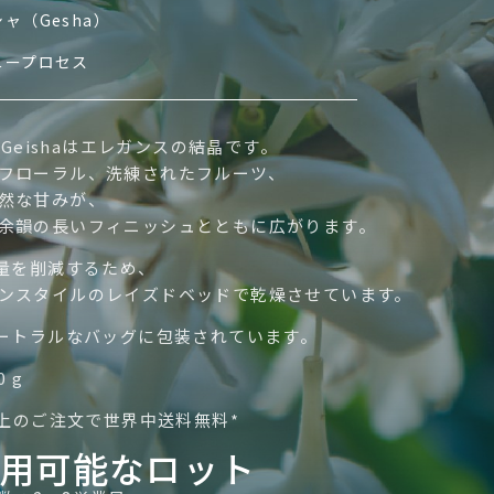
ャ（Gesha）
ニープロセス
a Geishaはエレガンスの結晶です。
フローラル、洗練されたフルーツ、
然な甘みが、
余韻の長いフィニッシュとともに広がります。
出量を削減するため、
ンスタイルのレイズドベッドで乾燥させています。
ュートラルなバッグに包装されています。
0 g
€以上のご注文で世界中送料無料*
用可能なロット