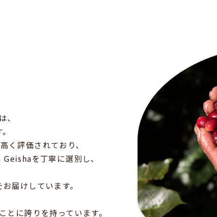
売した 1 件のロットを表示
aは、
す。
豆は高く評価されており、
Geishaを丁寧に選別し、
をお届けしています。
いることに誇りを持っています。