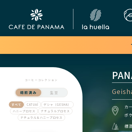
PAN
コーヒーコレクション
Geish
焙煎済み
生豆
すべて
CATUAÍ
ゲシャ（GESHA）
カー
ハニープロセス
ナチュラルプロセス
ボケ
ナチュラル＆ハニープロセス
標高