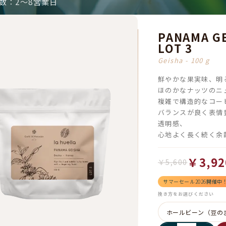
数：2～8営業日
PANAMA GE
LOT 3
Geisha - 100 g
鮮やかな果実味、明
ほのかなナッツのニ
複雑で構造的なコー
バランスが良く表情
透明感、
心地よく長く続く余
￥3,92
￥5,600
サマーセール2026開催中
挽き方をお選びください