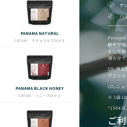
ゲシ
ハ
PANAMA NATURAL
Panam
CATUAÍ · ナチュラルプロセス
鮮やかな
そして自
滑らかで
CO₂排
アフリカ
CO₂ニ
PANAMA BLACK HONEY
CATUAÍ · ハニープロセス
※ 1袋10
*150
ご利