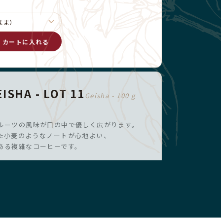
カートに入れる
ISHA - LOT 11
Geisha - 100 g
、
ルーツの風味が口の中で優しく広がります。
た小麦のようなノートが心地よい、
ある複雑なコーヒーです。
完売
！在庫限り30%オフ