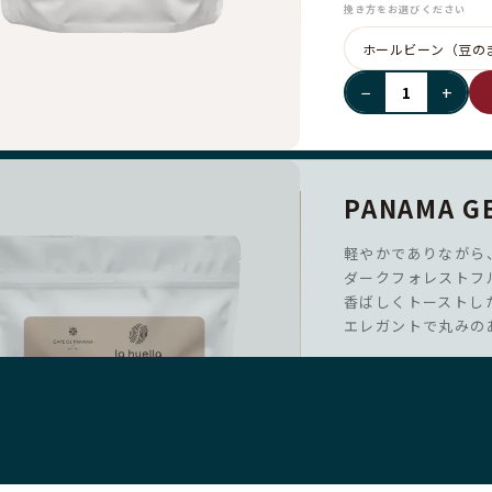
挽き方をお選びください
−
+
PANAMA GE
軽やかでありながら
ダークフォレストフ
香ばしくトーストし
エレガントで丸みの
￥3,920
サマーセール2026開催中