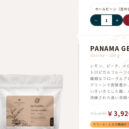
−
+
PANAMA GE
Geisha - 100 g
レモン、ピーチ、メ
トロピカルフルーツ
繊細なフローラルア
クリーンで表情豊か
いきいきとした酸、
洗練された長い余韻
￥3,92
￥5,600
サマーセール2026開催中