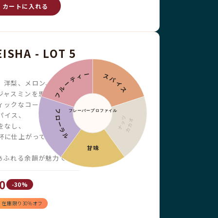
カートに入れる
ISHA - LOT 5
フルーティー
スパイス
、洋梨、メロン、
ジャスミンを思わせる、
ィックなコーヒー。
フレーバープロファイル
フローラル
パイス、
ナッツ
カカオ
をなし、
杯に仕上がっています。
甘味
あふれる余韻が魅力です。
0
-30%
！在庫限り30%オフ