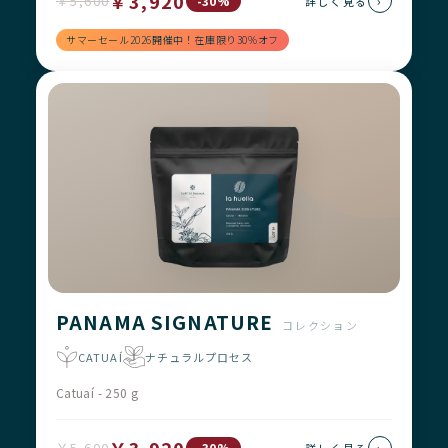
￥3,920
￥5,600
›
-30%
詳しく見る
サマーセール2026開催中！在庫限り30%オフ
PANAMA SIGNATURE
コレクション
CATUAÍ
ナチュラルプロセス
Catuaí - 250 g
￥5,600
›
-30%