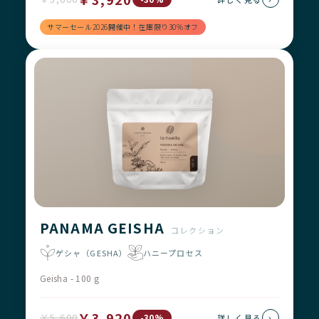
サマーセール2026開催中！在庫限り30%オフ
PANAMA GEISHA
コレクション
ゲシャ（GESHA）
ハニープロセス
Geisha - 100 g
￥3,920
￥5,600
›
-30%
詳しく見る