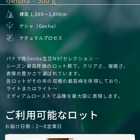
Geisha - 500 g
標高 1,500〜1,600m
ゲシャ（Gesha）
ナチュラルプロセス
パナマ産Gesha生豆N97セレクション —
シーズン最高評価のロット群で、クリアさ、複雑さ、
表情の豊かさで選ばれています。
各ロットがその年の収穫の最高峰を体現しており、
ライトまたはライト〜
ミディアムローストで品種を最大限に表現します。
ご利用可能なロット
お届け日数：2～8営業日