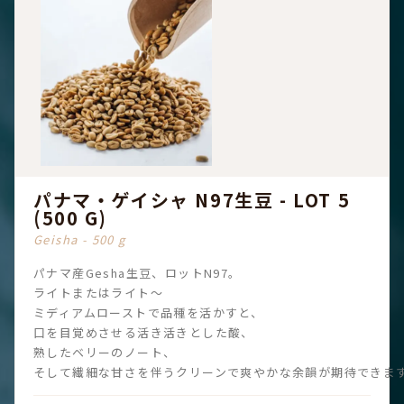
パナマ・ゲイシャ N97生豆 - LOT 5
(500 G)
Geisha - 500 g
パナマ産Gesha生豆、ロットN97。
ライトまたはライト〜
ミディアムローストで品種を活かすと、
口を目覚めさせる活き活きとした酸、
熟したベリーのノート、
そして繊細な甘さを伴うクリーンで爽やかな余韻が期待できま