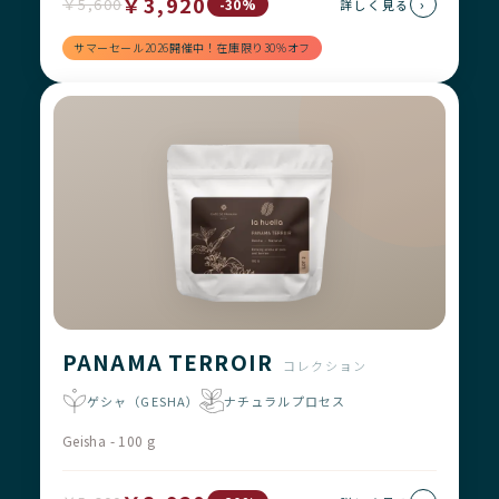
￥3,920
￥5,600
›
-30%
詳しく見る
サマーセール2026開催中！在庫限り30%オフ
PANAMA TERROIR
コレクション
ゲシャ（GESHA）
ナチュラルプロセス
Geisha - 100 g