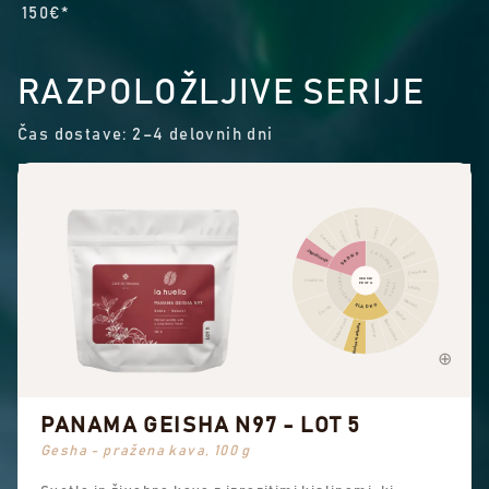
150€*
RAZPOLOŽLJIVE SERIJE
Čas dostave: 2–4 delovnih dni
Drugo sadje
Cimet
Citrusi
Suho sadje
Poper
Jagodičevje
ZAČIMBE
SADNO
Pekoče
Čokolada
CVETLIČNO
OKUSNI
Cvetlično
OREŠKI
PROFIL
KAKAV
Lešnik
Mandelj
SLADKO
Črni čaj
Arašidi
Sladke arome
Rjavi sladkor
Splošna sladkoba
Vanilija
PANAMA GEISHA N97 - LOT 5
Gesha - pražena kava, 100 g