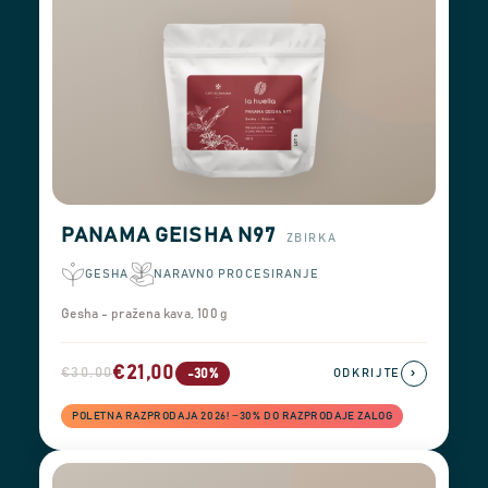
PANAMA GEISHA N97
ZBIRKA
GESHA
NARAVNO PROCESIRANJE
Gesha - pražena kava, 100 g
€21,00
€30,00
›
-30%
ODKRIJTE
POLETNA RAZPRODAJA 2026! −30% DO RAZPRODAJE ZALOG