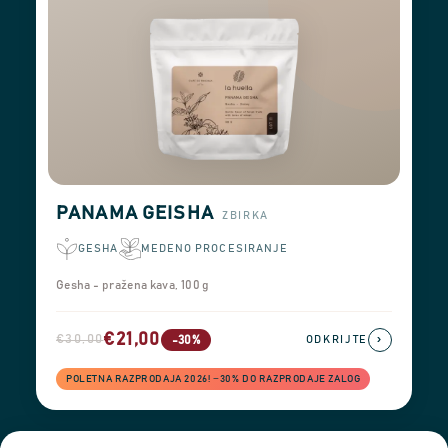
PANAMA GEISHA
ZBIRKA
GESHA
MEDENO PROCESIRANJE
Gesha - pražena kava, 100 g
€21,00
€30,00
›
-30%
ODKRIJTE
POLETNA RAZPRODAJA 2026! −30% DO RAZPRODAJE ZALOG