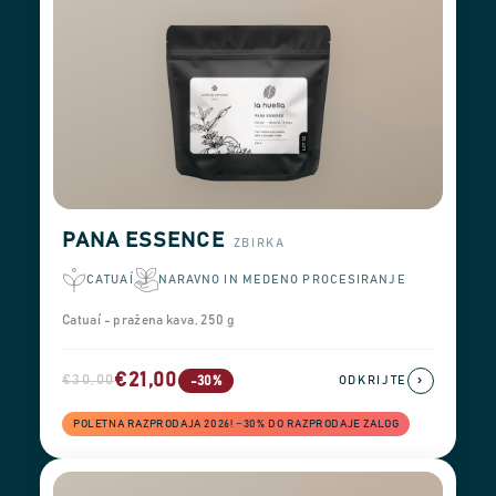
PANA ESSENCE
ZBIRKA
CATUAÍ
NARAVNO IN MEDENO PROCESIRANJE
Catuaí - pražena kava, 250 g
€21,00
€30,00
›
-30%
ODKRIJTE
POLETNA RAZPRODAJA 2026! −30% DO RAZPRODAJE ZALOG