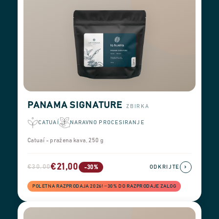
PANAMA SIGNATURE
ZBIRKA
CATUAÍ
NARAVNO PROCESIRANJE
Catuaí - pražena kava, 250 g
€21,00
€30,00
›
-30%
ODKRIJTE
POLETNA RAZPRODAJA 2026! −30% DO RAZPRODAJE ZALOG