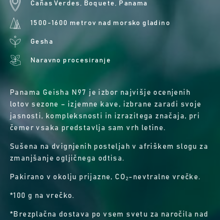
Cañas Verdes, Boquete, Panama
1500-1600 metrov nad morsko gladino
Gesha
Naravno procesiranje
Panama Geisha N97 je izbor najvišje ocenjenih
lotov sezone – izjemne kave, izbrane zaradi svoje
jasnosti, kompleksnosti in izrazitega značaja, pri
čemer vsaka predstavlja sam vrh letine.
Sušena na dvignjenih posteljah v afriškem slogu za
zmanjšanje ogljičnega odtisa.
Pakirano v okolju prijazne, CO₂-nevtralne vrečke.
*100 g na vrečko.
*Brezplačna dostava po vsem svetu za naročila nad