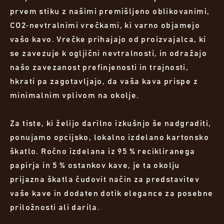
prvem stiku z našimi premišljeno oblikovanimi,
CO2‑nevtralnimi vrečkami, ki varno objamejo
vašo kavo. Vrečke prihajajo od proizvajalca, ki
se zavezuje k ogljični nevtralnosti, in odražajo
našo zavezanost prefinjenosti in trajnosti,
hkrati pa zagotavljajo, da vaša kava prispe z
minimalnim vplivom na okolje.
Za tiste, ki želijo darilno izkušnjo še nadgraditi,
ponujamo opcijsko, lokalno izdelano kartonsko
škatlo. Ročno izdelana iz 95 % recikliranega
papirja in 5 % ostankov kave, je ta okolju
prijazna škatla čudovit način za predstavitev
vaše kave in dodaten dotik elegance za posebne
priložnosti ali darila.