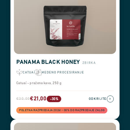
PANAMA BLACK HONEY
ZBIRKA
CATUAÍ
MEDENO PROCESIRANJE
Catuaí - pražena kava, 250 g
€21,00
€30,00
›
-30%
ODKRIJTE
POLETNA RAZPRODAJA 2026! −30% DO RAZPRODAJE ZALOG