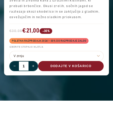
Svetla in živahna kava z izrazitimi kislinami, ki
prebudi brbončice. Okusi zrelih, sočnih jagod se
raztezajo skozi skodelico in se zaključijo z gladkim,
osvežujočim in nežno sladkim priokusom.
€21,00
€30,00
-30%
POLETNA RAZPRODAJA 2026! −30% DO RAZPRODAJE ZALOG
IZBERITE STOPNJO MLETJA
−
+
DODAJTE V KOŠARICO