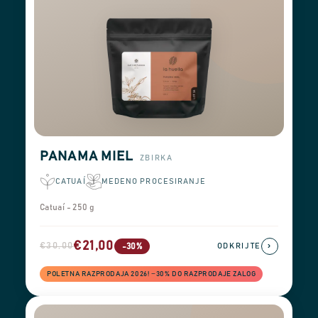
PANAMA MIEL
ZBIRKA
CATUAÍ
MEDENO PROCESIRANJE
Catuaí - 250 g
€21,00
€30,00
›
-30%
ODKRIJTE
POLETNA RAZPRODAJA 2026! −30% DO RAZPRODAJE ZALOG