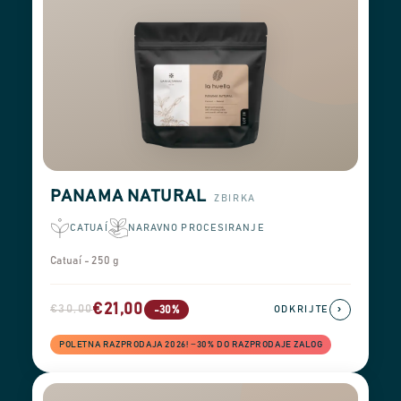
PANAMA NATURAL
ZBIRKA
CATUAÍ
NARAVNO PROCESIRANJE
Catuaí - 250 g
€21,00
€30,00
›
-30%
ODKRIJTE
POLETNA RAZPRODAJA 2026! −30% DO RAZPRODAJE ZALOG