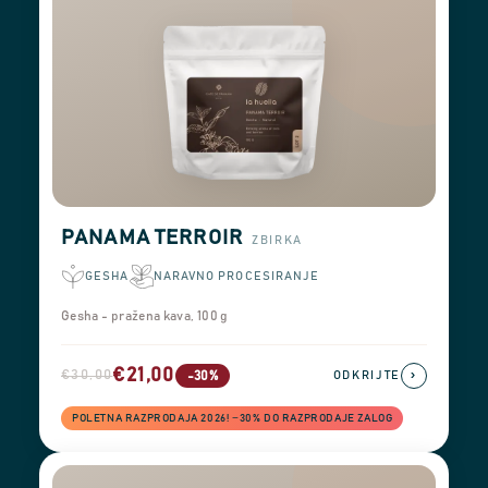
PANAMA TERROIR
ZBIRKA
GESHA
NARAVNO PROCESIRANJE
Gesha - pražena kava, 100 g
€21,00
€30,00
›
-30%
ODKRIJTE
POLETNA RAZPRODAJA 2026! −30% DO RAZPRODAJE ZALOG