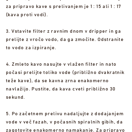
za pripravo kave s prelivanjem je 1 : 15 ali 1 : 17
(kava proti vodi).
3. Vstavite filter z ravnim dnom v dripper in ga
prelijte z vročo vodo, da ga zmočite. Odstranite
to vodo za izpiranje.
4. Zmleto kavo nasujte v vlažen filter in nato
počasi prelijte toliko vode (približno dvakratnik
teže kave), da se kavna zrna enakomerno
navlažijo. Pustite, da kava cveti približno 30
sekund.
5. Po začetnem prelivu nadaljujte z dodajanjem
vode v več fazah, v počasnih spiralnih gibih, da
zagotovite enakomerno namakanje. Za pripravo