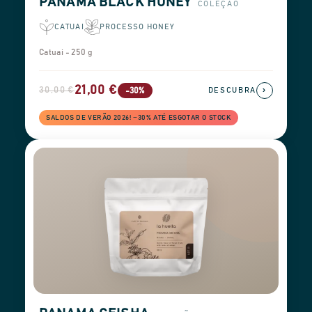
PANAMA BLACK HONEY
COLEÇÃO
CATUAI
PROCESSO HONEY
Catuai - 250 g
21,00 €
30,00 €
›
-30%
DESCUBRA
SALDOS DE VERÃO 2026! −30% ATÉ ESGOTAR O STOCK