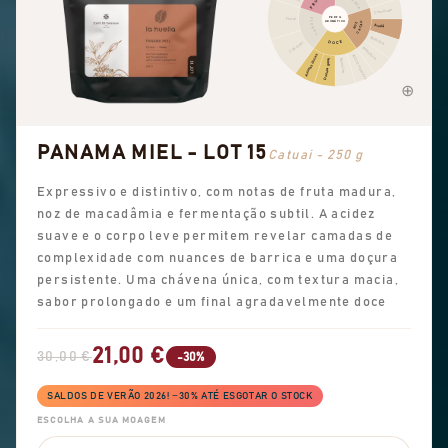
ESPECIARIAS
FRUTADO
Chocolate
PERFIL
Floral
FLORAL
AROMÁTICO
CACAU
NOZ
Avelã
Amêndoa
DOCE
Chá preto
Amendoim
Aromas doces
Açúcar mascavado
Doçura geral
Baunilha
PANAMA MIEL - LOT 15
Catuai - 250 g
Expressivo e distintivo, com notas de fruta madura,
noz de macadâmia e fermentação subtil. A acidez
suave e o corpo leve permitem revelar camadas de
complexidade com nuances de barrica e uma doçura
persistente. Uma chávena única, com textura macia,
sabor prolongado e um final agradavelmente doce
21,00 €
30,00 €
-30%
SALDOS DE VERÃO 2026! −30% ATÉ ESGOTAR O STOCK
ESCOLHA A SUA MOAGEM