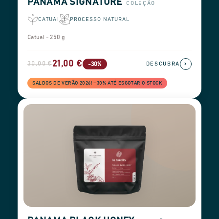
PANAMA SIGNATURE
COLEÇÃO
CATUAI
PROCESSO NATURAL
Catuai - 250 g
21,00 €
30,00 €
›
-30%
DESCUBRA
SALDOS DE VERÃO 2026! −30% ATÉ ESGOTAR O STOCK