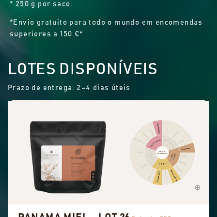
* 250 g por saco.
*Envio gratuito para todo o mundo em encomendas
superiores a 150 €*
LOTES DISPONÍVEIS
Prazo de entrega: 2–4 dias úteis
Outras frutas
Canela
Citrinos
Pimenta
Fruta seca
Frutos vermelhos
ESPECIARIAS
FRUTADO
Picante
Chocolate
PERFIL
Floral
FLORAL
AROMÁTICO
CACAU
NOZ
Avelã
Amêndoa
DOCE
Chá preto
Amendoim
Aromas doces
Açúcar mascavado
Doçura geral
Baunilha