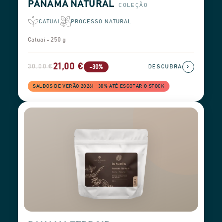
PANAMA NATURAL
COLEÇÃO
CATUAI
PROCESSO NATURAL
Catuai - 250 g
21,00 €
30,00 €
›
-30%
DESCUBRA
SALDOS DE VERÃO 2026! −30% ATÉ ESGOTAR O STOCK