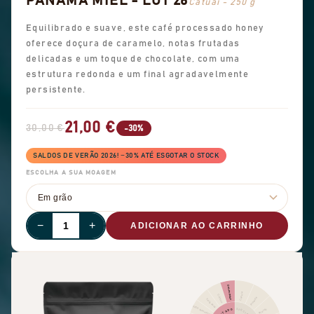
PANAMA MIEL - LOT 26
Catuai - 250 g
Equilibrado e suave, este café processado honey
oferece doçura de caramelo, notas frutadas
delicadas e um toque de chocolate, com uma
estrutura redonda e um final agradavelmente
persistente.
21,00 €
30,00 €
-30%
SALDOS DE VERÃO 2026! −30% ATÉ ESGOTAR O STOCK
ESCOLHA A SUA MOAGEM
−
+
ADICIONAR AO CARRINHO
Outras frutas
Canela
Citrinos
Pimenta
Fruta seca
Frutos vermelhos
Picante