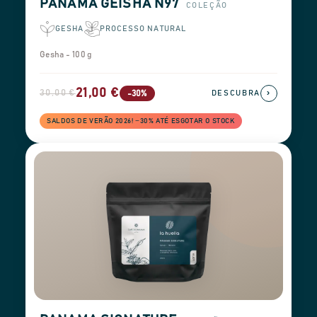
PANAMA GEISHA N97
COLEÇÃO
GESHA
PROCESSO NATURAL
Gesha - 100 g
21,00 €
30,00 €
›
-30%
DESCUBRA
SALDOS DE VERÃO 2026! −30% ATÉ ESGOTAR O STOCK