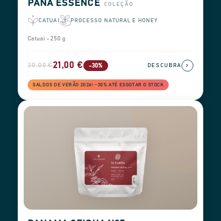
PANA ESSENCE
COLEÇÃO
CATUAI
PROCESSO NATURAL E HONEY
Catuai - 250 g
21,00 €
30,00 €
›
-30%
DESCUBRA
SALDOS DE VERÃO 2026! −30% ATÉ ESGOTAR O STOCK