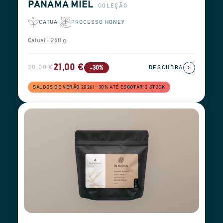
PANAMA MIEL
COLEÇÃO
CATUAI
PROCESSO HONEY
Catuai - 250 g
21,00 €
30,00 €
›
-30%
DESCUBRA
SALDOS DE VERÃO 2026! −30% ATÉ ESGOTAR O STOCK