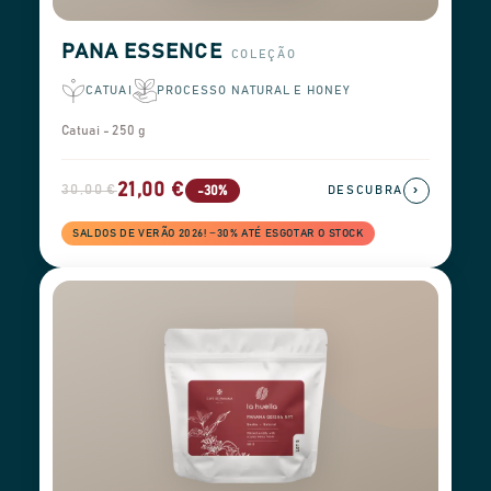
PANA ESSENCE
COLEÇÃO
CATUAI
PROCESSO NATURAL E HONEY
Catuai - 250 g
21,00 €
30,00 €
›
-30%
DESCUBRA
SALDOS DE VERÃO 2026! −30% ATÉ ESGOTAR O STOCK