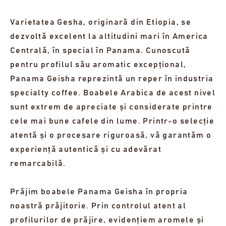
reconfortante.
Varietatea Gesha, originară din Etiopia, se
49,00 €
dezvoltă excelent la altitudini mari în America
ESGOTADO
Centrală, în special în Panama. Cunoscută
pentru profilul său aromatic excepțional,
MOSTRAR 1 LOTE ESGOTADO
Panama Geisha reprezintă un reper în industria
specialty coffee. Boabele Arabica de acest nivel
sunt extrem de apreciate și considerate printre
cele mai bune cafele din lume. Printr-o selecție
atentă și o procesare riguroasă, vă garantăm o
experiență autentică și cu adevărat
remarcabilă.
Prăjim boabele Panama Geisha în propria
noastră prăjitorie. Prin controlul atent al
profilurilor de prăjire, evidențiem aromele și