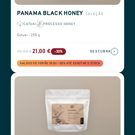
PANAMA BLACK HONEY
COLEÇÃO
CATUAI
PROCESSO HONEY
Catuai - 250 g
21,00 €
30,00 €
›
-30%
DESCUBRA
SALDOS DE VERÃO 2026! −30% ATÉ ESGOTAR O STOCK