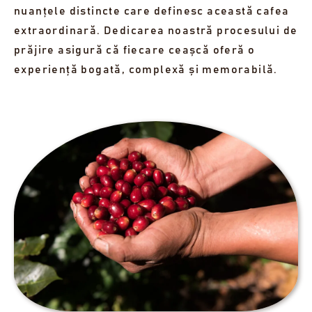
nuanțele distincte care definesc această cafea
extraordinară. Dedicarea noastră procesului de
prăjire asigură că fiecare ceașcă oferă o
experiență bogată, complexă și memorabilă.