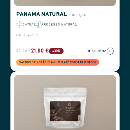
PANAMA NATURAL
COLEÇÃO
CATUAI
PROCESSO NATURAL
Catuai - 250 g
21,00 €
30,00 €
›
-30%
DESCUBRA
SALDOS DE VERÃO 2026! −30% ATÉ ESGOTAR O STOCK