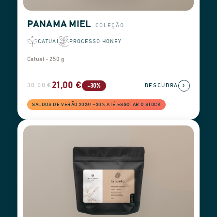
PANAMA MIEL
COLEÇÃO
CATUAI
PROCESSO HONEY
Catuai - 250 g
21,00 €
30,00 €
›
-30%
DESCUBRA
SALDOS DE VERÃO 2026! −30% ATÉ ESGOTAR O STOCK