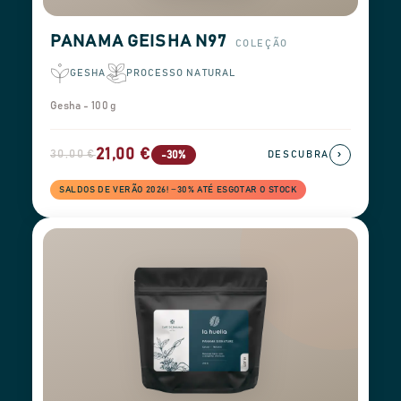
PANAMA GEISHA N97
COLEÇÃO
GESHA
PROCESSO NATURAL
Gesha - 100 g
21,00 €
30,00 €
›
-30%
DESCUBRA
SALDOS DE VERÃO 2026! −30% ATÉ ESGOTAR O STOCK