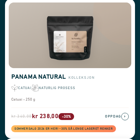
PANAMA NATURAL
KOLLEKSJON
CATUAI
NATURLIG PROSESS
Catuai - 250 g
kr 238,00
kr 340,00
›
-30%
OPPDAG
SOMMERSALG 2026 ER HER! −30% SÅ LENGE LAGERET REKKER