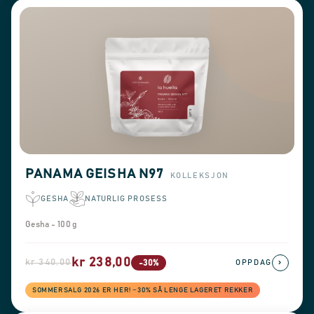
PANAMA GEISHA N97
KOLLEKSJON
GESHA
NATURLIG PROSESS
Gesha - 100 g
kr 238,00
kr 340,00
›
-30%
OPPDAG
SOMMERSALG 2026 ER HER! −30% SÅ LENGE LAGERET REKKER