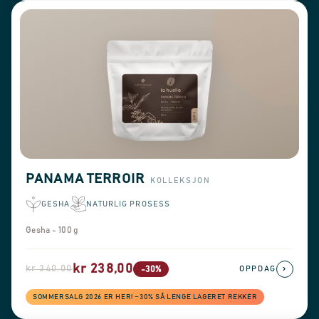
PANAMA TERROIR
KOLLEKSJON
GESHA
NATURLIG PROSESS
Gesha - 100 g
kr 238,00
kr 340,00
›
-30%
OPPDAG
SOMMERSALG 2026 ER HER! −30% SÅ LENGE LAGERET REKKER