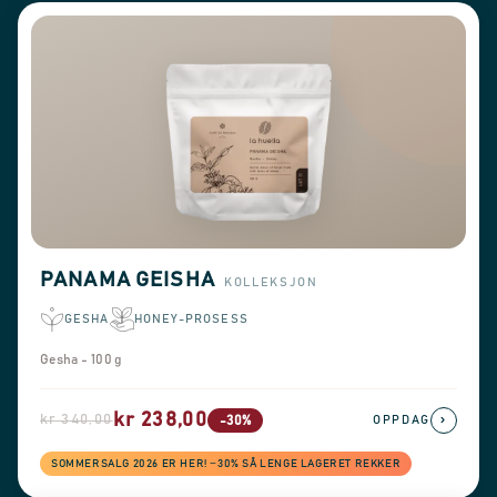
PANAMA GEISHA
KOLLEKSJON
GESHA
HONEY-PROSESS
Gesha - 100 g
kr 238,00
kr 340,00
›
-30%
OPPDAG
SOMMERSALG 2026 ER HER! −30% SÅ LENGE LAGERET REKKER