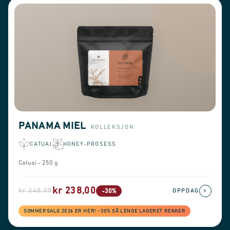
PANAMA MIEL
KOLLEKSJON
CATUAI
HONEY-PROSESS
Catuai - 250 g
kr 238,00
kr 340,00
›
-30%
OPPDAG
SOMMERSALG 2026 ER HER! −30% SÅ LENGE LAGERET REKKER