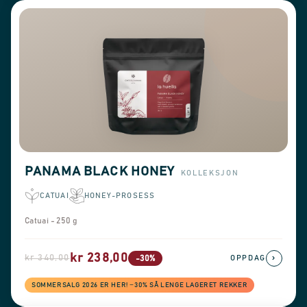
PANAMA BLACK HONEY
KOLLEKSJON
CATUAI
HONEY-PROSESS
Catuai - 250 g
kr 238,00
kr 340,00
›
-30%
OPPDAG
SOMMERSALG 2026 ER HER! −30% SÅ LENGE LAGERET REKKER