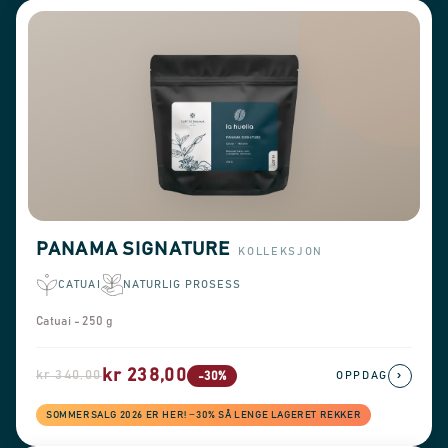
PANAMA SIGNATURE
KOLLEKSJON
CATUAI
NATURLIG PROSESS
Catuai - 250 g
kr 238,00
kr 340,00
›
-30%
OPPDAG
SOMMERSALG 2026 ER HER! −30% SÅ LENGE LAGERET REKKER