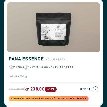
PANA ESSENCE
KOLLEKSJON
CATUAI
NATURLIG OG HONEY-PROSESS
Catuai - 250 g
kr 238,00
kr 340,00
›
-30%
OPPDAG
SOMMERSALG 2026 ER HER! −30% SÅ LENGE LAGERET REKKER