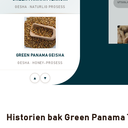
UTSOL
GESHA · NATURLIG PROSESS
GREEN PANAMA GEISHA
GESHA · HONEY-PROSESS
▲
▼
Historien bak Green Panama 