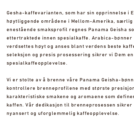
Gesha-kaffevarianten, som har sin opprinnelse i Et
VI
høytliggende områdene i Mellom-Amerika, særlig 
enestående smaksprofil regnes Panama Geisha so
ettertraktede innen spesialkaffe. Arabica-bønner 
verdsettes høyt og anses blant verdens beste kaf
seleksjon og presis prosessering sikrer vi Dem en
spesialkaffeopplevelse.
Vi er stolte av å brenne våre Panama Geisha-bønne
kontrollere brenneprofilene med største presisjo
karakteristiske smakene og aromaene som define
kaffen. Vår dedikasjon til brenneprosessen sikrer 
nyansert og uforglemmelig kaffeopplevelse.