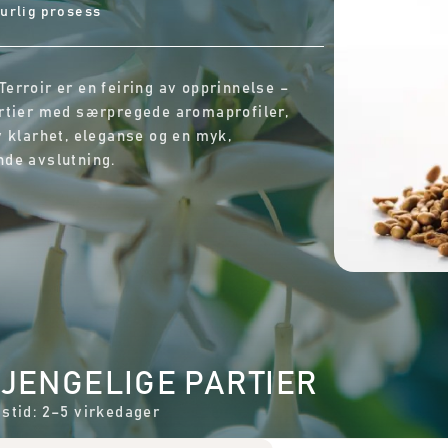
urlig prosess
erroir er en feiring av opprinnelse –
rtier med særpregede aromaprofiler,
v klarhet, eleganse og en myk,
de avslutning.
GJENGELIGE PARTIER
stid: 2–5 virkedager