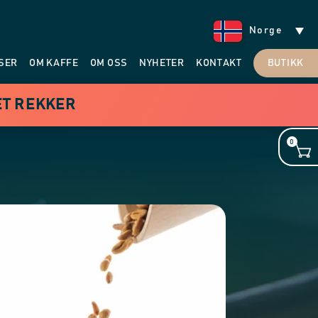
Norge
SER
OM KAFFE
OM OSS
NYHETER
KONTAKT
BUTIKK
ET REKKER
0