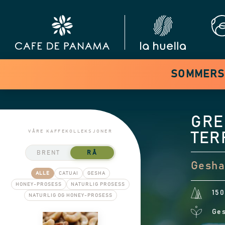
SOMMERSA
GRE
VÅRE KAFFEKOLLEKSJONER
TER
BRENT
RÅ
Gesha
ALLE
CATUAI
GESHA
HONEY-PROSESS
NATURLIG PROSESS
150
NATURLIG OG HONEY-PROSESS
Ge