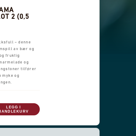
NAMA
OT 2 (0,5
kksfull – denne
mspill av bær og
og fruktig
nmarmelade og
ngstoner tilfører
en myke og
ingen.
LEGG I
HANDLEKURV