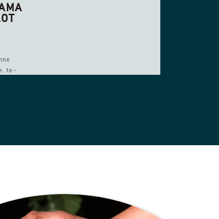
NAMA
LOT
enne
e, te-
oner som
anen.
 og
me,
rt
pleves