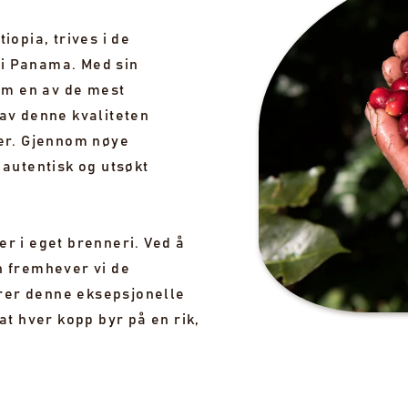
iopia, trives i de
S 1 UTSOLGT PARTI
i Panama. Med sin
m en av de mest
av denne kvaliteten
fer. Gjennom nøye
 autentisk og utsøkt
r i eget brenneri. Ved å
n fremhever vi de
rer denne eksepsjonelle
at hver kopp byr på en rik,