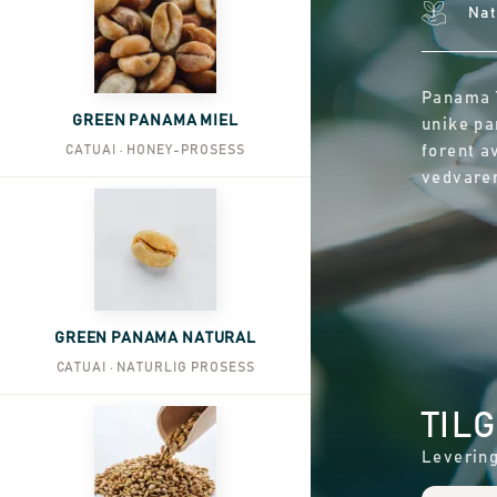
Nat
Panama T
GREEN PANAMA MIEL
unike pa
CATUAI · HONEY-PROSESS
forent a
vedvaren
GREEN PANAMA NATURAL
CATUAI · NATURLIG PROSESS
TIL
Levering