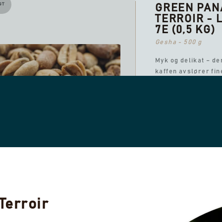
GT
GREEN PA
TERROIR - 
7E (0,5 KG)
Gesha - 500 g
Myk og delikat – d
kaffen avslører fin
lignende florale t
elegant glir over g
Balansert av en rik
underliggende sød
munner den ut i en
silkemyk og raffine
avslutning som op
både sofistikert og
behagelig.
kr 550,00
Terroir
UTSOLGT