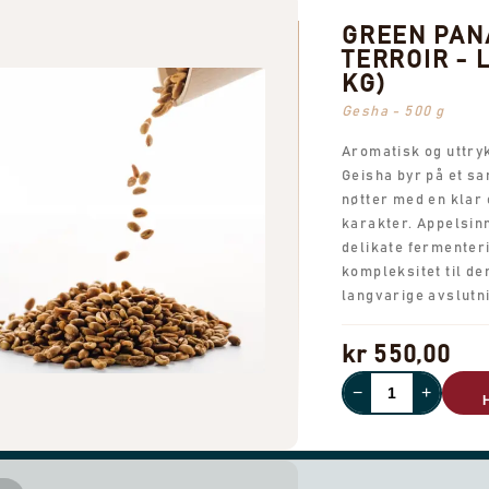
GREEN PA
TERROIR - L
KG)
Gesha - 500 g
Aromatisk og uttry
Geisha byr på et sa
nøtter med en klar 
karakter. Appelsi
delikate fermenteri
kompleksitet til d
langvarige avslutn
kr 550,00
−
+