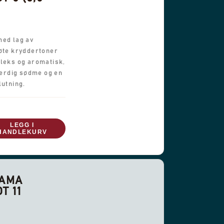
med lag av
søte kryddertoner
pleks og aromatisk,
rdig sødme og en
lutning.
LEGG I
HANDLEKURV
NAMA
T 11