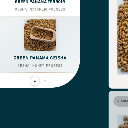
GREEN PANAMA TERROIR
GESHA · NATURLIG PROSESS
GREEN PANAMA GEISHA
GESHA · HONEY-PROSESS
▲
▼
UTSOL