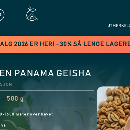
UTMERKEL
LG 2026 ER HER! −30% SÅ LENGE LAGER
EN PANAMA GEISHA
KSJON
 - 500 g
0-1600 meter over havet
sha