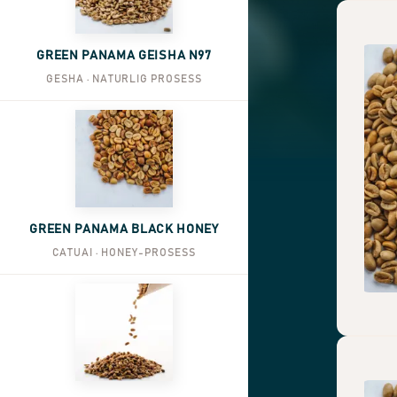
GREEN PANAMA GEISHA N97
GESHA · NATURLIG PROSESS
GREEN PANAMA BLACK HONEY
CATUAI · HONEY-PROSESS