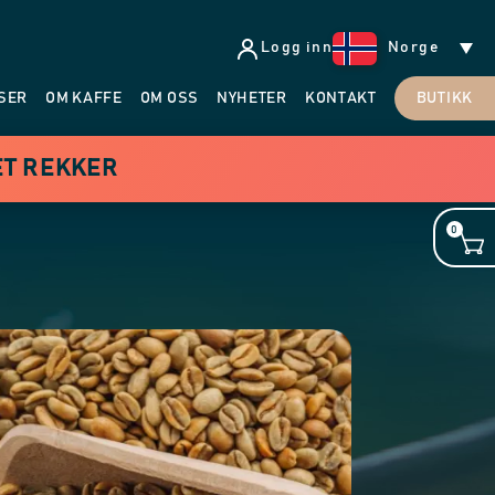
Logg inn
Norge
SER
OM KAFFE
OM OSS
NYHETER
KONTAKT
BUTIKK
ET REKKER
0