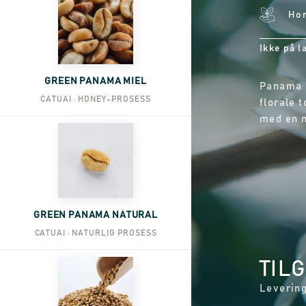
Ho
Ikke på l
GREEN PANAMA MIEL
Panama G
CATUAI · HONEY-PROSESS
florale t
med en m
GREEN PANAMA NATURAL
CATUAI · NATURLIG PROSESS
TIL
Levering