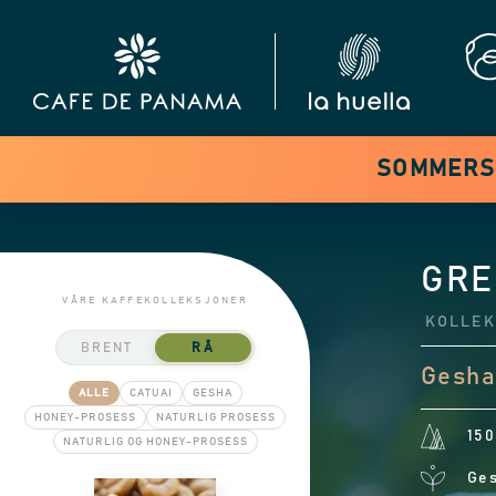
SOMMERSA
GRE
VÅRE KAFFEKOLLEKSJONER
KOLLE
BRENT
RÅ
Gesha
ALLE
CATUAI
GESHA
HONEY-PROSESS
NATURLIG PROSESS
150
NATURLIG OG HONEY-PROSESS
Ge