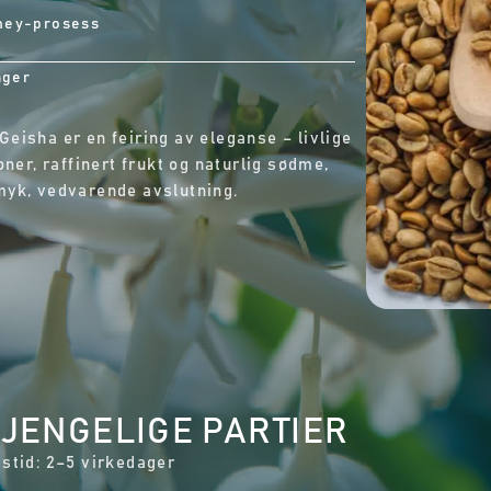
ney-prosess
ager
eisha er en feiring av eleganse – livlige
oner, raffinert frukt og naturlig sødme,
yk, vedvarende avslutning.
GJENGELIGE PARTIER
stid: 2–5 virkedager