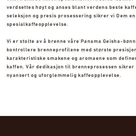
verdsettes høyt og anses blant verdens beste kaf
seleksjon og presis prosessering sikrer vi Dem en
spesialkaffeopplevelse.
Vi er stolte av å brenne våre Panama Geisha-bønne
kontrollere brenneprofilene med største presisjo
karakteristiske smakene og aromaene som define
kaffen. Vår dedikasjon til brenneprosessen sikrer 
nyansert og uforglemmelig kaffeopplevelse.