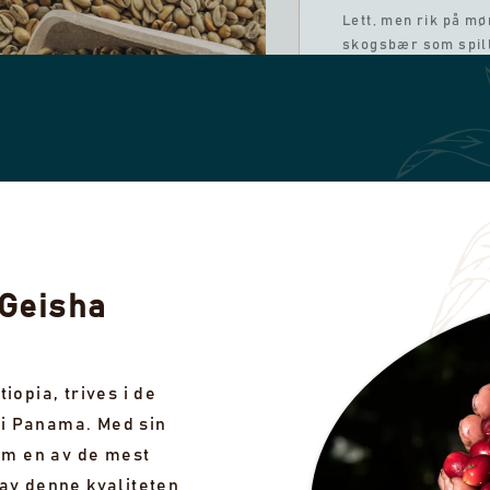
Lett, men rik på m
skogsbær som spil
elegant over ganen
raffinert, avrundet
kompleks kaffe me
delikate toner av
hveteaktige, risted
bønner.
kr 550,00
UTSOLGT
 Geisha
S 2 UTSOLGTE PARTIER
iopia, trives i de
i Panama. Med sin
m en av de mest
av denne kvaliteten