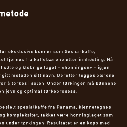
metode
 for eksklusive bønner som Gesha-kaffe,
tet fjernes fra kaffebærene etter innhøsting. Når
det søte og klebrige laget – «honningen» – igjen
 gitt metoden sitt navn. Deretter legges bærene
or å tørkes i solen. Under tørkingen må bønnene
 en jevn og optimal tørkeprosess.
pesielt spesialkaffe fra Panama, kjennetegnes
og kompleksitet, takket være honninglaget som
nen under tørkingen. Resultatet er en kopp med