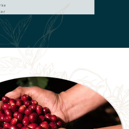
ørke
ler
. En
 og
d
e