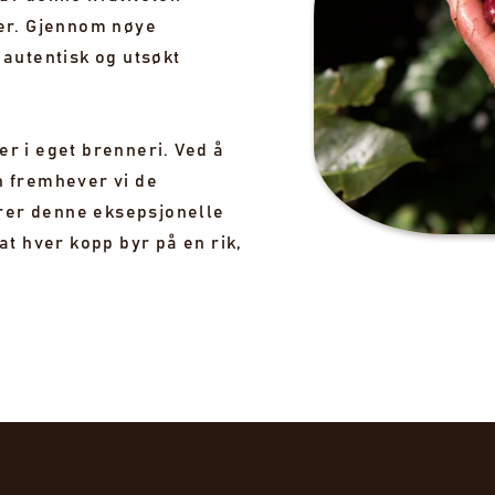
fer. Gjennom nøye
 autentisk og utsøkt
r i eget brenneri. Ved å
n fremhever vi de
rer denne eksepsjonelle
at hver kopp byr på en rik,