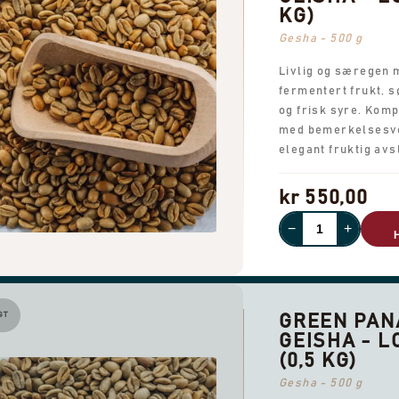
KG)
Gesha - 500 g
Livlig og særegen 
fermentert frukt, 
og frisk syre. Kom
med bemerkelsesve
elegant fruktig avs
kr 550,00
−
+
GT
GREEN PA
GEISHA - LO
(0,5 KG)
Gesha - 500 g