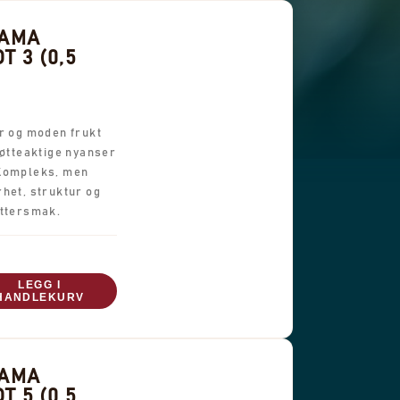
NAMA
T 3 (0,5
ær og moden frukt
nøtteaktige nyanser
 Kompleks, men
het, struktur og
ettersmak.
LEGG I
HANDLEKURV
NAMA
T 5 (0,5