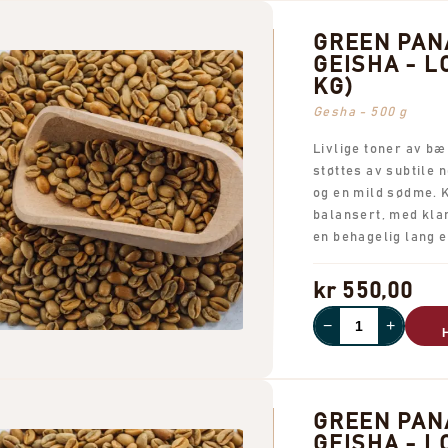
GREEN PA
GEISHA - LO
KG)
Gesha - 500 g
Livlige toner av b
støttes av subtile 
og en mild sødme.
balansert, med klar
en behagelig lang 
kr 550,00
−
+
GREEN PA
GEISHA - LO