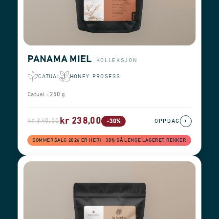
PANAMA MIEL
KOLLEKSJON
CATUAI
HONEY-PROSESS
Catuai - 250 g
kr 238,00
kr 340,00
›
-30%
OPPDAG
SOMMERSALG 2026 ER HER! −30% SÅ LENGE LAGERET REKKER