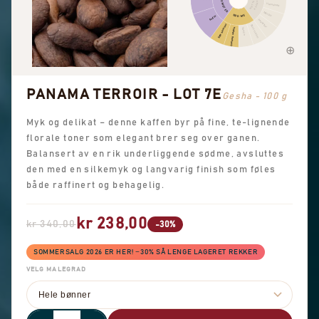
BLOMSTER
NØTTER
KAKAO
Hasselnøtt
Mandel
SØDME
Sort te
Peanøtter
Søte aromaer
Brunt sukker
Generell sødme
Vanilje
PANAMA TERROIR - LOT 7E
Gesha - 100 g
Myk og delikat – denne kaffen byr på fine, te-lignende
florale toner som elegant brer seg over ganen.
Balansert av en rik underliggende sødme, avsluttes
den med en silkemyk og langvarig finish som føles
både raffinert og behagelig.
kr 238,00
kr 340,00
-30%
SOMMERSALG 2026 ER HER! −30% SÅ LENGE LAGERET REKKER
VELG MALEGRAD