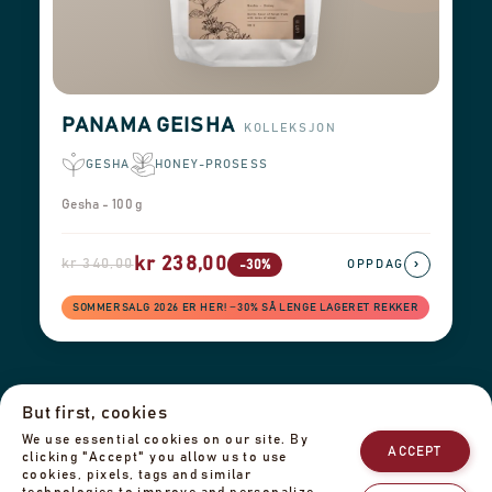
PANAMA GEISHA
KOLLEKSJON
GESHA
HONEY-PROSESS
Gesha - 100 g
kr 238,00
kr 340,00
›
-30%
OPPDAG
SOMMERSALG 2026 ER HER! −30% SÅ LENGE LAGERET REKKER
Leveringsinformasjon
Returer og refusjon
But first, cookies
Juridisk informasjon
We use essential cookies on our site. By
Personvernerklæring
Teamet vårt
Kontakt oss
ACCEPT
clicking "Accept" you allow us to use
cookies, pixels, tags and similar