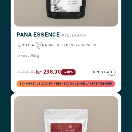
PANA ESSENCE
KOLLEKSJON
CATUAI
NATURLIG OG HONEY-PROSESS
Catuai - 250 g
kr 238,00
kr 340,00
›
-30%
OPPDAG
SOMMERSALG 2026 ER HER! −30% SÅ LENGE LAGERET REKKER