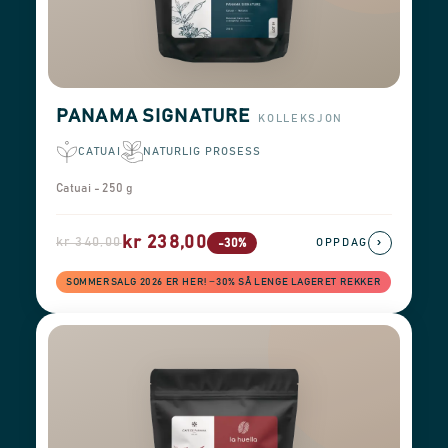
PANAMA SIGNATURE
KOLLEKSJON
CATUAI
NATURLIG PROSESS
Catuai - 250 g
kr 238,00
kr 340,00
›
-30%
OPPDAG
SOMMERSALG 2026 ER HER! −30% SÅ LENGE LAGERET REKKER