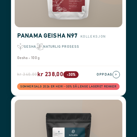
PANAMA GEISHA N97
KOLLEKSJON
GESHA
NATURLIG PROSESS
Gesha - 100 g
kr 238,00
kr 340,00
›
-30%
OPPDAG
SOMMERSALG 2026 ER HER! −30% SÅ LENGE LAGERET REKKER