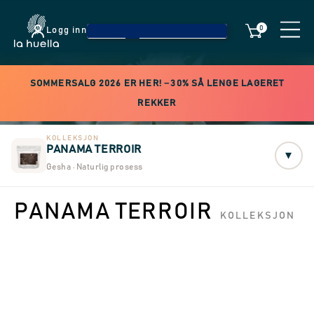
0
Logg inn
SOMMERSALG 2026 ER HER! −30% SÅ LENGE LAGERET
REKKER
KOLLEKSJON
PANAMA TERROIR
▾
Gesha · Naturlig prosess
PANAMA TERROIR
KOLLEKSJON