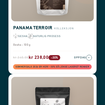
PANAMA TERROIR
KOLLEKSJON
GESHA
NATURLIG PROSESS
Gesha - 100 g
kr 238,00
kr 340,00
›
-30%
OPPDAG
SOMMERSALG 2026 ER HER! −30% SÅ LENGE LAGERET REKKER