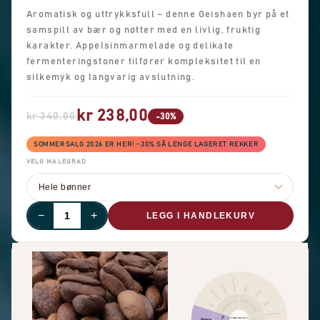
Aromatisk og uttrykksfull – denne Geishaen byr på et
samspill av bær og nøtter med en livlig, fruktig
karakter. Appelsinmarmelade og delikate
fermenteringstoner tilfører kompleksitet til en
silkemyk og langvarig avslutning.
kr 238,00
kr 340,00
-30%
SOMMERSALG 2026 ER HER! −30% SÅ LENGE LAGERET REKKER
VELG MALEGRAD
−
+
LEGG I HANDLEKURV
Annen frukt
Sitrusfrukt
Kanel
Pepper
Tørket frukt
KRYDDER
FRUKTIG
Skarp
Bær
Sjokolade
SMAKSPROFIL
Blomster