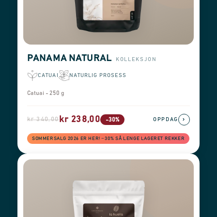
PANAMA NATURAL
KOLLEKSJON
CATUAI
NATURLIG PROSESS
Catuai - 250 g
kr 238,00
kr 340,00
›
-30%
OPPDAG
SOMMERSALG 2026 ER HER! −30% SÅ LENGE LAGERET REKKER