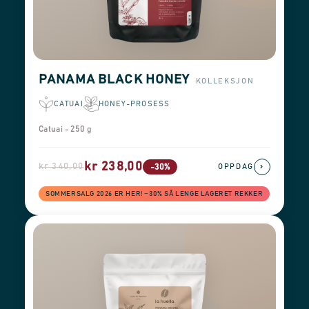
PANAMA BLACK HONEY
KOLLEKSJON
CATUAI
HONEY-PROSESS
Catuai - 250 g
kr 238,00
kr 340,00
›
-30%
OPPDAG
SOMMERSALG 2026 ER HER! −30% SÅ LENGE LAGERET REKKER