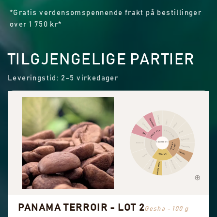
*Gratis verdensomspennende frakt på bestillinger
over 1 750 kr*
TILGJENGELIGE PARTIER
Leveringstid: 2–5 virkedager
Annen frukt
Sitrusfrukt
Kanel
Pepper
Tørket frukt
KRYDDER
FRUKTIG
Skarp
Bær
Sjokolade
BLOMSTER
SMAKSPROFIL
Blomster
NØTTER
KAKAO
Hasselnøtt
Mandel
SØDME
Sort te
Peanøtter
Søte aromaer
Brunt sukker
Generell sødme
Vanilje
PANAMA TERROIR - LOT 2
Gesha - 100 g