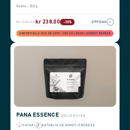
Gesha - 100 g
kr 238,00
kr 340,00
›
-30%
OPPDAG
SOMMERSALG 2026 ER HER! −30% SÅ LENGE LAGERET REKKER
PANA ESSENCE
KOLLEKSJON
CATUAI
NATURLIG OG HONEY-PROSESS