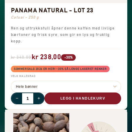
PANAMA NATURAL - LOT 23
Catuai - 250 g
Ren og uttrykksfull åpner denne kaffen med livlige
bærtoner og frisk syre, som gir en lys og fruktig
kopp.
kr 238,00
kr 340,00
-30%
SOMMERSALG 2026 ER HER! −30% SÅ LENGE LAGERET REKKER
VELG MALEGRAD
−
+
LEGG I HANDLEKURV
Annen frukt
Sitrusfrukt
Kanel
Pepper
Tørket frukt