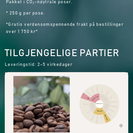
Pakket i CO₂-nøytrale poser.
* 250 g per pose.
*Gratis verdensomspennende frakt på bestillinger
over 1 750 kr*
TILGJENGELIGE PARTIER
Leveringstid: 2–5 virkedager
Annen frukt
Sitrusfrukt
Kanel
Pepper
Tørket frukt
KRYDDER
FRUKTIG
Skarp
Bær
Sjokolade
BLOMSTER
SMAKSPROFIL
Blomster
NØTTER
KAKAO
Hasselnøtt
Mandel
SØDME
Sort te
Peanøtter
Søte aromaer
Brunt sukker
Generell sødme
Vanilje