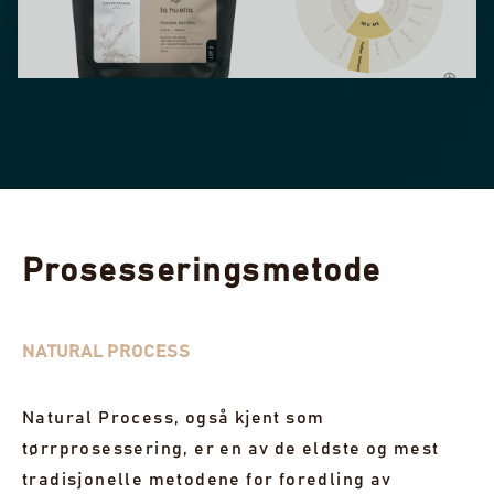
BLOMSTER
NØTTER
KAKAO
Hasselnøtt
Mandel
SØDME
Sort te
Peanøtter
Søte aromaer
Brunt sukker
Generell sødme
Vanilje
PANAMA NATURAL - LOT 2
Catuai - 250 g
Balansert og tilgjengelig tilbyr denne mellombrente
kaffen milde fruktnoter med en myk struktur og en
behagelig lang ettersmak.
Prosesseringsmetode
kr 238,00
SOMMERSALG 2026 ER HER! −30% SÅ LENGE LAGERET REKKER
NATURAL PROCESS
UTSOLGT
Natural Process, også kjent som
VIS 1 UTSOLGT PARTI
tørrprosessering, er en av de eldste og mest
tradisjonelle metodene for foredling av