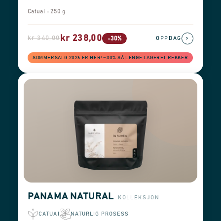
Catuai - 250 g
kr 238,00
kr 340,00
›
-30%
OPPDAG
SOMMERSALG 2026 ER HER! −30% SÅ LENGE LAGERET REKKER
PANAMA NATURAL
KOLLEKSJON
CATUAI
NATURLIG PROSESS