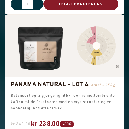
−
+
LEGG I HANDLEKURV
Annen frukt
Sitrusfrukt
Kanel
Pepper
Tørket frukt
KRYDDER
FRUKTIG
Skarp
Bær
Sjokolade
BLOMSTER
SMAKSPROFIL
Blomster
NØTTER
KAKAO
Hasselnøtt
Mandel
SØDME
Sort te
Peanøtter
Søte aromaer
Brunt sukker
Generell sødme
Vanilje
PANAMA NATURAL - LOT 4
Catuai - 250 g
Balansert og tilgjengelig tilbyr denne mellombrente
kaffen milde fruktnoter med en myk struktur og en
behagelig lang ettersmak.
kr 238,00
kr 340,00
-30%