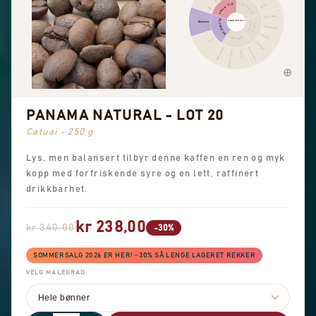
KRYDDER
FRUKTIG
Skarp
Bær
Sjokolade
BLOMSTER
SMAKSPROFIL
Blomster
NØTTER
KAKAO
Hasselnøtt
Mandel
SØDME
Sort te
Peanøtter
Søte aromaer
Brunt sukker
Generell sødme
Vanilje
PANAMA NATURAL - LOT 20
Catuai - 250 g
Lys, men balansert tilbyr denne kaffen en ren og myk
kopp med forfriskende syre og en lett, raffinert
drikkbarhet.
kr 238,00
kr 340,00
-30%
SOMMERSALG 2026 ER HER! −30% SÅ LENGE LAGERET REKKER
VELG MALEGRAD