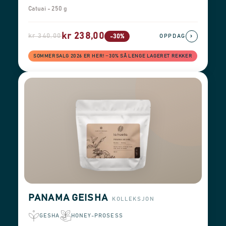
Catuai - 250 g
kr 238,00
kr 340,00
›
-30%
OPPDAG
SOMMERSALG 2026 ER HER! −30% SÅ LENGE LAGERET REKKER
PANAMA GEISHA
KOLLEKSJON
GESHA
HONEY-PROSESS