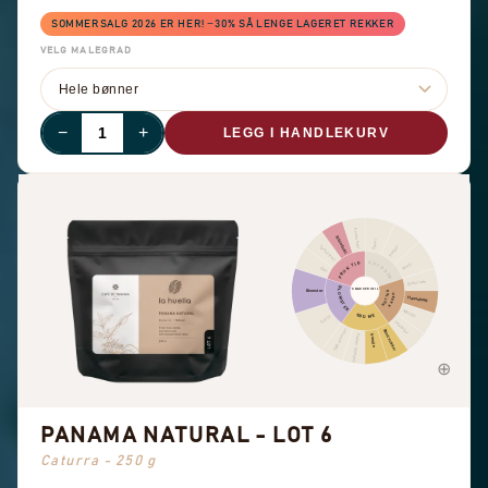
SOMMERSALG 2026 ER HER! −30% SÅ LENGE LAGERET REKKER
VELG MALEGRAD
−
+
LEGG I HANDLEKURV
Annen frukt
Sitrusfrukt
Kanel
Pepper
Tørket frukt
KRYDDER
FRUKTIG
Skarp
Bær
Sjokolade
BLOMSTER
SMAKSPROFIL
Blomster
NØTTER
KAKAO
Hasselnøtt
Mandel
SØDME
Sort te
Peanøtter
Søte aromaer
Brunt sukker
Generell sødme
Vanilje
PANAMA NATURAL - LOT 6
Caturra - 250 g