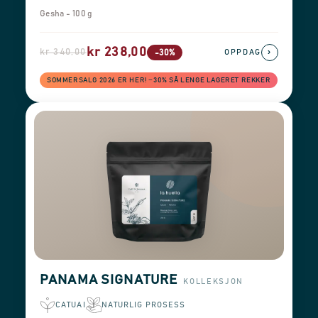
Gesha - 100 g
kr 238,00
kr 340,00
›
-30%
OPPDAG
SOMMERSALG 2026 ER HER! −30% SÅ LENGE LAGERET REKKER
PANAMA SIGNATURE
KOLLEKSJON
CATUAI
NATURLIG PROSESS