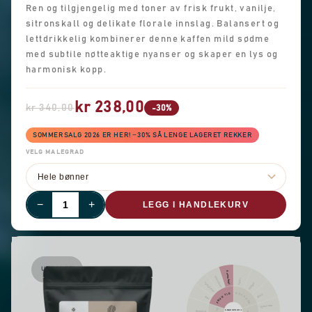
Ren og tilgjengelig med toner av frisk frukt, vanilje,
sitronskall og delikate florale innslag. Balansert og
lettdrikkelig kombinerer denne kaffen mild sødme
med subtile nøtteaktige nyanser og skaper en lys og
harmonisk kopp.
kr 238,00
kr 340,00
-30%
SOMMERSALG 2026 ER HER! −30% SÅ LENGE LAGERET REKKER
VELG MALEGRAD
−
+
LEGG I HANDLEKURV
UTSOLGT
Annen frukt
Sitrusfrukt
Kanel
Pepper
Tørket frukt
KRYDDER
FRUKTIG
Skarp
Bær
Sjokolade
SMAKSPROFIL
Blomster