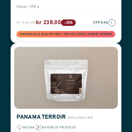
Catuai - 250 g
kr 238,00
kr 340,00
›
-30%
OPPDAG
SOMMERSALG 2026 ER HER! −30% SÅ LENGE LAGERET REKKER
PANAMA TERROIR
KOLLEKSJON
GESHA
NATURLIG PROSESS