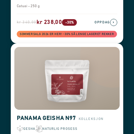
Catuai - 250 g
kr 238,00
kr 340,00
›
-30%
OPPDAG
SOMMERSALG 2026 ER HER! −30% SÅ LENGE LAGERET REKKER
PANAMA GEISHA N97
KOLLEKSJON
GESHA
NATURLIG PROSESS