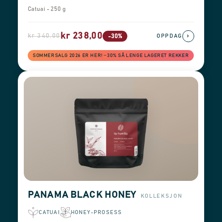
Catuai - 250 g
kr 238,00
kr 340,00
›
-30%
OPPDAG
SOMMERSALG 2026 ER HER! −30% SÅ LENGE LAGERET REKKER
PANAMA BLACK HONEY
KOLLEKSJON
CATUAI
HONEY-PROSESS