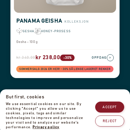
PANAMA GEISHA
KOLLEKSJON
GESHA
HONEY-PROSESS
Gesha - 100 g
kr 238,00
kr 340,00
›
-30%
OPPDAG
SOMMERSALG 2026 ER HER! −30% SÅ LENGE LAGERET REKKER
Leveringsinformasjon
Returer og refusjon
But first, cookies
Juridisk informasjon
We use essential cookies on our site. By
Personvernerklæring
Teamet vårt
Kontakt oss
ACCEPT
clicking "Accept" you allow us to use
cookies, pixels, tags and similar
technologies to improve and personalize
REJECT
your visit and to analyze our website's
performance.
Privacy policy
© 2025 Cafe de Panama