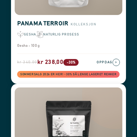
PANAMA TERROIR
KOLLEKSJON
GESHA
NATURLIG PROSESS
Gesha - 100 g
kr 238,00
kr 340,00
›
-30%
OPPDAG
SOMMERSALG 2026 ER HER! −30% SÅ LENGE LAGERET REKKER