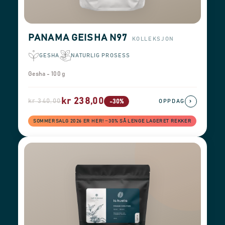
PANAMA GEISHA N97
KOLLEKSJON
GESHA
NATURLIG PROSESS
Gesha - 100 g
kr 238,00
kr 340,00
›
-30%
OPPDAG
SOMMERSALG 2026 ER HER! −30% SÅ LENGE LAGERET REKKER