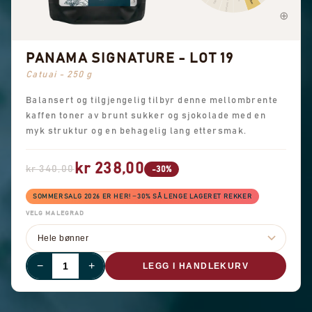
Generell sødme
PANAMA SIGNATURE - LOT 19
Catuai - 250 g
Balansert og tilgjengelig tilbyr denne mellombrente
kaffen toner av brunt sukker og sjokolade med en
myk struktur og en behagelig lang ettersmak.
kr 238,00
kr 340,00
-30%
SOMMERSALG 2026 ER HER! −30% SÅ LENGE LAGERET REKKER
VELG MALEGRAD
−
+
LEGG I HANDLEKURV