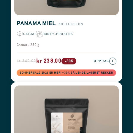
PANAMA MIEL
KOLLEKSJON
CATUAI
HONEY-PROSESS
Catuai - 250 g
kr 238,00
kr 340,00
›
-30%
OPPDAG
SOMMERSALG 2026 ER HER! −30% SÅ LENGE LAGERET REKKER