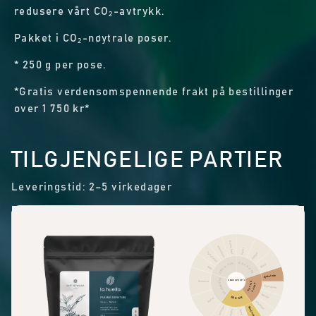
redusere vårt CO₂-avtrykk.
Pakket i CO₂-nøytrale poser.
* 250 g per pose.
*Gratis verdensomspennende frakt på bestillinger
over 1 750 kr*
TILGJENGELIGE PARTIER
Leveringstid: 2–5 virkedager
Annen frukt
Sitrusfrukt
Kanel
Pepper
Tørket frukt
KRYDDER
FRUKTIG
Skarp
Bær
Sjokolade
BLOMSTER
SMAKSPROFIL
Blomster
NØTTER
KAKAO
Hasselnøtt
Mandel
SØDME
Sort te
Peanøtter
Søte aromaer
Brunt sukker
Vanilje