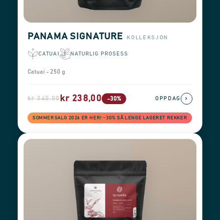
PANAMA SIGNATURE
KOLLEKSJON
CATUAI
NATURLIG PROSESS
Catuai - 250 g
kr 238,00
kr 340,00
›
-30%
OPPDAG
SOMMERSALG 2026 ER HER! −30% SÅ LENGE LAGERET REKKER