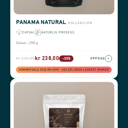
PANAMA NATURAL
KOLLEKSJON
CATUAI
NATURLIG PROSESS
Catuai - 250 g
kr 238,00
kr 340,00
›
-30%
OPPDAG
SOMMERSALG 2026 ER HER! −30% SÅ LENGE LAGERET REKKER