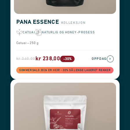
PANA ESSENCE
KOLLEKSJON
CATUAI
NATURLIG OG HONEY-PROSESS
Catuai - 250 g
kr 238,00
kr 340,00
›
-30%
OPPDAG
SOMMERSALG 2026 ER HER! −30% SÅ LENGE LAGERET REKKER