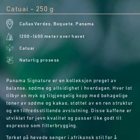
Catuai - 250 g
Cañas Verdes, Boquete, Panama
1200–1600 meter over havet
Catuai
Naturlig prosess
Panama Signature er en kolleksjon preget av
balanse, sødme og allsidighet i hverdagen. Hver lot
tilbyr en myk og tilgjengelig kopp med behagelige
toner av sødme og kakao, støttet av en ren struktur
og en tilfredsstillende avslutning. Disse kaffene er
utviklet for jevn kvalitet og passer like godt til
espresso som filterbrygging.
Tørket på hevede senger i afrikansk stil for å