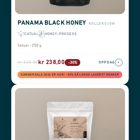
PANAMA BLACK HONEY
KOLLEKSJON
CATUAI
HONEY-PROSESS
Catuai - 250 g
kr 238,00
kr 340,00
›
-30%
OPPDAG
SOMMERSALG 2026 ER HER! −30% SÅ LENGE LAGERET REKKER