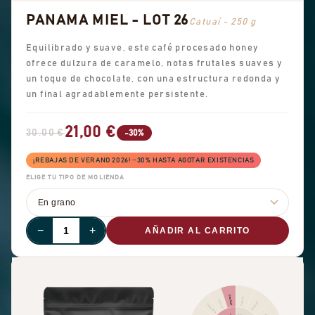
PANAMA MIEL - LOT 26
Catuaí - 250 g
Equilibrado y suave, este café procesado honey
ofrece dulzura de caramelo, notas frutales suaves y
un toque de chocolate, con una estructura redonda y
un final agradablemente persistente.
21,00 €
30,00 €
-30%
¡REBAJAS DE VERANO 2026! −30% HASTA AGOTAR EXISTENCIAS
ELIGE TU TIPO DE MOLIENDA
−
+
AÑADIR AL CARRITO
Otra fruta
Canela
Cítricos
Pimienta
Fruta seca