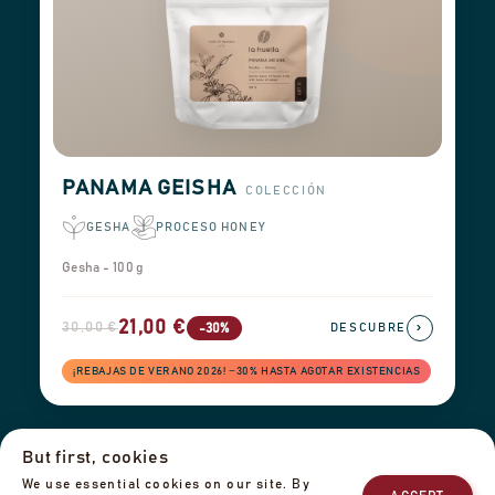
PANAMA GEISHA
COLECCIÓN
GESHA
PROCESO HONEY
Gesha - 100 g
21,00 €
30,00 €
›
-30%
DESCUBRE
¡REBAJAS DE VERANO 2026! −30% HASTA AGOTAR EXISTENCIAS
But first, cookies
Información de envío
Devoluciones y reembolsos
Aviso legal
We use essential cookies on our site. By
Política de privacidad
Nuestro equipo
Contáctanos