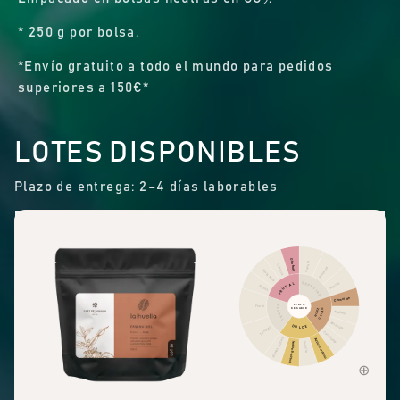
* 250 g por bolsa.
*Envío gratuito a todo el mundo para pedidos
superiores a 150€*
LOTES DISPONIBLES
Plazo de entrega: 2–4 días laborables
Otra fruta
Canela
Cítricos
Pimienta
Fruta seca
ESPECIAS
FRUTAL
Picante
Bayas
Chocolate
PERFIL
Floral
FLORAL
DE SABOR
CACAO
NUEZ
Avellana
Almendra
DULCE
Té negro
Cacahuete
Aromas dulces
Azúcar moreno
Dulzor general
Vainilla