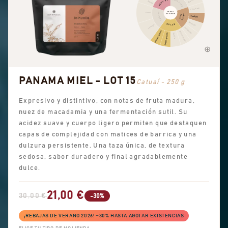
ESPECIAS
FRUTAL
Picante
Bayas
Chocolate
PERFIL
Floral
FLORAL
DE SABOR
CACAO
NUEZ
Avellana
Almendra
DULCE
Té negro
Cacahuete
Aromas dulces
Azúcar moreno
Dulzor general
Vainilla
PANAMA MIEL - LOT 15
Catuaí - 250 g
Expresivo y distintivo, con notas de fruta madura,
nuez de macadamia y una fermentación sutil. Su
acidez suave y cuerpo ligero permiten que destaquen
capas de complejidad con matices de barrica y una
dulzura persistente. Una taza única, de textura
sedosa, sabor duradero y final agradablemente
dulce.
21,00 €
30,00 €
-30%
¡REBAJAS DE VERANO 2026! −30% HASTA AGOTAR EXISTENCIAS