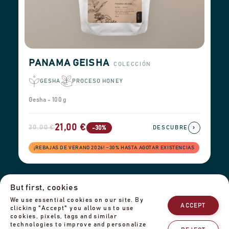
PANAMA GEISHA
COLECCIÓN
GESHA
PROCESO HONEY
Gesha - 100 g
21,00 €
30,00 €
›
-30%
DESCUBRE
¡REBAJAS DE VERANO 2026! −30% HASTA AGOTAR EXISTENCIAS
But first, cookies
Información de envío
Devoluciones y reembolsos
Aviso legal
We use essential cookies on our site. By
Política de privacidad
Nuestro equipo
Contáctanos
ACCEPT
clicking "Accept" you allow us to use
cookies, pixels, tags and similar
technologies to improve and personalize