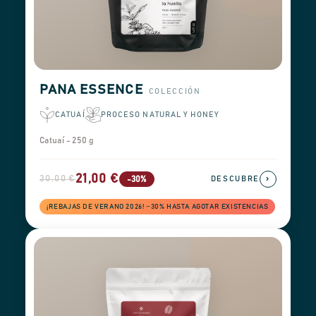
PANA ESSENCE
COLECCIÓN
CATUAÍ
PROCESO NATURAL Y HONEY
Catuaí - 250 g
21,00 €
30,00 €
›
-30%
DESCUBRE
¡REBAJAS DE VERANO 2026! −30% HASTA AGOTAR EXISTENCIAS