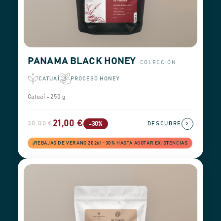
PANAMA BLACK HONEY
COLECCIÓN
CATUAÍ
PROCESO HONEY
Catuaí - 250 g
21,00 €
30,00 €
›
-30%
DESCUBRE
¡REBAJAS DE VERANO 2026! −30% HASTA AGOTAR EXISTENCIAS