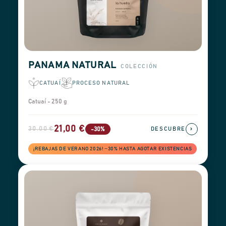
PANAMA NATURAL
COLECCIÓN
CATUAÍ
PROCESO NATURAL
Catuaí - 250 g
21,00 €
30,00 €
›
-30%
DESCUBRE
¡REBAJAS DE VERANO 2026! −30% HASTA AGOTAR EXISTENCIAS