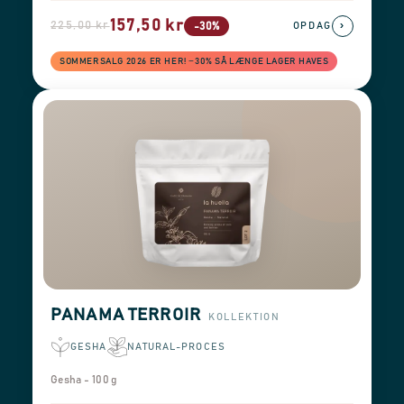
157,50 kr
225,00 kr
›
-30%
OPDAG
SOMMERSALG 2026 ER HER! −30% SÅ LÆNGE LAGER HAVES
PANAMA TERROIR
KOLLEKTION
GESHA
NATURAL-PROCES
Gesha - 100 g