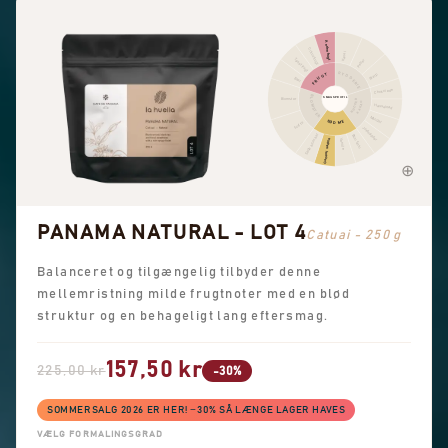
Anden frugt
Citrusfrugt
Kanel
Tørret frugt
Peber
KRYDDERIER
FRUGT
Skarp
Bær
Chokolade
BLOMSTER
SMAGSPROFIL
Blomster
NØDDER
KAKAO
Hasselnød
Mandel
SØDME
Sort te
Jordnødder
Søde aromaer
Brun farin
Generel sødme
Vanilje
PANAMA NATURAL - LOT 4
Catuai - 250 g
Balanceret og tilgængelig tilbyder denne
mellemristning milde frugtnoter med en blød
struktur og en behageligt lang eftersmag.
157,50 kr
225,00 kr
-30%
SOMMERSALG 2026 ER HER! −30% SÅ LÆNGE LAGER HAVES
VÆLG FORMALINGSGRAD