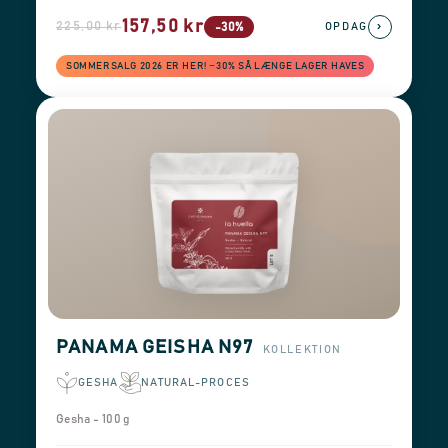
157,50 kr
225,00 kr
›
-30%
OPDAG
SOMMERSALG 2026 ER HER! −30% SÅ LÆNGE LAGER HAVES
PANAMA GEISHA N97
KOLLEKTION
GESHA
NATURAL-PROCES
Gesha - 100 g