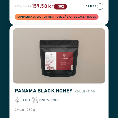
157,50 kr
225,00 kr
›
-30%
OPDAG
SOMMERSALG 2026 ER HER! −30% SÅ LÆNGE LAGER HAVES
PANAMA BLACK HONEY
KOLLEKTION
CATUAI
HONEY-PROCES
Catuai - 250 g