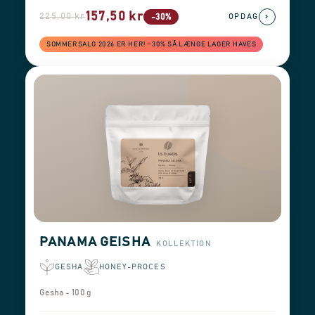
157,50 kr
225,00 kr
›
-30%
OPDAG
SOMMERSALG 2026 ER HER! −30% SÅ LÆNGE LAGER HAVES
PANAMA GEISHA
KOLLEKTION
GESHA
HONEY-PROCES
Gesha - 100 g