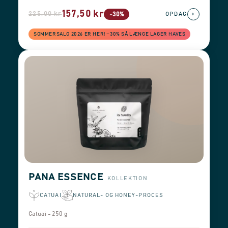
157,50 kr
225,00 kr
›
-30%
OPDAG
SOMMERSALG 2026 ER HER! −30% SÅ LÆNGE LAGER HAVES
PANA ESSENCE
KOLLEKTION
CATUAI
NATURAL- OG HONEY-PROCES
Catuai - 250 g