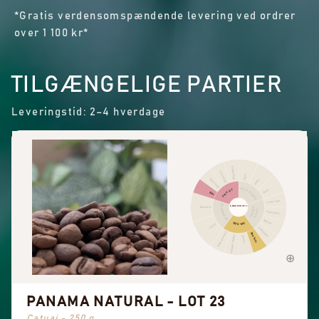
*Gratis verdensomspændende levering ved ordrer
over 1 100 kr*
TILGÆNGELIGE PARTIER
Leveringstid: 2–4 hverdage
Anden frugt
Citrusfrugt
Kanel
Tørret frugt
Peber
KRYDDERIER
FRUGT
Skarp
Bær
Chokolade
BLOMSTER
SMAGSPROFIL
Blomster
NØDDER
KAKAO
Hasselnød
Mandel
SØDME
Sort te
Jordnødder
Søde aromaer
Brun farin
Generel sødme
Vanilje
PANAMA NATURAL - LOT 23
Catuai - 250 g