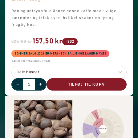
Ren og udtryksfuld åbner denne kaffe med livlige
bærnoter og frisk syre, hvilket skaber en lys og
frugtig kop.
157,50 kr
225,00 kr
-30%
SOMMERSALG 2026 ER HER! −30% SÅ LÆNGE LAGER HAVES
VÆLG FORMALINGSGRAD
−
+
TILFØJ TIL KURV
Anden frugt
Citrusfrugt
Kanel
Tørret frugt
Peber
KRYDDERIER
FRUGT
Skarp
Bær
Chokolade
BLOMSTER
SMAGSPROFIL
Blomster
NØDDER
KAKAO
Hasselnød
Mandel
SØDME
Sort te