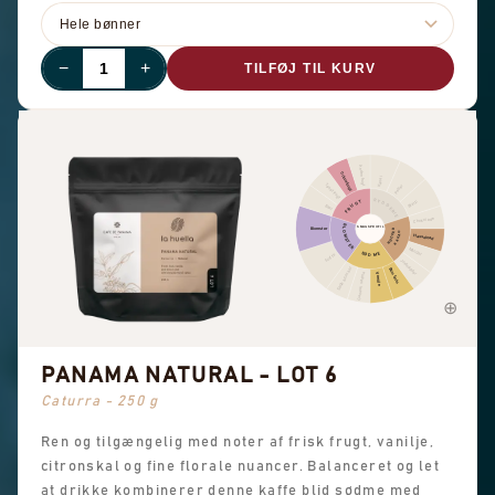
−
+
TILFØJ TIL KURV
Anden frugt
Citrusfrugt
Kanel
Tørret frugt
Peber
KRYDDERIER
FRUGT
Skarp
Bær
Chokolade
BLOMSTER
SMAGSPROFIL
Blomster
NØDDER
KAKAO
Hasselnød
Mandel
SØDME
Sort te
Jordnødder
Søde aromaer
Brun farin
Generel sødme
Vanilje
PANAMA NATURAL - LOT 6
Caturra - 250 g
Ren og tilgængelig med noter af frisk frugt, vanilje,
citronskal og fine florale nuancer. Balanceret og let
at drikke kombinerer denne kaffe blid sødme med