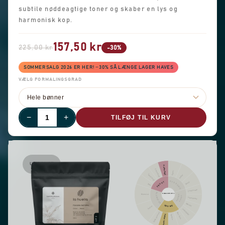
subtile nøddeagtige toner og skaber en lys og
harmonisk kop.
157,50 kr
225,00 kr
-30%
SOMMERSALG 2026 ER HER! −30% SÅ LÆNGE LAGER HAVES
VÆLG FORMALINGSGRAD
−
+
TILFØJ TIL KURV
UDSOLGT
Anden frugt
Citrusfrugt
Kanel
Tørret frugt
Peber
KRYDDERIER
FRUGT
Skarp
Bær
Chokolade
BLOMSTER
SMAGSPROFIL
Blomster
NØDDER
KAKAO
Hasselnød
Mandel
SØDME
Sort te
Jordnødder
Søde aromaer
Brun farin
Generel sødme
Vanilje