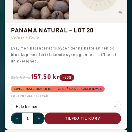
Jordnødder
Søde aromaer
Brun farin
Generel sødme
Vanilje
PANAMA NATURAL - LOT 20
Catuai - 250 g
Lys, men balanceret tilbyder denne kaffe en ren og
blød kop med forfriskende syre og en let, raffineret
drikkelighed.
157,50 kr
225,00 kr
-30%
SOMMERSALG 2026 ER HER! −30% SÅ LÆNGE LAGER HAVES
VÆLG FORMALINGSGRAD
−
+
TILFØJ TIL KURV