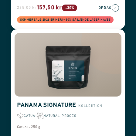
157,50 kr
225,00 kr
›
-30%
OPDAG
SOMMERSALG 2026 ER HER! −30% SÅ LÆNGE LAGER HAVES
PANAMA SIGNATURE
KOLLEKTION
CATUAI
NATURAL-PROCES
Catuai - 250 g