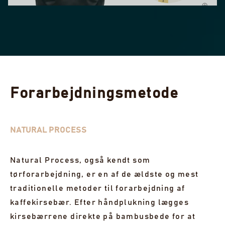
PANAMA NATURAL - LOT 2
Catuai - 250 g
Balanceret og tilgængelig tilbyder denne
mellemristning milde frugtnoter med en blød
struktur og en behageligt lang eftersmag.
Forarbejdningsmetode
157,50 kr
SOMMERSALG 2026 ER HER! −30% SÅ LÆNGE LAGER HAVES
NATURAL PROCESS
UDSOLGT
Natural Process, også kendt som
VIS 1 UDSOLGT PARTI
tørforarbejdning, er en af de ældste og mest
traditionelle metoder til forarbejdning af
kaffekirsebær. Efter håndplukning lægges
kirsebærrene direkte på bambusbede for at