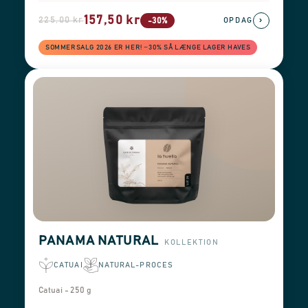
157,50 kr
225,00 kr
›
-30%
OPDAG
SOMMERSALG 2026 ER HER! −30% SÅ LÆNGE LAGER HAVES
PANAMA NATURAL
KOLLEKTION
CATUAI
NATURAL-PROCES
Catuai - 250 g