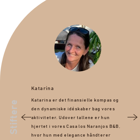
Katarina
Pe
Katarina er det finansielle kompas og
In
Stiftere
cerer
den dynamiske idéskaber bag vores
ku
onen fra
aktiviteter. Udover tallene er hun
dy
n ses
hjertet i vores Casa los Naranjos B&B,
un
istningen
hvor hun med elegance håndterer
bø