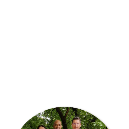
deres utrættelige dedikation og ekspertise lykkedes
det dem at producere kaffebønner af enestående
kvalitet.
I 2020, midt under den globale pandemi, opstod et nyt
samarbejde. Nika og Jernej slog sig sammen med
Pedro og Katarina, hvilket førte til etableringen af en
La Huella-afdeling i Den Europæiske Union. Denne
udvidelse har gjort det muligt for os at levere
friskristede kaffebønner til vores værdsatte kunder –
som vi betragter som familie – skræddersyet til hver
enkelt bestilling.