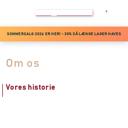
0
Log ind
SOMMERSALG 2026 ER HER! −30% SÅ LÆNGE LAGER HAVES
Om os
Vores historie
Stiftere
Priser