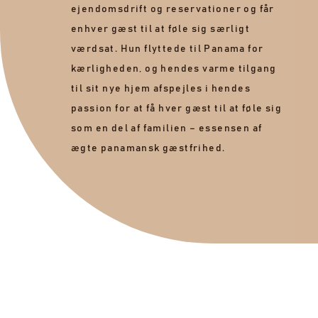
itale
ejendomsdrift og reservationer og får
in
 centrale
enhver gæst til at føle sig særligt
om
rtnere i
værdsat. Hun flyttede til Panama for
ka
 erfaring
kærligheden, og hendes varme tilgang
at
t vores
til sit nye hjem afspejles i hendes
st
 og at
passion for at få hver gæst til at føle sig
solut
som en del af familien – essensen af
ægte panamansk gæstfrihed.