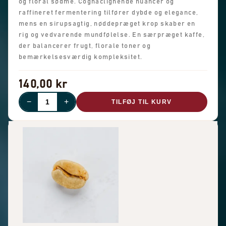
og floral sødme. Cognaclignende nuancer og
raffineret fermentering tilfører dybde og elegance,
mens en sirupsagtig, nøddepræget krop skaber en
rig og vedvarende mundfølelse. En særpræget kaffe,
der balancerer frugt, florale toner og
bemærkelsesværdig kompleksitet.
140,00 kr
−
+
TILFØJ TIL KURV