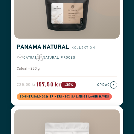
PANAMA NATURAL
KOLLEKTION
CATUAI
NATURAL-PROCES
Catuai - 250 g
157,50 kr
225,00 kr
›
-30%
OPDAG
SOMMERSALG 2026 ER HER! −30% SÅ LÆNGE LAGER HAVES