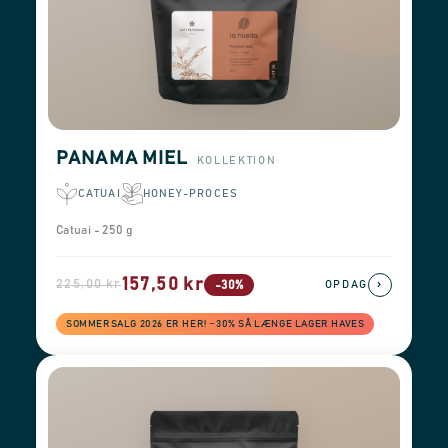
PANAMA MIEL
KOLLEKTION
CATUAI
HONEY-PROCES
Catuai - 250 g
157,50 kr
225,00 kr
›
-30%
OPDAG
SOMMERSALG 2026 ER HER! −30% SÅ LÆNGE LAGER HAVES