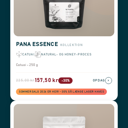
PANA ESSENCE
KOLLEKTION
CATUAI
NATURAL- OG HONEY-PROCES
Catuai - 250 g
157,50 kr
225,00 kr
›
-30%
OPDAG
SOMMERSALG 2026 ER HER! −30% SÅ LÆNGE LAGER HAVES