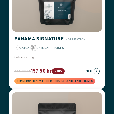
PANAMA SIGNATURE
KOLLEKTION
CATUAI
NATURAL-PROCES
Catuai - 250 g
157,50 kr
225,00 kr
›
-30%
OPDAG
SOMMERSALG 2026 ER HER! −30% SÅ LÆNGE LAGER HAVES