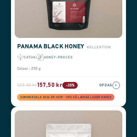
PANAMA BLACK HONEY
KOLLEKTION
CATUAI
HONEY-PROCES
Catuai - 250 g
157,50 kr
225,00 kr
›
-30%
OPDAG
SOMMERSALG 2026 ER HER! −30% SÅ LÆNGE LAGER HAVES