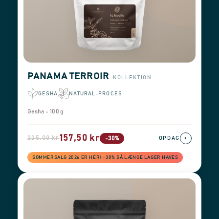
PANAMA TERROIR
KOLLEKTION
GESHA
NATURAL-PROCES
Gesha - 100 g
157,50 kr
225,00 kr
›
-30%
OPDAG
SOMMERSALG 2026 ER HER! −30% SÅ LÆNGE LAGER HAVES