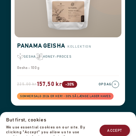
PANAMA GEISHA
KOLLEKTION
GESHA
HONEY-PROCES
Gesha - 100 g
157,50 kr
225,00 kr
›
-30%
OPDAG
SOMMERSALG 2026 ER HER! −30% SÅ LÆNGE LAGER HAVES
But first, cookies
Leveringsinformation
Returnering & Refusion
Impressum
We use essential cookies on our site. By
Privatlivspolitik
Vores team
Kontakt os
ACCEPT
clicking "Accept" you allow us to use