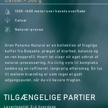
Catuai - 500 g
1200–1600 meter over havets overflade
Catuai
Natural-proces
Grøn Panama Natural er en kollektion af frugtige
kaffer fra Boquete, præget af klarhed, balance og
en ren kopprofil. Hvert lot viser sit eget udtryk af
natural-processering, fra livlig syre til kompleks
sødme og en raffineret, langvarig eftersmag. En lys
til mellem brænding er som regel et godt
udgangspunkt, når du vil bevare frugten.
TILGÆNGELIGE PARTIER
Leveringstid: 2–4 hverdage