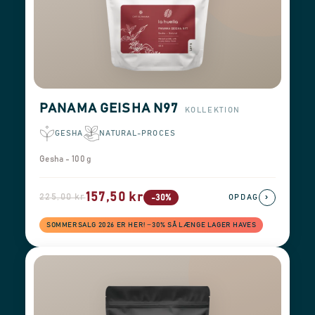
PANAMA GEISHA N97
KOLLEKTION
GESHA
NATURAL-PROCES
Gesha - 100 g
157,50 kr
225,00 kr
›
-30%
OPDAG
SOMMERSALG 2026 ER HER! −30% SÅ LÆNGE LAGER HAVES