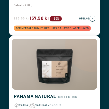
Catuai - 250 g
157,50 kr
225,00 kr
›
-30%
OPDAG
SOMMERSALG 2026 ER HER! −30% SÅ LÆNGE LAGER HAVES
PANAMA NATURAL
KOLLEKTION
CATUAI
NATURAL-PROCES