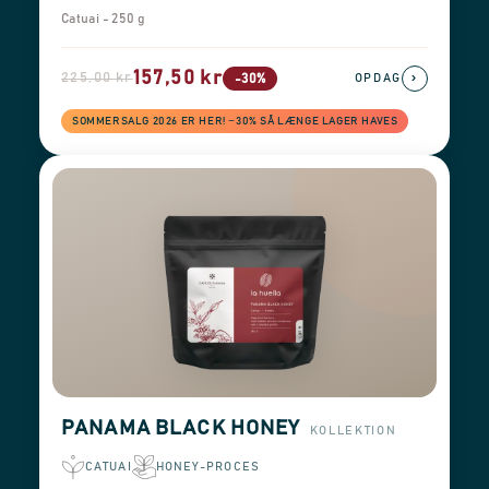
Catuai - 250 g
157,50 kr
225,00 kr
›
-30%
OPDAG
SOMMERSALG 2026 ER HER! −30% SÅ LÆNGE LAGER HAVES
PANAMA BLACK HONEY
KOLLEKTION
CATUAI
HONEY-PROCES