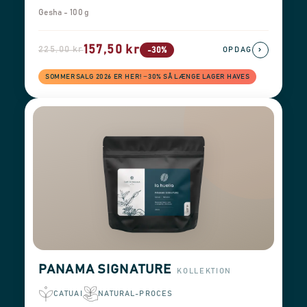
Gesha - 100 g
157,50 kr
225,00 kr
›
-30%
OPDAG
SOMMERSALG 2026 ER HER! −30% SÅ LÆNGE LAGER HAVES
PANAMA SIGNATURE
KOLLEKTION
CATUAI
NATURAL-PROCES