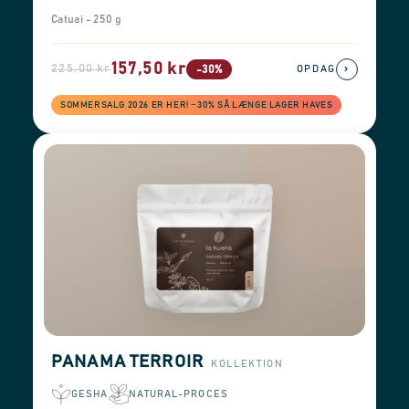
Catuai - 250 g
157,50 kr
225,00 kr
›
-30%
OPDAG
SOMMERSALG 2026 ER HER! −30% SÅ LÆNGE LAGER HAVES
PANAMA TERROIR
KOLLEKTION
GESHA
NATURAL-PROCES