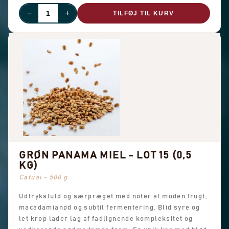
−
+
TILFØJ TIL KURV
GRØN PANAMA MIEL - LOT 15 (0,5
KG)
Catuai - 500 g
Udtryksfuld og særpræget med noter af moden frugt,
macadamianød og subtil fermentering. Blid syre og
let krop lader lag af fadlignende kompleksitet og