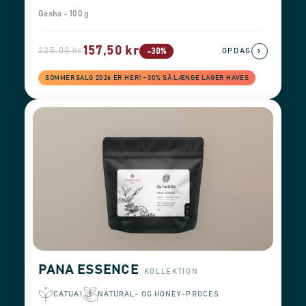
Gesha - 100 g
157,50 kr
225,00 kr
›
-30%
OPDAG
SOMMERSALG 2026 ER HER! −30% SÅ LÆNGE LAGER HAVES
PANA ESSENCE
KOLLEKTION
CATUAI
NATURAL- OG HONEY-PROCES