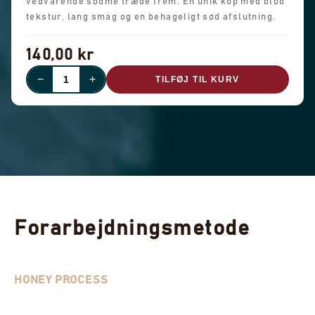
vedvarende sødme træde frem. En unik kop med blød
tekstur, lang smag og en behageligt sød afslutning.
140,00 kr
−
+
TILFØJ TIL KURV
Forarbejdningsmetode
HONEY PROCESS