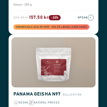
Catuai - 250 g
157,50 kr
225,00 kr
›
-30%
OPDAG
SOMMERSALG 2026 ER HER! −30% SÅ LÆNGE LAGER HAVES
PANAMA GEISHA N97
KOLLEKTION
GESHA
NATURAL-PROCES