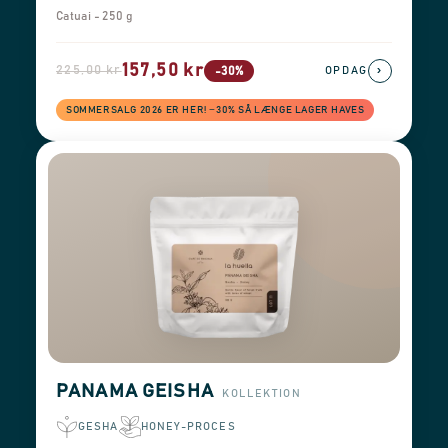
Catuai - 250 g
157,50 kr
225,00 kr
›
-30%
OPDAG
SOMMERSALG 2026 ER HER! −30% SÅ LÆNGE LAGER HAVES
PANAMA GEISHA
KOLLEKTION
GESHA
HONEY-PROCES