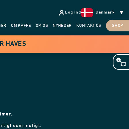
Log ind
Danmark
SER
OM KAFFE
OM OS
NYHEDER
KONTAKT OS
SHOP
ER HAVES
0
timer.
urtigt som muligt.