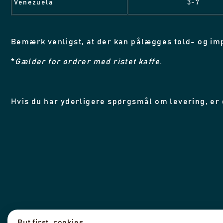
Venezuela
3-7
Bemærk venligst, at der kan pålægges told- og im
*
Gælder for ordrer med ristet kaffe.
Hvis du har yderligere spørgsmål om levering, er
But first, cookies