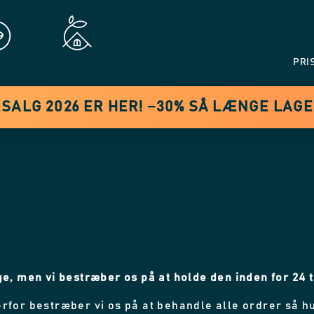
PRI
ALG 2026 ER HER! −30% SÅ LÆNGE LAG
e, men vi bestræber os på at holde den inden for 24 
 derfor bestræber vi os på at behandle alle ordrer så h