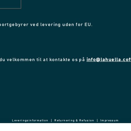
portgebyrer ved levering uden for EU.
 du velkommen til at kontakte os på
info@lahuella.cof
Leveringsinformation
Returnering & Refusion
Impressum
Privatlivspolitik
Vores team
Kontakt os