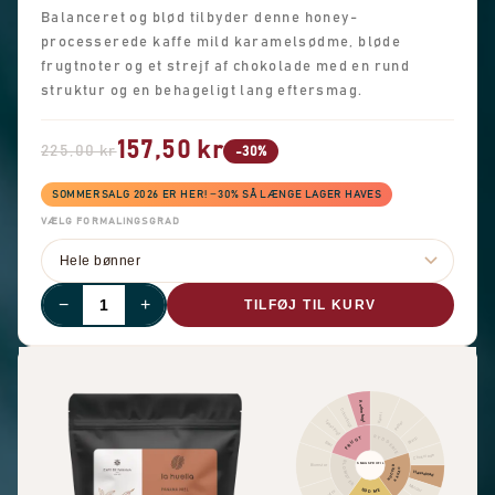
Balanceret og blød tilbyder denne honey-
processerede kaffe mild karamelsødme, bløde
frugtnoter og et strejf af chokolade med en rund
struktur og en behageligt lang eftersmag.
157,50 kr
225,00 kr
-30%
SOMMERSALG 2026 ER HER! −30% SÅ LÆNGE LAGER HAVES
VÆLG FORMALINGSGRAD
−
+
TILFØJ TIL KURV
Anden frugt
Citrusfrugt
Kanel
Tørret frugt
Peber
KRYDDERIER
FRUGT
Skarp
Bær
Chokolade
BLOMSTER
SMAGSPROFIL
Blomster
NØDDER
KAKAO
Hasselnød
Mandel
SØDME
Sort te