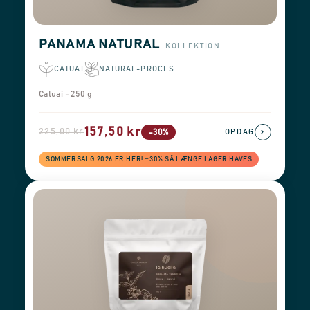
PANAMA NATURAL
KOLLEKTION
CATUAI
NATURAL-PROCES
Catuai - 250 g
157,50 kr
225,00 kr
›
-30%
OPDAG
SOMMERSALG 2026 ER HER! −30% SÅ LÆNGE LAGER HAVES