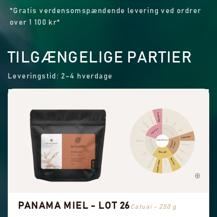
*Gratis verdensomspændende levering ved ordrer
over 1 100 kr*
TILGÆNGELIGE PARTIER
Leveringstid: 2–4 hverdage
Anden frugt
Citrusfrugt
Kanel
Tørret frugt
Peber
KRYDDERIER
FRUGT
Skarp
Bær
Chokolade
BLOMSTER
SMAGSPROFIL
Blomster
NØDDER
KAKAO
Hasselnød
Mandel
SØDME
Sort te
Jordnødder
Søde aromaer
Brun farin
Generel sødme
Vanilje
PANAMA MIEL - LOT 26
Catuai - 250 g