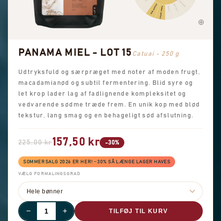
Jordnødder
Søde aromaer
Brun farin
Generel sødme
Vanilje
PANAMA MIEL - LOT 15
Catuai - 250 g
Udtryksfuld og særpræget med noter af moden frugt,
macadamianød og subtil fermentering. Blid syre og
let krop lader lag af fadlignende kompleksitet og
vedvarende sødme træde frem. En unik kop med blød
tekstur, lang smag og en behageligt sød afslutning.
157,50 kr
225,00 kr
-30%
SOMMERSALG 2026 ER HER! −30% SÅ LÆNGE LAGER HAVES
VÆLG FORMALINGSGRAD
−
+
TILFØJ TIL KURV