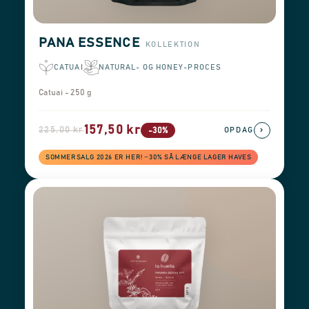
PANA ESSENCE
KOLLEKTION
CATUAI
NATURAL- OG HONEY-PROCES
Catuai - 250 g
157,50 kr
225,00 kr
›
-30%
OPDAG
SOMMERSALG 2026 ER HER! −30% SÅ LÆNGE LAGER HAVES