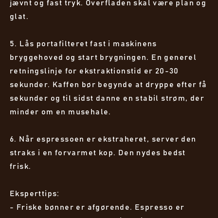
jævnt og fast tryk. Overfladen skal være plan og
glat.
5. Lås portafilteret fast i maskinens
bryggehoved og start brygningen. En generel
retningslinje for ekstraktionstid er 20-30
sekunder. Kaffen bør begynde at dryppe efter få
sekunder og til sidst danne en stabil strøm, der
minder om en musehale.
6. Når espressoen er ekstraheret, server den
straks i en forvarmet kop. Den nydes bedst
frisk.
Eksperttips:
- Friske bønner er afgørende. Espresso er