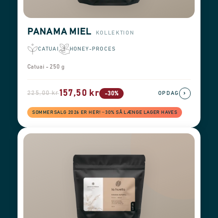
PANAMA MIEL
KOLLEKTION
CATUAI
HONEY-PROCES
Catuai - 250 g
157,50 kr
225,00 kr
›
-30%
OPDAG
SOMMERSALG 2026 ER HER! −30% SÅ LÆNGE LAGER HAVES