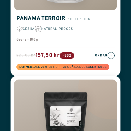
PANAMA TERROIR
KOLLEKTION
GESHA
NATURAL-PROCES
Gesha - 100 g
157,50 kr
225,00 kr
›
-30%
OPDAG
SOMMERSALG 2026 ER HER! −30% SÅ LÆNGE LAGER HAVES