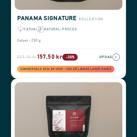
PANAMA SIGNATURE
KOLLEKTION
CATUAI
NATURAL-PROCES
Catuai - 250 g
157,50 kr
225,00 kr
›
-30%
OPDAG
SOMMERSALG 2026 ER HER! −30% SÅ LÆNGE LAGER HAVES