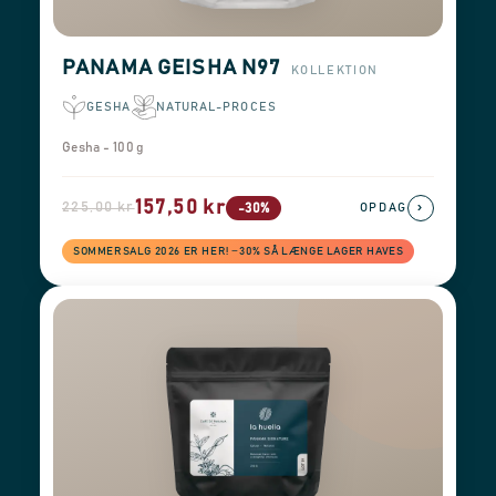
PANAMA GEISHA N97
KOLLEKTION
GESHA
NATURAL-PROCES
Gesha - 100 g
157,50 kr
225,00 kr
›
-30%
OPDAG
SOMMERSALG 2026 ER HER! −30% SÅ LÆNGE LAGER HAVES