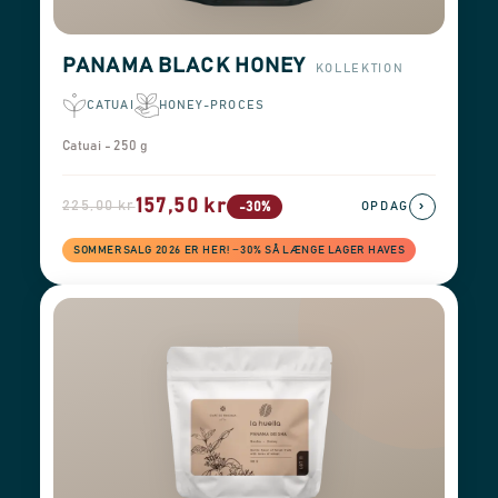
PANAMA BLACK HONEY
KOLLEKTION
CATUAI
HONEY-PROCES
Catuai - 250 g
157,50 kr
225,00 kr
›
-30%
OPDAG
SOMMERSALG 2026 ER HER! −30% SÅ LÆNGE LAGER HAVES