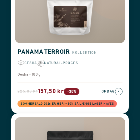
PANAMA TERROIR
KOLLEKTION
GESHA
NATURAL-PROCES
Gesha - 100 g
157,50 kr
225,00 kr
›
-30%
OPDAG
SOMMERSALG 2026 ER HER! −30% SÅ LÆNGE LAGER HAVES