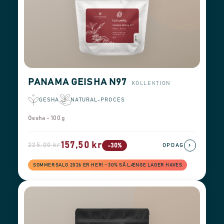
PANAMA GEISHA N97
KOLLEKTION
GESHA
NATURAL-PROCES
Gesha - 100 g
157,50 kr
225,00 kr
›
-30%
OPDAG
SOMMERSALG 2026 ER HER! −30% SÅ LÆNGE LAGER HAVES