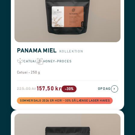
PANAMA MIEL
KOLLEKTION
CATUAI
HONEY-PROCES
Catuai - 250 g
157,50 kr
225,00 kr
›
-30%
OPDAG
SOMMERSALG 2026 ER HER! −30% SÅ LÆNGE LAGER HAVES