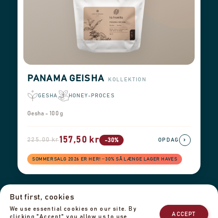
PANAMA GEISHA
KOLLEKTION
GESHA
HONEY-PROCES
Gesha - 100 g
157,50 kr
225,00 kr
›
-30%
OPDAG
SOMMERSALG 2026 ER HER! −30% SÅ LÆNGE LAGER HAVES
But first, cookies
Leveringsinformation
Returnering & Refusion
Impressum
We use essential cookies on our site. By
Privatlivspolitik
Vores team
Kontakt os
ACCEPT
clicking "Accept" you allow us to use