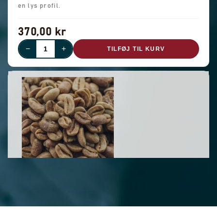
en lys profil.
370,00 kr
−
+
TILFØJ TIL KURV
UDSOLGT
GRØN PANAMA TERROIR - LOT 7E
(0,5 KG)
Gesha - 500 g