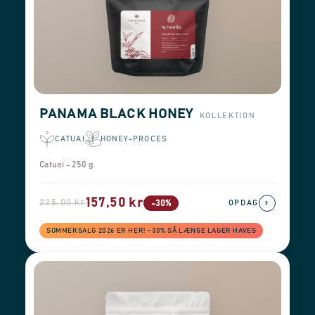
PANAMA BLACK HONEY
KOLLEKTION
CATUAI
HONEY-PROCES
Catuai - 250 g
157,50 kr
225,00 kr
›
-30%
OPDAG
SOMMERSALG 2026 ER HER! −30% SÅ LÆNGE LAGER HAVES