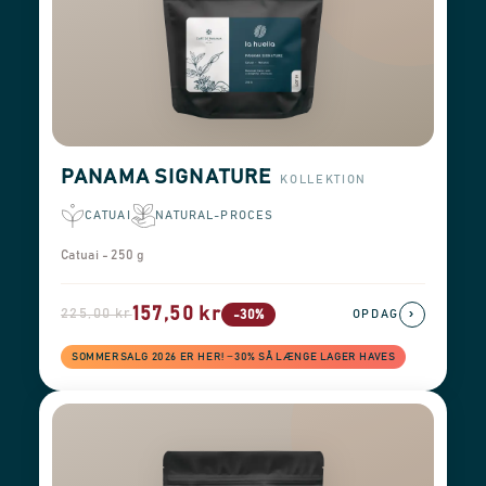
PANAMA SIGNATURE
KOLLEKTION
CATUAI
NATURAL-PROCES
Catuai - 250 g
157,50 kr
225,00 kr
›
-30%
OPDAG
SOMMERSALG 2026 ER HER! −30% SÅ LÆNGE LAGER HAVES