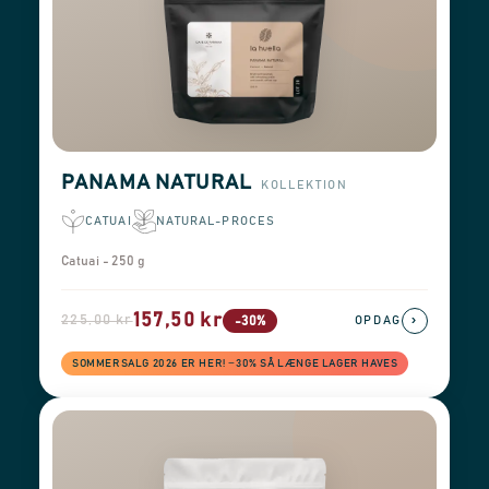
PANAMA NATURAL
KOLLEKTION
CATUAI
NATURAL-PROCES
Catuai - 250 g
157,50 kr
225,00 kr
›
-30%
OPDAG
SOMMERSALG 2026 ER HER! −30% SÅ LÆNGE LAGER HAVES