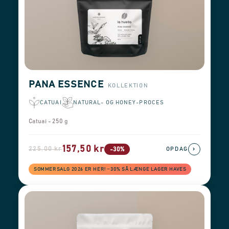
PANA ESSENCE
KOLLEKTION
CATUAI
NATURAL- OG HONEY-PROCES
Catuai - 250 g
157,50 kr
225,00 kr
›
-30%
OPDAG
SOMMERSALG 2026 ER HER! −30% SÅ LÆNGE LAGER HAVES