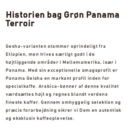
Grønne bønner fra Terroir-serien, lot 7e, fra Boquete,
Panama. Forventet kopprofil efter en let brænding:
Historien bag Grøn Panama
bløde, te-lignende florale noter, der elegant glider
Terroir
over ganen, balanceret af en fyldig, underliggende
sødme og en silkeblød finish. Et lot, der belønner en
delikat, lys udvikling.
Gesha-varianten stammer oprindeligt fra
370,00 kr
Etiopien, men trives særligt godt i de
UDSOLGT
højtliggende områder i Mellemamerika, især i
Panama. Med sin exceptionelle smagsprofil er
VIS 1 UDSOLGT PARTI
Panama Geisha en markant profil inden for
specialkaffe. Arabica-bønner af denne kvalitet
værdsættes højt og regnes blandt verdens
fineste kaffer. Gennem omhyggelig selektion og
præcis forarbejdning sikrer vi Dem en autentisk
og eksklusiv kaffeoplevelse.