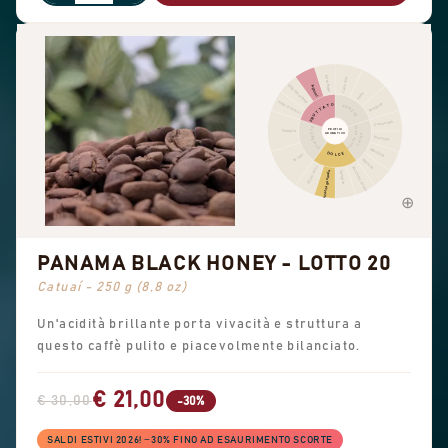
Altra frutta
Cannella
Frutta disidratata
Agrumi
Pepe
Frutti di bosco
Pungente
FRUTTATO
SPEZIE
Cioccolato
FRUTTA SECCA
FLOREALE
PROFILO
Floreale
AROMATICO
CACAO
Nocciola
Mandorla
DOLCE
Tè nero
Arachidi
Aromi dolci
Zucchero di canna
Dolcezza generale
Vaniglia
PANAMA BLACK HONEY - LOTTO 20
Catuaí - 250 g (8,8 oz)
Un'acidità brillante porta vivacità e struttura a
questo caffè pulito e piacevolmente bilanciato.
€ 21,00
€ 30,00
-30%
SALDI ESTIVI 2026! −30% FINO AD ESAURIMENTO SCORTE