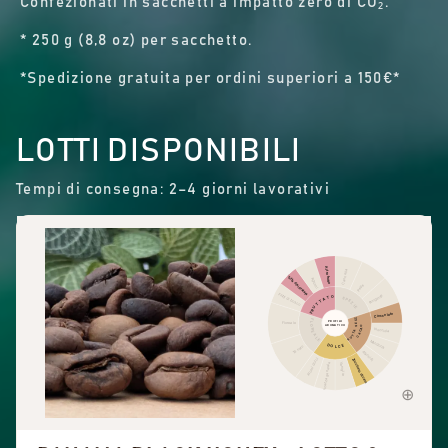
Confezionati in sacchetti a impatto zero di CO₂.
* 250 g (8,8 oz) per sacchetto.
*Spedizione gratuita per ordini superiori a 150€*
LOTTI DISPONIBILI
Tempi di consegna: 2–4 giorni lavorativi
Altra frutta
Cannella
Frutta disidratata
Agrumi
Pepe
Frutti di bosco
Pungente
FRUTTATO
SPEZIE
Cioccolato
FRUTTA SECCA
FLOREALE
PROFILO
Floreale
AROMATICO
CACAO
Nocciola
Mandorla
DOLCE
Tè nero
Arachidi
Aromi dolci
Zucchero di canna
Dolcezza generale
Vaniglia