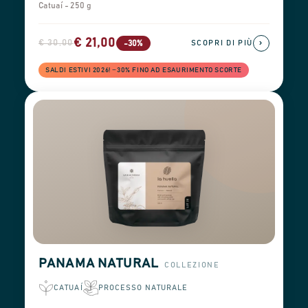
Catuaí - 250 g
€ 21,00
€ 30,00
›
-30%
SCOPRI DI PIÙ
SALDI ESTIVI 2026! −30% FINO AD ESAURIMENTO SCORTE
PANAMA NATURAL
COLLEZIONE
CATUAÍ
PROCESSO NATURALE