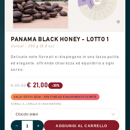
FRUTTA SECCA
FLOREALE
PROFILO
Floreale
AROMATICO
CACAO
Nocciola
Mandorla
DOLCE
Tè nero
Arachidi
Aromi dolci
Zucchero di canna
Dolcezza generale
Vaniglia
PANAMA BLACK HONEY - LOTTO 1
Catuaí - 250 g (8,8 oz)
Delicate note floreali si dispiegano in una tazza pulita
ed elegante, offrendo chiarezza ed equilibrio a ogni
sorso.
€ 21,00
€ 30,00
-30%
SALDI ESTIVI 2026! −30% FINO AD ESAURIMENTO SCORTE
SCEGLI IL LIVELLO DI MACINATURA
−
+
AGGIUNGI AL CARRELLO