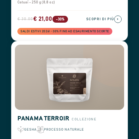
Catuaí - 250 g (8,8 oz)
€ 21,00
€ 30,00
›
-30%
SCOPRI DI PIÙ
SALDI ESTIVI 2026! −30% FINO AD ESAURIMENTO SCORTE
PANAMA TERROIR
COLLEZIONE
GESHA
PROCESSO NATURALE