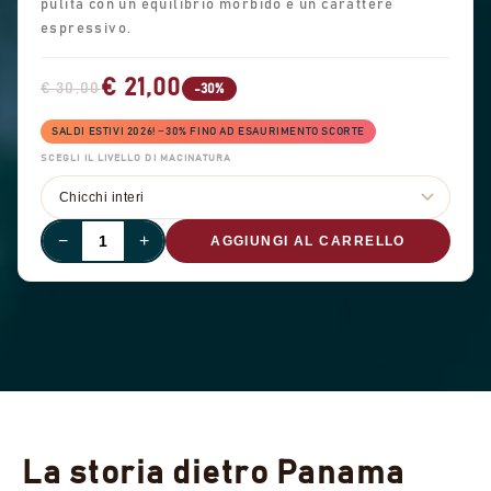
pulita con un equilibrio morbido e un carattere
espressivo.
€ 21,00
€ 30,00
-30%
SALDI ESTIVI 2026! −30% FINO AD ESAURIMENTO SCORTE
SCEGLI IL LIVELLO DI MACINATURA
−
+
AGGIUNGI AL CARRELLO
La storia dietro Panama