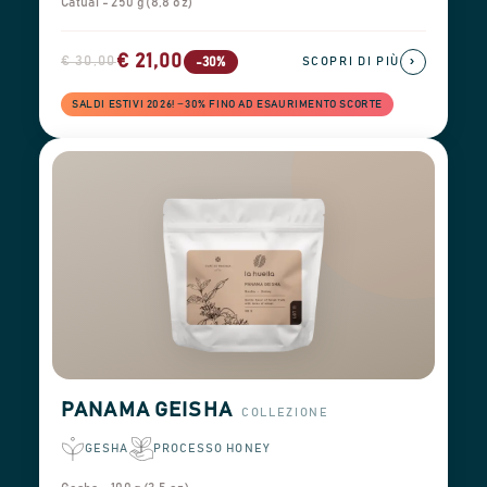
Catuaí - 250 g (8,8 oz)
€ 21,00
€ 30,00
›
-30%
SCOPRI DI PIÙ
SALDI ESTIVI 2026! −30% FINO AD ESAURIMENTO SCORTE
PANAMA GEISHA
COLLEZIONE
GESHA
PROCESSO HONEY