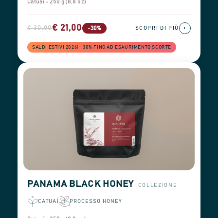
Catuaí - 250 g (8,8 oz)
€ 21,00
€ 30,00
›
-30%
SCOPRI DI PIÙ
SALDI ESTIVI 2026! −30% FINO AD ESAURIMENTO SCORTE
PANAMA BLACK HONEY
COLLEZIONE
CATUAÍ
PROCESSO HONEY