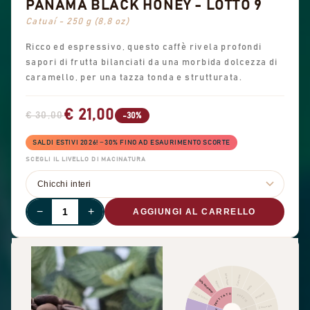
PANAMA BLACK HONEY - LOTTO 9
Catuaí - 250 g (8,8 oz)
Ricco ed espressivo, questo caffè rivela profondi
sapori di frutta bilanciati da una morbida dolcezza di
caramello, per una tazza tonda e strutturata.
€ 21,00
€ 30,00
-30%
SALDI ESTIVI 2026! −30% FINO AD ESAURIMENTO SCORTE
SCEGLI IL LIVELLO DI MACINATURA
−
+
AGGIUNGI AL CARRELLO
Altra frutta
Cannella
Frutta disidratata
Agrumi
Pepe
Frutti di bosco
Pungente
FRUTTATO
SPEZIE
Cioccolato