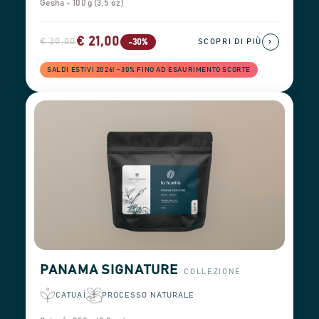
Gesha - 100 g (3,5 oz)
€ 21,00
€ 30,00
›
-30%
SCOPRI DI PIÙ
SALDI ESTIVI 2026! −30% FINO AD ESAURIMENTO SCORTE
PANAMA SIGNATURE
COLLEZIONE
CATUAÍ
PROCESSO NATURALE