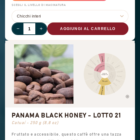
SCEGLI IL LIVELLO DI MACINATURA
−
+
AGGIUNGI AL CARRELLO
Altra frutta
Cannella
Frutta disidratata
Agrumi
Pepe
Frutti di bosco
Pungente
FRUTTATO
SPEZIE
Cioccolato
FRUTTA SECCA
FLOREALE
PROFILO
Floreale
AROMATICO
CACAO
Nocciola
Mandorla
DOLCE
Tè nero
Arachidi
Aromi dolci
Zucchero di canna
Dolcezza generale
Vaniglia
PANAMA BLACK HONEY - LOTTO 21
Catuaí - 250 g (8,8 oz)
Fruttato e accessibile, questo caffè offre una tazza