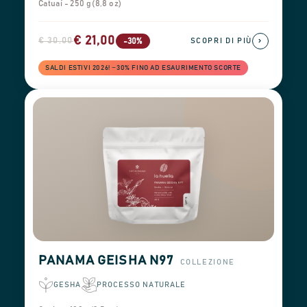
Catuaí - 250 g (8,8 oz)
€ 21,00
€ 30,00
›
-30%
SCOPRI DI PIÙ
SALDI ESTIVI 2026! −30% FINO AD ESAURIMENTO SCORTE
PANAMA GEISHA N97
COLLEZIONE
GESHA
PROCESSO NATURALE