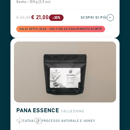
Gesha - 100 g (3,5 oz)
€ 21,00
€ 30,00
›
-30%
SCOPRI DI PIÙ
SALDI ESTIVI 2026! −30% FINO AD ESAURIMENTO SCORTE
PANA ESSENCE
COLLEZIONE
CATUAÍ
PROCESSO NATURALE E HONEY