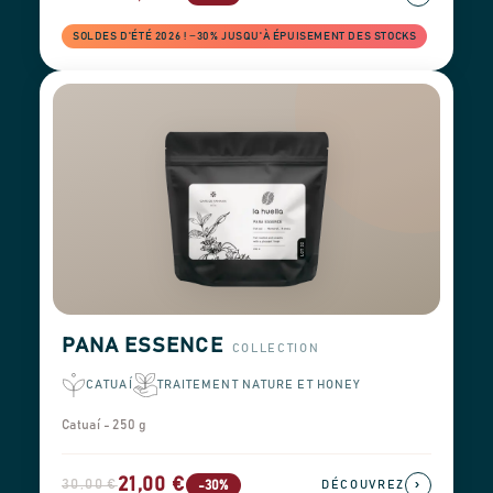
SOLDES D'ÉTÉ 2026 ! −30% JUSQU'À ÉPUISEMENT DES STOCKS
PANA ESSENCE
COLLECTION
CATUAÍ
TRAITEMENT NATURE ET HONEY
Catuaí - 250 g
21,00 €
30,00 €
›
-30%
DÉCOUVREZ