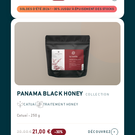
SOLDES D'ÉTÉ 2026 ! −30% JUSQU'À ÉPUISEMENT DES STOCKS
PANAMA BLACK HONEY
COLLECTION
CATUAÍ
TRAITEMENT HONEY
Catuaí - 250 g
21,00 €
30,00 €
›
-30%
DÉCOUVREZ