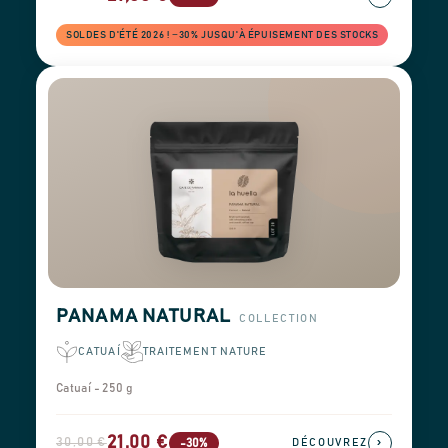
SOLDES D'ÉTÉ 2026 ! −30% JUSQU'À ÉPUISEMENT DES STOCKS
PANAMA NATURAL
COLLECTION
CATUAÍ
TRAITEMENT NATURE
Catuaí - 250 g
21,00 €
30,00 €
›
-30%
DÉCOUVREZ