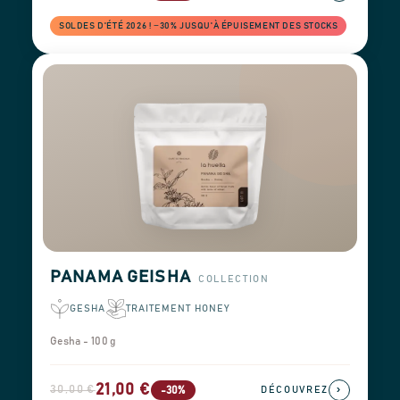
SOLDES D'ÉTÉ 2026 ! −30% JUSQU'À ÉPUISEMENT DES STOCKS
PANAMA GEISHA
COLLECTION
GESHA
TRAITEMENT HONEY
Gesha - 100 g
21,00 €
30,00 €
›
-30%
DÉCOUVREZ