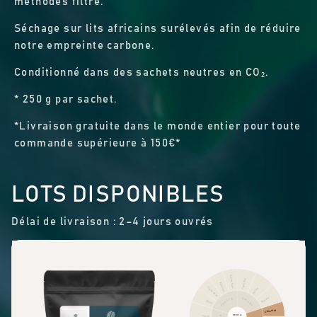
méthodes filtre.
Séchage sur lits africains surélevés afin de réduire
notre empreinte carbone.
Conditionné dans des sachets neutres en CO₂.
* 250 g par sachet.
*Livraison gratuite dans le monde entier pour toute
commande supérieure à 150€*
LOTS DISPONIBLES
Délai de livraison : 2–4 jours ouvrés
Autres fruits
Cannelle
Agrumes
Fruits secs
Poivre
Piquant
FRUITÉ
ÉPICES
Baies
Chocolat
PROFIL
Floral