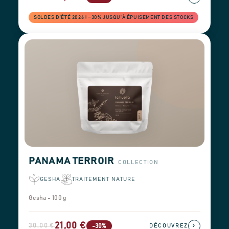
SOLDES D'ÉTÉ 2026 ! −30% JUSQU'À ÉPUISEMENT DES STOCKS
PANAMA TERROIR
COLLECTION
GESHA
TRAITEMENT NATURE
Gesha - 100 g
21,00 €
30,00 €
›
-30%
DÉCOUVREZ