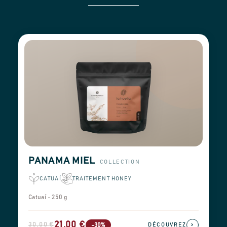
PANAMA MIEL
COLLECTION
CATUAÍ
TRAITEMENT HONEY
Catuaí - 250 g
21,00 €
30,00 €
›
-30%
DÉCOUVREZ