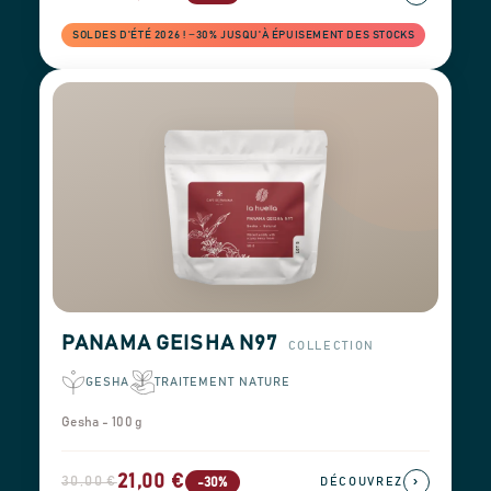
SOLDES D'ÉTÉ 2026 ! −30% JUSQU'À ÉPUISEMENT DES STOCKS
PANAMA GEISHA N97
COLLECTION
GESHA
TRAITEMENT NATURE
Gesha - 100 g
21,00 €
30,00 €
›
-30%
DÉCOUVREZ