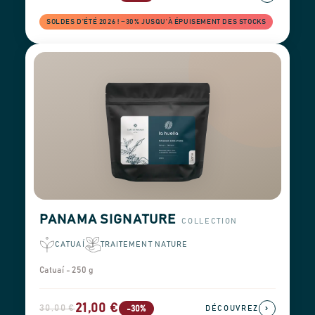
SOLDES D'ÉTÉ 2026 ! −30% JUSQU'À ÉPUISEMENT DES STOCKS
PANAMA SIGNATURE
COLLECTION
CATUAÍ
TRAITEMENT NATURE
Catuaí - 250 g
21,00 €
30,00 €
›
-30%
DÉCOUVREZ