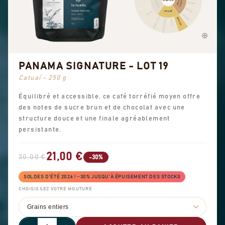
FLORAL
AROMATIQUE
CACAO
NOIX
Noisette
Amande
SUCRÉ
Thé noir
Cacahuète
Arômes sucrés
Sucre roux
Douceur générale
Vanille
PANAMA SIGNATURE - LOT 19
Catuaí - 250 g
Équilibré et accessible, ce café torréfié moyen offre
des notes de sucre brun et de chocolat avec une
structure douce et une finale agréablement
persistante.
21,00 €
30,00 €
-30%
SOLDES D'ÉTÉ 2026 ! −30% JUSQU'À ÉPUISEMENT DES STOCKS
CHOISISSEZ VOTRE MOUTURE