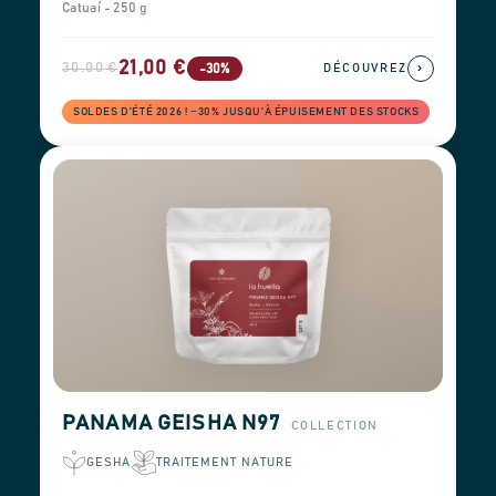
Catuaí - 250 g
21,00 €
30,00 €
›
-30%
DÉCOUVREZ
SOLDES D'ÉTÉ 2026 ! −30% JUSQU'À ÉPUISEMENT DES STOCKS
PANAMA GEISHA N97
COLLECTION
GESHA
TRAITEMENT NATURE