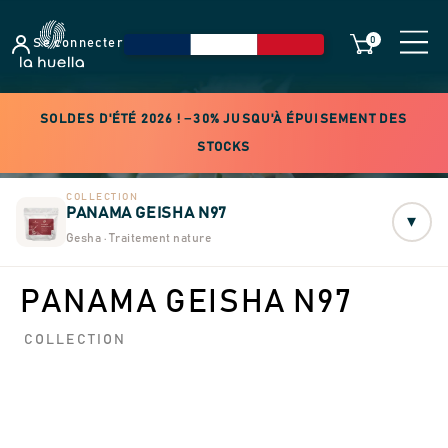
0
Se connecter
SOLDES D'ÉTÉ 2026 ! −30% JUSQU'À ÉPUISEMENT DES
STOCKS
COLLECTION
PANAMA GEISHA N97
▾
Gesha · Traitement nature
PANAMA GEISHA N97
COLLECTION