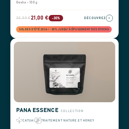
Gesha - 100 g
21,00 €
30,00 €
›
-30%
DÉCOUVREZ
SOLDES D'ÉTÉ 2026 ! −30% JUSQU'À ÉPUISEMENT DES STOCKS
PANA ESSENCE
COLLECTION
CATUAÍ
TRAITEMENT NATURE ET HONEY