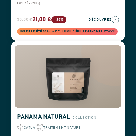
Catuaí - 250 g
21,00 €
30,00 €
›
-30%
DÉCOUVREZ
SOLDES D'ÉTÉ 2026 ! −30% JUSQU'À ÉPUISEMENT DES STOCKS
PANAMA NATURAL
COLLECTION
CATUAÍ
TRAITEMENT NATURE