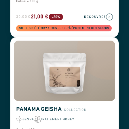
Catuaí - 250 g
21,00 €
30,00 €
›
-30%
DÉCOUVREZ
SOLDES D'ÉTÉ 2026 ! −30% JUSQU'À ÉPUISEMENT DES STOCKS
PANAMA GEISHA
COLLECTION
GESHA
TRAITEMENT HONEY