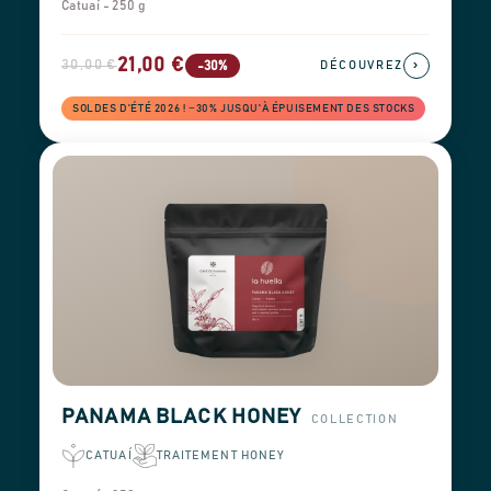
Catuaí - 250 g
21,00 €
30,00 €
›
-30%
DÉCOUVREZ
SOLDES D'ÉTÉ 2026 ! −30% JUSQU'À ÉPUISEMENT DES STOCKS
PANAMA BLACK HONEY
COLLECTION
CATUAÍ
TRAITEMENT HONEY