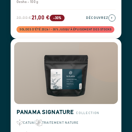
Gesha - 100 g
21,00 €
30,00 €
›
-30%
DÉCOUVREZ
SOLDES D'ÉTÉ 2026 ! −30% JUSQU'À ÉPUISEMENT DES STOCKS
PANAMA SIGNATURE
COLLECTION
CATUAÍ
TRAITEMENT NATURE