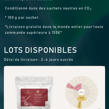
Conditionné dans des sachets neutres en CO₂.
* 100 g par sachet.
*Livraison gratuite dans le monde entier pour toute
commande supérieure à 150€*
LOTS DISPONIBLES
Délai de livraison : 2–4 jours ouvrés
Autres fruits
Cannelle
Agrumes
Fruits secs
Poivre
Piquant
FRUITÉ
ÉPICES
Baies
Chocolat
PROFIL
Floral
FLORAL
AROMATIQUE
CACAO
NOIX
Noisette
Amande
SUCRÉ
Thé noir
Cacahuète
Arômes sucrés
Sucre roux
Douceur générale
Vanille