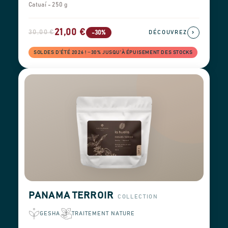
Catuaí - 250 g
21,00 €
30,00 €
›
-30%
DÉCOUVREZ
SOLDES D'ÉTÉ 2026 ! −30% JUSQU'À ÉPUISEMENT DES STOCKS
PANAMA TERROIR
COLLECTION
GESHA
TRAITEMENT NATURE