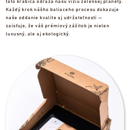
táto krabica odráža našu víziu zelenšej planéty.
Každý krok nášho baliaceho procesu dokazuje
naše oddanie kvalite aj udržateľnosti —
zaisťuje, že váš prémiový zážitok je nielen
luxusný, ale aj ekologický.