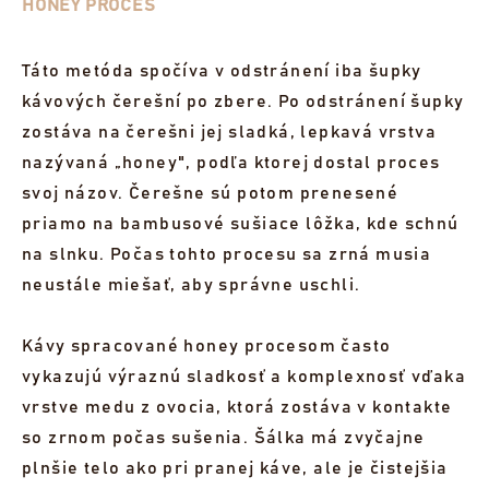
HONEY PROCES
Táto metóda spočíva v odstránení iba šupky
kávových čerešní po zbere. Po odstránení šupky
zostáva na čerešni jej sladká, lepkavá vrstva
nazývaná „honey", podľa ktorej dostal proces
svoj názov. Čerešne sú potom prenesené
priamo na bambusové sušiace lôžka, kde schnú
na slnku. Počas tohto procesu sa zrná musia
neustále miešať, aby správne uschli.
Kávy spracované honey procesom často
vykazujú výraznú sladkosť a komplexnosť vďaka
vrstve medu z ovocia, ktorá zostáva v kontakte
so zrnom počas sušenia. Šálka má zvyčajne
plnšie telo ako pri pranej káve, ale je čistejšia