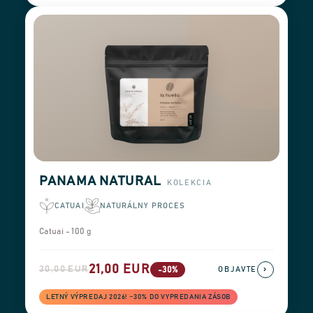
PANAMA NATURAL
KOLEKCIA
CATUAI
NATURÁLNY PROCES
Catuai - 100 g
21,00 EUR
30,00 EUR
›
-30%
OBJAVTE
LETNÝ VÝPREDAJ 2026! −30% DO VYPREDANIA ZÁSOB