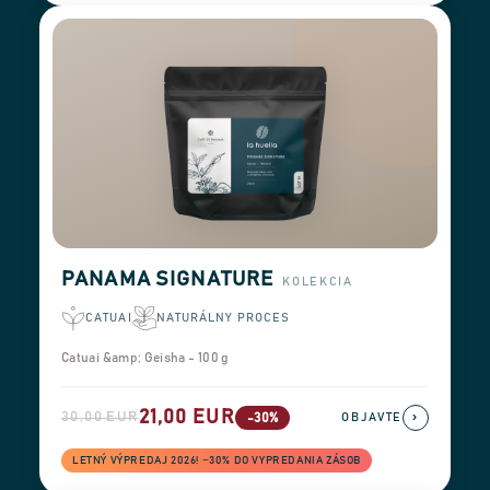
PANAMA SIGNATURE
KOLEKCIA
CATUAI
NATURÁLNY PROCES
Catuai &amp; Geisha - 100 g
21,00 EUR
30,00 EUR
›
-30%
OBJAVTE
LETNÝ VÝPREDAJ 2026! −30% DO VYPREDANIA ZÁSOB