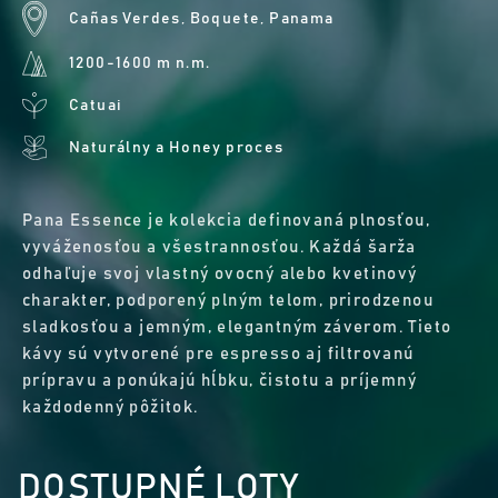
Cañas Verdes, Boquete, Panama
1200-1600 m n.m.
Catuai
Naturálny a Honey proces
Pana Essence je kolekcia definovaná plnosťou,
vyváženosťou a všestrannosťou. Každá šarža
odhaľuje svoj vlastný ovocný alebo kvetinový
charakter, podporený plným telom, prirodzenou
sladkosťou a jemným, elegantným záverom. Tieto
kávy sú vytvorené pre espresso aj filtrovanú
prípravu a ponúkajú hĺbku, čistotu a príjemný
každodenný pôžitok.
DOSTUPNÉ LOTY