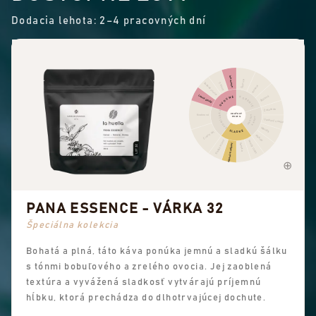
Dodacia lehota: 2–4 pracovných dní
Iné ovocie
Škorica
Citrusy
Sušené ovocie
Korenie
Lesné plody
Štipľavé
OVOCNÉ
KORENIE
Čokoláda
KVETINOVÉ
CHUŤOVÝ
ORECHY
Kvetinové
PROFIL
KAKAO
Lieskový oriešok
Mandľa
SLADKÉ
Čierny čaj
Arašidy
Sladké arómy
Hnedý cukor
Celková sladkosť
Vanilka
PANA ESSENCE - VÁRKA 32
Špeciálna kolekcia
Bohatá a plná, táto káva ponúka jemnú a sladkú šálku
s tónmi bobuľového a zrelého ovocia. Jej zaoblená
textúra a vyvážená sladkosť vytvárajú príjemnú
hĺbku, ktorá prechádza do dlhotrvajúcej dochute.