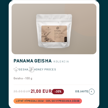
PANAMA GEISHA
KOLEKCIA
GESHA
HONEY PROCES
Geisha - 100 g
21,00 EUR
30,00 EUR
›
-30%
OBJAVTE
LETNÝ VÝPREDAJ 2026! −30% DO VYPREDANIA ZÁSOB