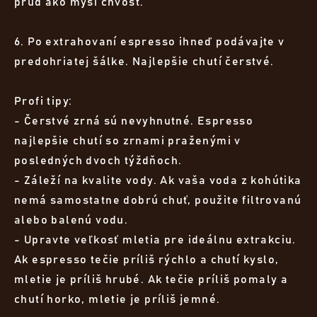
prúd ako myší chvost.
6. Po extrahovaní espresso ihneď podávajte v
predohriatej šálke. Najlepšie chutí čerstvé.
Profi tipy:
- Čerstvé zrná sú nevyhnutné. Espresso
najlepšie chutí so zrnami praženými v
posledných dvoch týždňoch.
- Záleží na kvalite vody. Ak vaša voda z kohútika
nemá samostatne dobrú chuť, použite filtrovanú
alebo balenú vodu.
- Upravte veľkosť mletia pre ideálnu extrakciu.
Ak espresso tečie príliš rýchlo a chutí kyslo,
mletie je príliš hrubé. Ak tečie príliš pomaly a
chutí horko, mletie je príliš jemné.