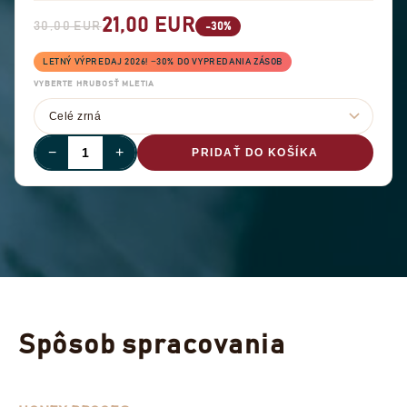
21,00 EUR
30,00 EUR
-30%
LETNÝ VÝPREDAJ 2026! −30% DO VYPREDANIA ZÁSOB
VYBERTE HRUBOSŤ MLETIA
−
+
PRIDAŤ DO KOŠÍKA
Spôsob spracovania