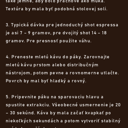
také jemné, aby bolo prachové ako múka.
Textúra by mala byť podobná stolovej soli.
3. Typická dávka pre jednoduchý shot espressa
je asi 7 – 9 gramov, pre dvojitý shot 14 – 18
gramov. Pre presnosť použite váhu.
4. Preneste mletú kávu do páky. Zarovnajte
mletú kávu prstom alebo distribučným
nástrojom, potom pevne a rovnomerne utlačte.
Povrch by mal byť hladký a rovný.
5. Pripevnite páku na sparovaciu hlavu a
spustite extrakciu. Všeobecné usmernenie je 20
– 30 sekúnd. Káva by mala začať kvapkať po
niekoľkých sekundách a potom vytvoriť stabilný