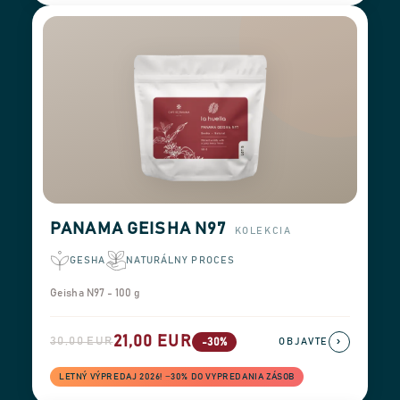
PANAMA GEISHA N97
KOLEKCIA
GESHA
NATURÁLNY PROCES
Geisha N97 - 100 g
21,00 EUR
30,00 EUR
›
-30%
OBJAVTE
LETNÝ VÝPREDAJ 2026! −30% DO VYPREDANIA ZÁSOB