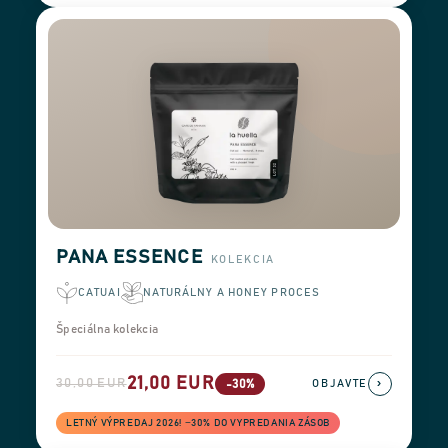
PANA ESSENCE
KOLEKCIA
CATUAI
NATURÁLNY A HONEY PROCES
Špeciálna kolekcia
21,00 EUR
30,00 EUR
›
-30%
OBJAVTE
LETNÝ VÝPREDAJ 2026! −30% DO VYPREDANIA ZÁSOB