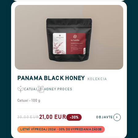
PANAMA BLACK HONEY
KOLEKCIA
CATUAI
HONEY PROCES
Catuai - 100 g
21,00 EUR
30,00 EUR
›
-30%
OBJAVTE
LETNÝ VÝPREDAJ 2026! −30% DO VYPREDANIA ZÁSOB