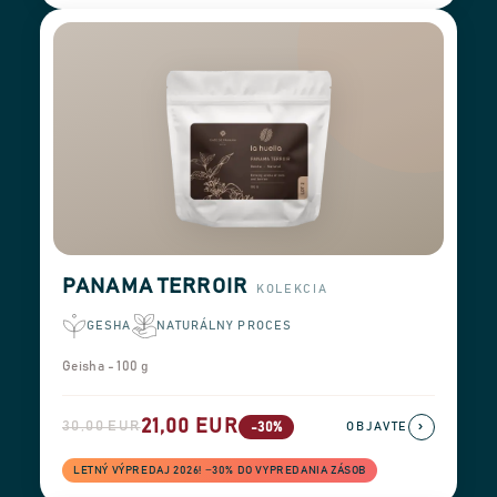
PANAMA TERROIR
KOLEKCIA
GESHA
NATURÁLNY PROCES
Geisha - 100 g
21,00 EUR
30,00 EUR
›
-30%
OBJAVTE
LETNÝ VÝPREDAJ 2026! −30% DO VYPREDANIA ZÁSOB