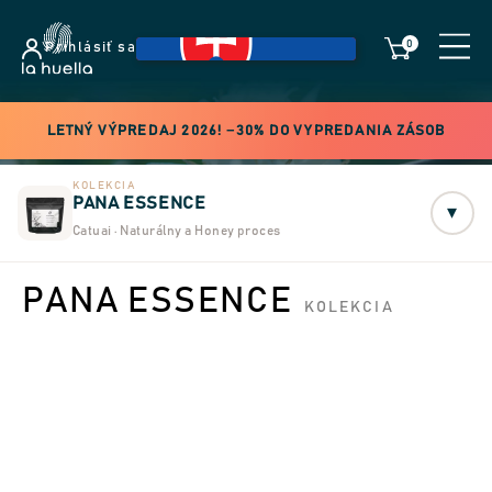
0
Prihlásiť sa
LETNÝ VÝPREDAJ 2026! −30% DO VYPREDANIA ZÁSOB
KOLEKCIA
PANA ESSENCE
▾
Catuai · Naturálny a Honey proces
PANA ESSENCE
KOLEKCIA