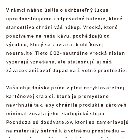
V rámci nášho úsilia o udržateľný luxus
uprednostňujeme zodpovedné balenie, ktoré
starostlivo chráni váš nákup. Vrecká, ktoré
používame na našu kávu, pochádzajú od
výrobcu, ktorý sa zaviazal k uhlíkovej
neutralite. Tieto CO2-neutrálne vrecká nielen
vyzerajú vznešene, ale stelesňujú aj náš
záväzok znižovať dopad na životné prostredie.
Vaša objednávka príde v plne recyklovateľnej
kartónovej krabici, ktorá je premyslene
navrhnutá tak, aby chránila produkt a zároveň
minimalizovala jeho ekologickú stopu.
Pochádza od dodávateľov, ktorí sa zameriavajú
na materiály šetrné k životnému prostrediu —