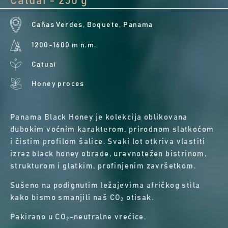
Catuai - 250 g
Cañas Verdes, Boquete, Panama
1200-1600 m n.m.
Catuai
Honey proces
Panama Black Honey je kolekcija oblikovana
dubokim voćnim karakterom, prirodnom slatkoćom
i čistim profilom šalice. Svaki lot otkriva vlastiti
izraz black honey obrade, uravnotežen bistrinom,
strukturom i glatkim, profinjenim završetkom.
Sušeno na podignutim ležajevima afričkog stila
kako bismo smanjili naš CO₂ otisak.
Pakirano u CO₂-neutralne vrećice.