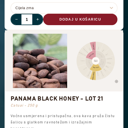
−
+
DODAJ U KOŠARICU
Ostalo voće
Cimet
Citrusi
Sušeno voće
Papar
Bobičasto voće
ZAČINI
VOĆNO
Oštro
Čokolada
ORAŠASTI PLODOVI
CVJETNO
PROFIL
Cvjetno
OKUSA
KAKAO
Lješnjak
Badem
SLATKO
Crni čaj
Kikiriki
Slatke arome
Smeđi šećer
Sveukupna slatkoća
Vanilija
PANAMA BLACK HONEY - LOT 21
Catuai - 250 g
Voćno usmjerena i pristupačna, ova kava pruža čistu
šalicu s glatkom ravnotežom i izražajnim