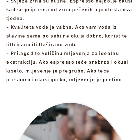
- Svježa zrna su nužna. Espresso najbolje okusi
kad se priprema od zrna pečenih u protekla dva
tjedna.
- Kvaliteta vode je važna. Ako vam voda iz
slavine sama po sebi ne okusi dobro, koristite
filtriranu ili flaširanu vodu.
- Prilagodite veličinu mljevenja za idealnu
ekstrakciju. Ako espresso teče prebrzo i okusi
kiselo, mljevenje je pregrubo. Ako teče
presporo i okusi gorko, mljevenje je prefino.