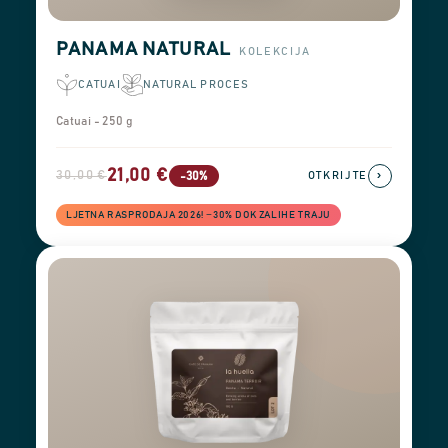
PANAMA NATURAL
KOLEKCIJA
CATUAI
NATURAL PROCES
Catuai - 250 g
21,00 €
30,00 €
›
-30%
OTKRIJTE
LJETNA RASPRODAJA 2026! −30% DOK ZALIHE TRAJU