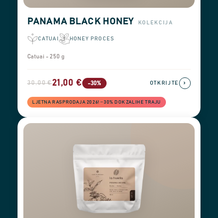
PANAMA BLACK HONEY
KOLEKCIJA
CATUAI
HONEY PROCES
Catuai - 250 g
21,00 €
30,00 €
›
-30%
OTKRIJTE
LJETNA RASPRODAJA 2026! −30% DOK ZALIHE TRAJU