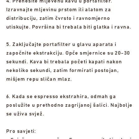
4. Prenesite mljevenu kavu u portafilter.
Izravnajte mljevinu prstom ili alatom za
distribuciju, zatim čvrsto i ravnomjerno
utiskujte. Površina bi trebala biti glatka i ravna.
5. Zaključajte portafilter u glavu aparata i
započnite ekstrakciju. Opće smjernice su 20-30
sekundi. Kava bi trebala početi kapati nakon
nekoliko sekundi, zatim formirati postojan,
mišjem repu sličan mlaz.
6. Kada se espresso ekstrahira, odmah ga
poslužite u prethodno zagrijanoj šalici. Najbolje
se uživa svjež.
Pro savjeti: