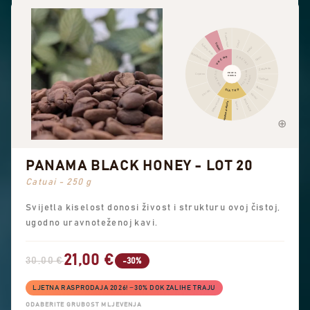
Ostalo voće
Cimet
Citrusi
Sušeno voće
Papar
Bobičasto voće
ZAČINI
VOĆNO
Oštro
Čokolada
ORAŠASTI PLODOVI
CVJETNO
PROFIL
Cvjetno
OKUSA
KAKAO
Lješnjak
Badem
SLATKO
Crni čaj
Kikiriki
Slatke arome
Smeđi šećer
Sveukupna slatkoća
Vanilija
PANAMA BLACK HONEY - LOT 20
Catuai - 250 g
Svijetla kiselost donosi živost i strukturu ovoj čistoj,
ugodno uravnoteženoj kavi.
21,00 €
30,00 €
-30%
LJETNA RASPRODAJA 2026! −30% DOK ZALIHE TRAJU
ODABERITE GRUBOST MLJEVENJA