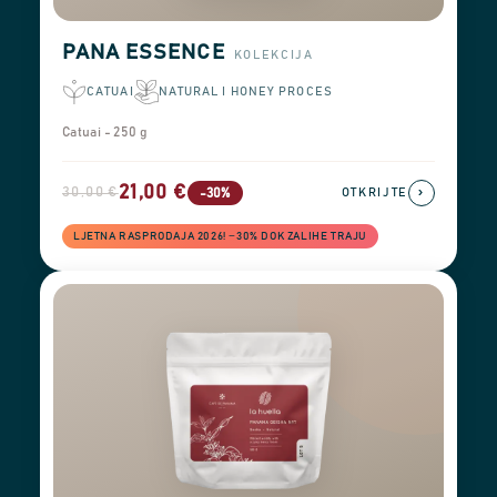
PANA ESSENCE
KOLEKCIJA
CATUAI
NATURAL I HONEY PROCES
Catuai - 250 g
21,00 €
30,00 €
›
-30%
OTKRIJTE
LJETNA RASPRODAJA 2026! −30% DOK ZALIHE TRAJU