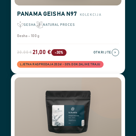
PANAMA GEISHA N97
KOLEKCIJA
GESHA
NATURAL PROCES
Gesha - 100 g
21,00 €
30,00 €
›
-30%
OTKRIJTE
LJETNA RASPRODAJA 2026! −30% DOK ZALIHE TRAJU