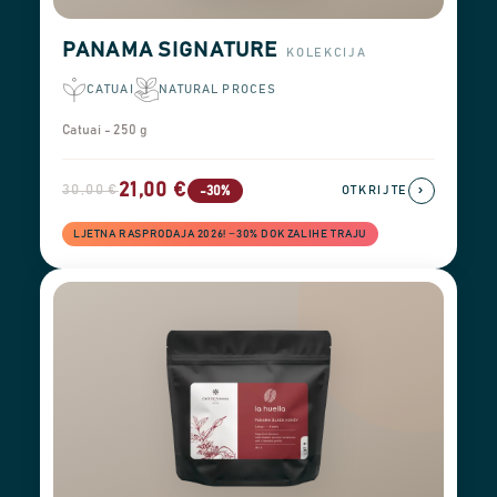
PANAMA SIGNATURE
KOLEKCIJA
CATUAI
NATURAL PROCES
Catuai - 250 g
21,00 €
30,00 €
›
-30%
OTKRIJTE
LJETNA RASPRODAJA 2026! −30% DOK ZALIHE TRAJU