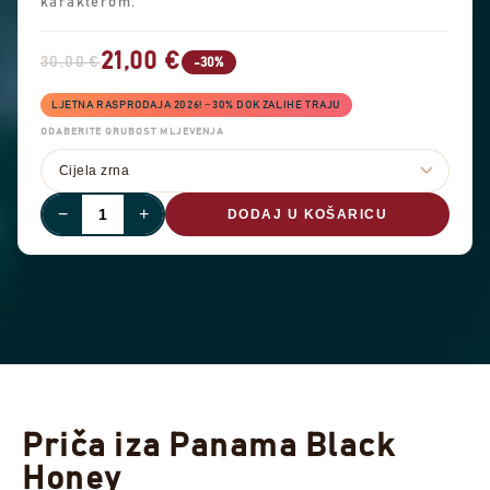
karakterom.
21,00 €
30,00 €
-30%
LJETNA RASPRODAJA 2026! −30% DOK ZALIHE TRAJU
ODABERITE GRUBOST MLJEVENJA
−
+
DODAJ U KOŠARICU
Priča iza Panama Black
Honey