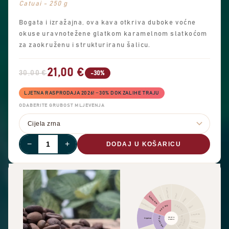
Catuai - 250 g
Bogata i izražajna, ova kava otkriva duboke voćne
okuse uravnotežene glatkom karamelnom slatkoćom
za zaokruženu i strukturiranu šalicu.
21,00 €
30,00 €
-30%
LJETNA RASPRODAJA 2026! −30% DOK ZALIHE TRAJU
ODABERITE GRUBOST MLJEVENJA
−
+
DODAJ U KOŠARICU
Ostalo voće
Cimet
Citrusi
Sušeno voće
Papar
Bobičasto voće
ZAČINI
VOĆNO
Oštro
Čokolada
ORAŠASTI PLODOVI
CVJETNO
PROFIL
Cvjetno
OKUSA
KAKAO
Lješnjak
Badem