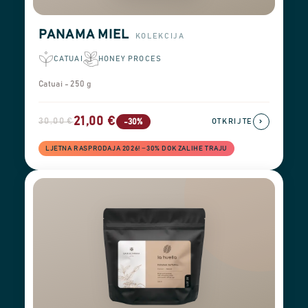
PANAMA MIEL
KOLEKCIJA
CATUAI
HONEY PROCES
Catuai - 250 g
21,00 €
30,00 €
›
-30%
OTKRIJTE
LJETNA RASPRODAJA 2026! −30% DOK ZALIHE TRAJU