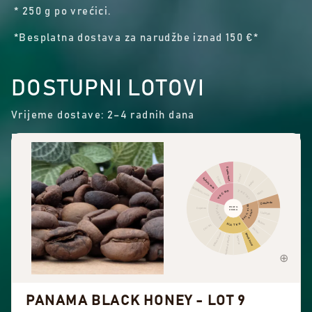
* 250 g po vrećici.
*Besplatna dostava za narudžbe iznad 150 €*
DOSTUPNI LOTOVI
Vrijeme dostave: 2–4 radnih dana
Ostalo voće
Cimet
Citrusi
Sušeno voće
Papar
Bobičasto voće
ZAČINI
VOĆNO
Oštro
Čokolada
ORAŠASTI PLODOVI
CVJETNO
PROFIL
Cvjetno
OKUSA
KAKAO
Lješnjak
Badem
SLATKO
Crni čaj
Kikiriki
Slatke arome
Smeđi šećer
Sveukupna slatkoća
Vanilija
PANAMA BLACK HONEY - LOT 9