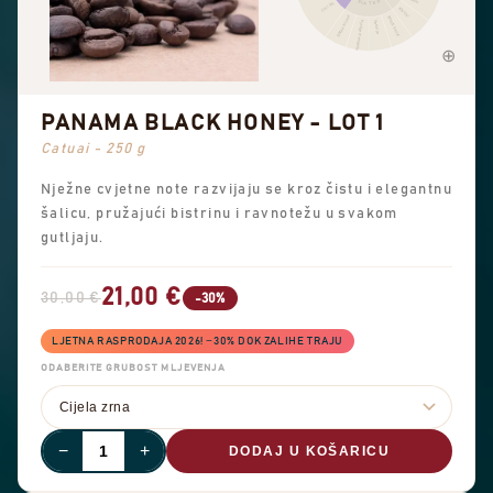
SLATKO
Crni čaj
Kikiriki
Slatke arome
Smeđi šećer
Sveukupna slatkoća
Vanilija
PANAMA BLACK HONEY - LOT 1
Catuai - 250 g
Nježne cvjetne note razvijaju se kroz čistu i elegantnu
šalicu, pružajući bistrinu i ravnotežu u svakom
gutljaju.
21,00 €
30,00 €
-30%
LJETNA RASPRODAJA 2026! −30% DOK ZALIHE TRAJU
ODABERITE GRUBOST MLJEVENJA
−
+
DODAJ U KOŠARICU