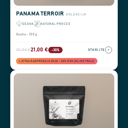
PANAMA TERROIR
KOLEKCIJA
GESHA
NATURAL PROCES
Gesha - 100 g
21,00 €
30,00 €
›
-30%
OTKRIJTE
LJETNA RASPRODAJA 2026! −30% DOK ZALIHE TRAJU