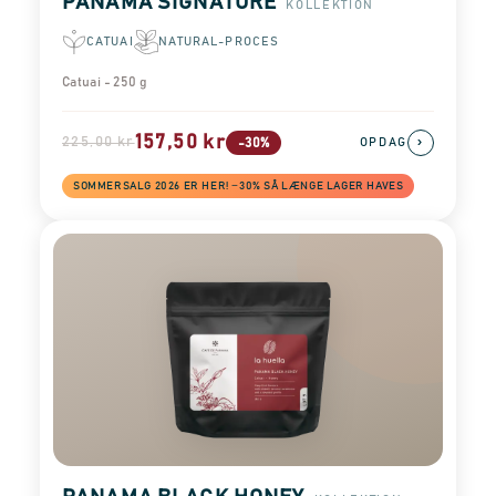
PANAMA SIGNATURE
KOLLEKTION
CATUAI
NATURAL-PROCES
Catuai - 250 g
157,50 kr
225,00 kr
›
-30%
OPDAG
SOMMERSALG 2026 ER HER! −30% SÅ LÆNGE LAGER HAVES