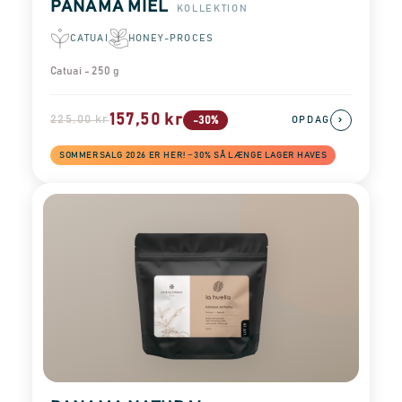
PANAMA MIEL
KOLLEKTION
CATUAI
HONEY-PROCES
Catuai - 250 g
157,50 kr
225,00 kr
›
-30%
OPDAG
SOMMERSALG 2026 ER HER! −30% SÅ LÆNGE LAGER HAVES