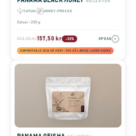
PANAMA BLACK HONEY
KOLLEKTION
CATUAI
HONEY-PROCES
Catuai - 250 g
157,50 kr
225,00 kr
›
-30%
OPDAG
SOMMERSALG 2026 ER HER! −30% SÅ LÆNGE LAGER HAVES