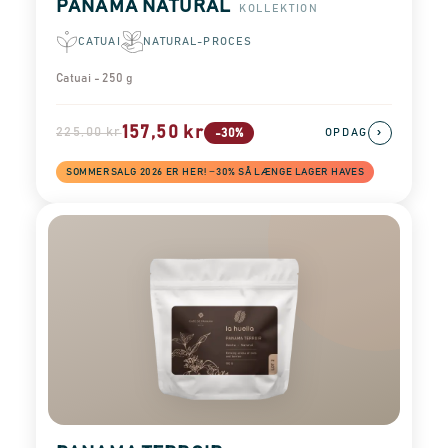
PANAMA NATURAL
KOLLEKTION
CATUAI
NATURAL-PROCES
Catuai - 250 g
157,50 kr
225,00 kr
›
-30%
OPDAG
SOMMERSALG 2026 ER HER! −30% SÅ LÆNGE LAGER HAVES