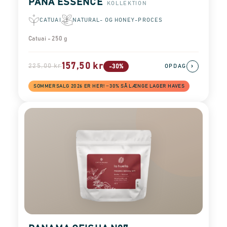
PANA ESSENCE
KOLLEKTION
CATUAI
NATURAL- OG HONEY-PROCES
Catuai - 250 g
157,50 kr
225,00 kr
›
-30%
OPDAG
SOMMERSALG 2026 ER HER! −30% SÅ LÆNGE LAGER HAVES