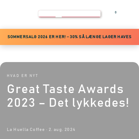
0
Log ind
SOMMERSALG 2026 ER HER! −30% SÅ LÆNGE LAGER HAVES
HVAD ER NYT
Great Taste Awards
2023 – Det lykkedes!
La Huella Coffee
·
2. aug. 2024