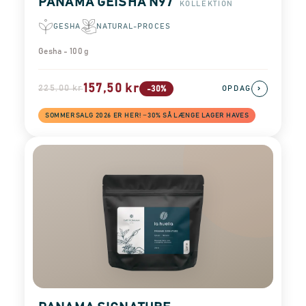
PANAMA GEISHA N97
KOLLEKTION
GESHA
NATURAL-PROCES
Gesha - 100 g
157,50 kr
225,00 kr
›
-30%
OPDAG
SOMMERSALG 2026 ER HER! −30% SÅ LÆNGE LAGER HAVES