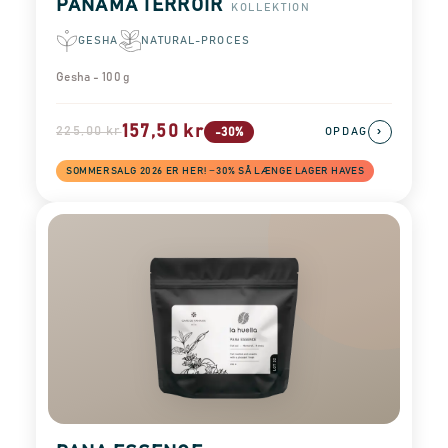
PANAMA TERROIR
KOLLEKTION
GESHA
NATURAL-PROCES
Gesha - 100 g
157,50 kr
225,00 kr
›
-30%
OPDAG
SOMMERSALG 2026 ER HER! −30% SÅ LÆNGE LAGER HAVES