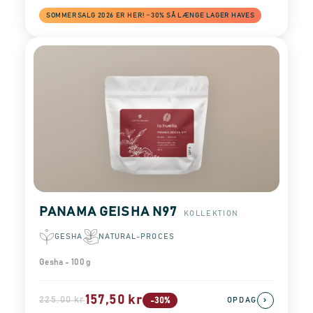
SOMMERSALG 2026 ER HER! −30% SÅ LÆNGE LAGER HAVES
PANAMA GEISHA N97
KOLLEKTION
GESHA
NATURAL-PROCES
Gesha - 100 g
157,50 kr
225,00 kr
›
-30%
OPDAG