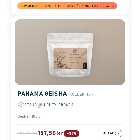
SOMMERSALG 2026 ER HER! −30% SÅ LÆNGE LAGER HAVES
PANAMA GEISHA
KOLLEKTION
GESHA
HONEY-PROCES
Gesha - 100 g
157,50 kr
225,00 kr
›
-30%
OPDAG