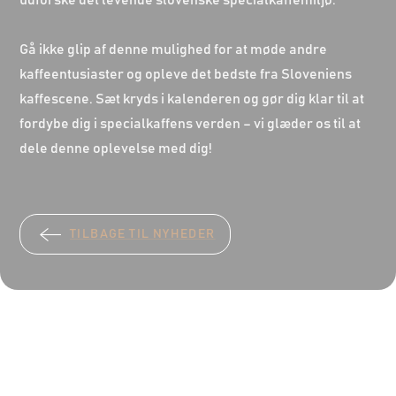
udforske det levende slovenske specialkaffemiljø.
Gå ikke glip af denne mulighed for at møde andre
kaffeentusiaster og opleve det bedste fra Sloveniens
kaffescene. Sæt kryds i kalenderen og gør dig klar til at
fordybe dig i specialkaffens verden – vi glæder os til at
dele denne oplevelse med dig!
TILBAGE TIL NYHEDER
Smag
vores kaffe