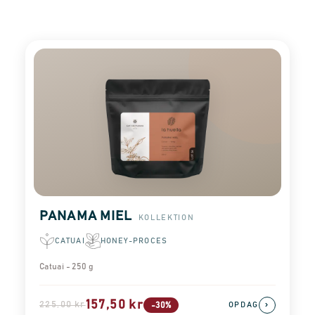
PANAMA MIEL
KOLLEKTION
CATUAI
HONEY-PROCES
Catuai - 250 g
157,50 kr
225,00 kr
›
-30%
OPDAG