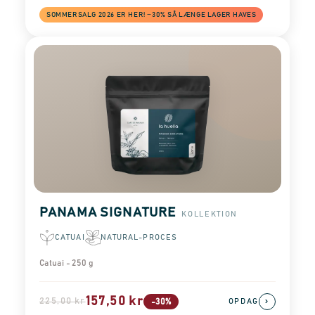
SOMMERSALG 2026 ER HER! −30% SÅ LÆNGE LAGER HAVES
PANAMA SIGNATURE
KOLLEKTION
CATUAI
NATURAL-PROCES
Catuai - 250 g
157,50 kr
225,00 kr
›
-30%
OPDAG