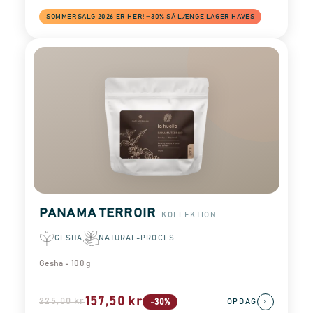
SOMMERSALG 2026 ER HER! −30% SÅ LÆNGE LAGER HAVES
PANAMA TERROIR
KOLLEKTION
GESHA
NATURAL-PROCES
Gesha - 100 g
157,50 kr
225,00 kr
›
-30%
OPDAG