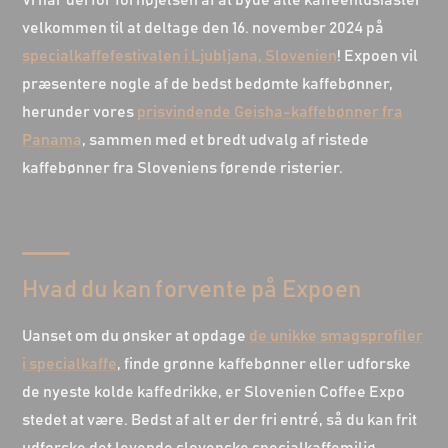
Vi har derfor fornøjelsen af at byde alle kaffeentusiaster
velkommen til at deltage den 16. november 2024 på
specialkaffefestivalen i Ljubljana, Slovenien
! Expoen vil
præsentere nogle af de bedst bedømte kaffebønner,
herunder vores
prisvindende Geisha-kaffebønner fra
Panama
, sammen med et bredt udvalg af ristede
kaffebønner fra Sloveniens førende risterier.
Hvad du kan forvente på Expoen
Uanset om du ønsker at opdage
de unikke smagsprofiler
i specialkaffe
, finde grønne kaffebønner eller udforske
de nyeste kolde kaffedrikke, er Slovenien Coffee Expo
stedet at være. Bedst af alt er der fri entré, så du kan frit