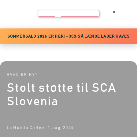
0
Log ind
SOMMERSALG 2026 ER HER! −30% SÅ LÆNGE LAGER HAVES
HVAD ER NYT
Stolt støtte til SCA
Slovenia
La Huella Coffee
·
1. aug. 2024