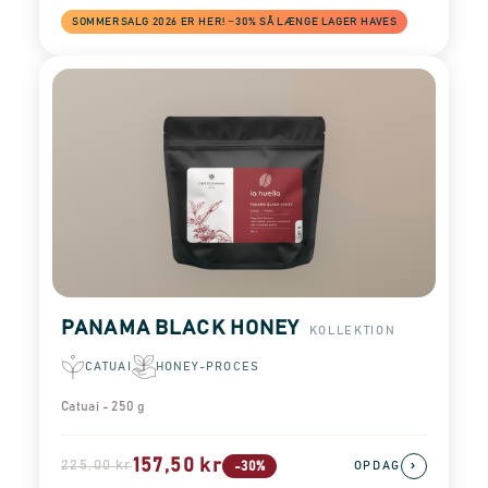
SOMMERSALG 2026 ER HER! −30% SÅ LÆNGE LAGER HAVES
PANAMA BLACK HONEY
KOLLEKTION
CATUAI
HONEY-PROCES
Catuai - 250 g
157,50 kr
225,00 kr
›
-30%
OPDAG