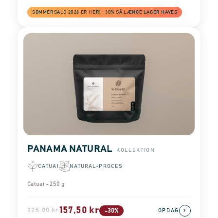
SOMMERSALG 2026 ER HER! −30% SÅ LÆNGE LAGER HAVES
PANAMA NATURAL
KOLLEKTION
CATUAI
NATURAL-PROCES
Catuai - 250 g
157,50 kr
225,00 kr
›
-30%
OPDAG