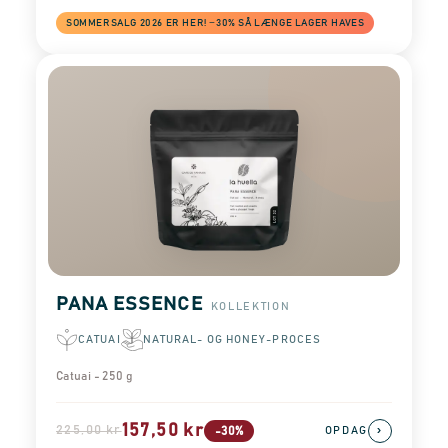
SOMMERSALG 2026 ER HER! −30% SÅ LÆNGE LAGER HAVES
PANA ESSENCE
KOLLEKTION
CATUAI
NATURAL- OG HONEY-PROCES
Catuai - 250 g
157,50 kr
225,00 kr
›
-30%
OPDAG