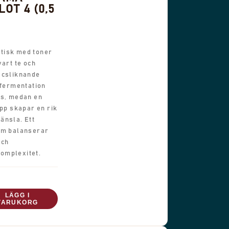
OT 4 (0,5
tisk med toner
vart te och
acsliknande
 fermentation
ns, medan en
opp skapar en rik
änsla. Ett
om balanserar
och
omplexitet.
LÄGG I
VARUKORG