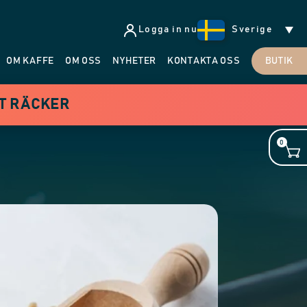
Logga in nu
Sverige
OM KAFFE
OM OSS
NYHETER
KONTAKTA OSS
BUTIK
ET RÄCKER
0