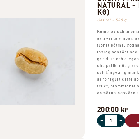
NATURAL - L
KG)
Catuaí - 500 g
Komplex och aroma
av svarta vinbär, s
floral sötma. Cogn
inslag och förfinad
ger djup och elega
sirapslik, nötig kr
och långvarig munk
särpräglat kaffe s
frukt, blommighet 
anmärkningsvärd k
200:00 kr
−
+