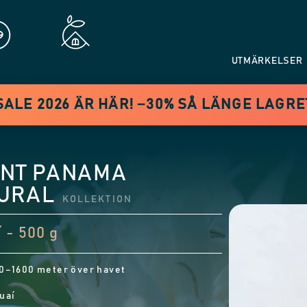
UTMÄRKELSER
LE 2026 ÄR HÄR! −30% SÅ LÄNGE LAGR
NT PANAMA
URAL
KOLLEKTION
 - 500 g
0–1600 meter över havet
uaí