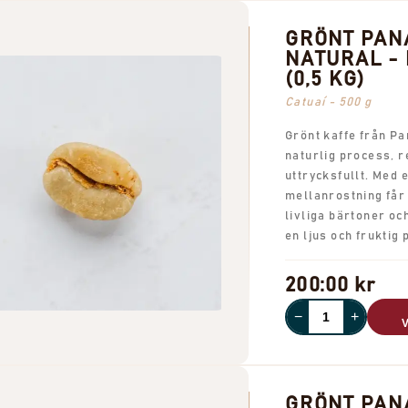
GRÖNT PA
NATURAL - 
(0,5 KG)
Catuaí - 500 g
Grönt kaffe från 
naturlig process, r
uttrycksfullt. Med e
mellanrostning får
livliga bärtoner oc
en ljus och fruktig p
200:00 kr
−
+
GRÖNT PA