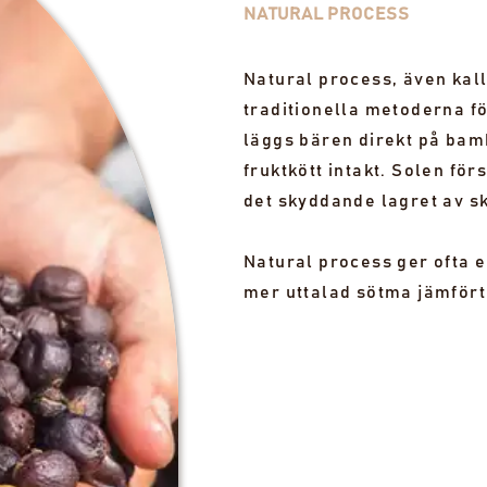
NATURAL PROCESS
SA 2 SLUTSÅLDA PARTIER
Natural process, även kall
traditionella metoderna fö
läggs bären direkt på bam
fruktkött intakt. Solen fö
det skyddande lagret av sk
Natural process ger ofta e
mer uttalad sötma jämfört 