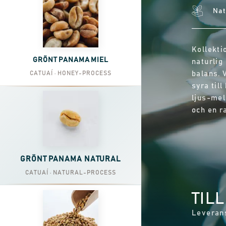
Nat
Kollekti
GRÖNT PANAMA MIEL
naturlig 
CATUAÍ · HONEY-PROCESS
balans. V
syra til
ljus-mel
och en r
GRÖNT PANAMA NATURAL
CATUAÍ · NATURAL-PROCESS
TIL
Leverans