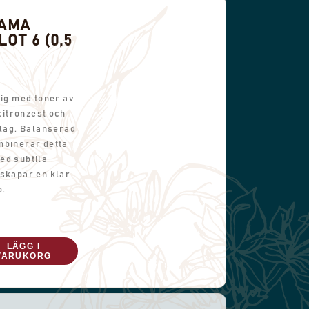
NAMA
OT 6 (0,5
lig med toner av
 citronzest och
slag. Balanserad
mbinerar detta
ed subtila
 skapar en klar
p.
LÄGG I
VARUKORG