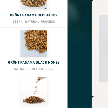
GRÖNT PANAMA GEISHA N97
GESHA · NATURAL-PROCESS
GRÖNT PANAMA BLACK HONEY
CATUAÍ · HONEY-PROCESS