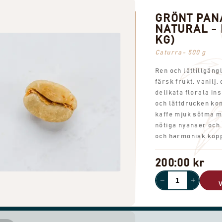
GRÖNT PA
NATURAL - L
KG)
Caturra- 500 g
Ren och lättillgäng
färsk frukt, vanilj,
delikata florala in
och lättdrucken ko
kaffe mjuk sötma m
nötiga nyanser och
och harmonisk kop
200:00 kr
−
+