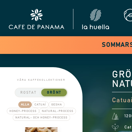
SOMMARSA
GRÖ
VÅRA KAFFEKOLLEKTIONER
NAT
ROSTAT
GRÖNT
Catuaí
ALLA
CATUAÍ
GESHA
HONEY-PROCESS
NATURAL-PROCESS
120
NATURAL- OCH HONEY-PROCESS
Cat