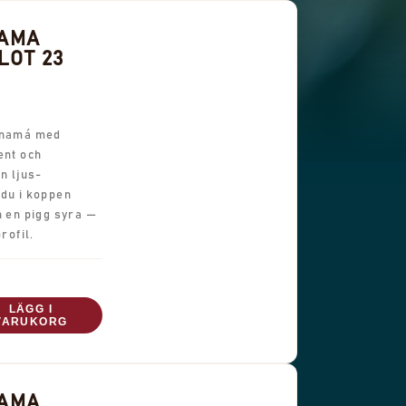
NAMA
LOT 23
Panamá med
ent och
n ljus-
 du i koppen
h en pigg syra —
rofil.
LÄGG I
VARUKORG
NAMA