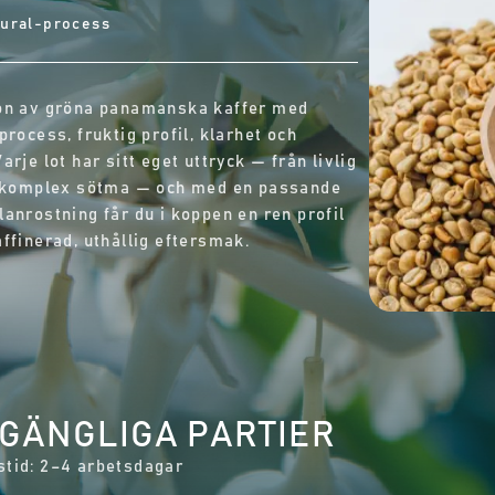
ural-process
on av gröna panamanska kaffer med
process, fruktig profil, klarhet och
arje lot har sitt eget uttryck — från livlig
l komplex sötma — och med en passande
lanrostning får du i koppen en ren profil
affinerad, uthållig eftersmak.
LGÄNGLIGA PARTIER
tid: 2–4 arbetsdagar