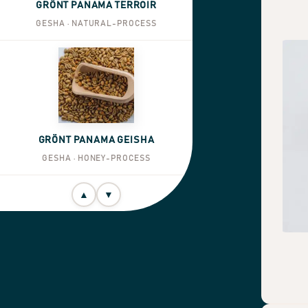
GRÖNT PANAMA TERROIR
GESHA · NATURAL-PROCESS
GRÖNT PANAMA GEISHA
GESHA · HONEY-PROCESS
▲
▼