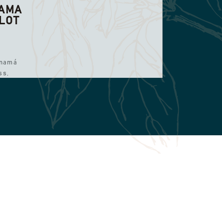
NAMA
LOT
anamá
ss,
 en
du i
toner
tur och
ig