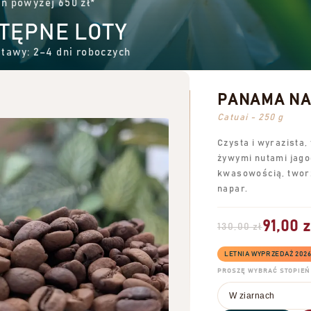
ń powyżej 650 zł*
TĘPNE LOTY
tawy: 2–4 dni roboczych
PANAMA NAT
Catuai - 250 g
Czysta i wyrazista,
żywymi nutami jago
kwasowością, twor
napar.
91,00 z
130,00 zł
LETNIA WYPRZEDAŻ 202
PROSZĘ WYBRAĆ STOPIEŃ 