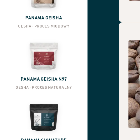
PANAMA GEISHA
GESHA · PROCES MIODOWY
PANAMA GEISHA N97
GESHA · PROCES NATURALNY