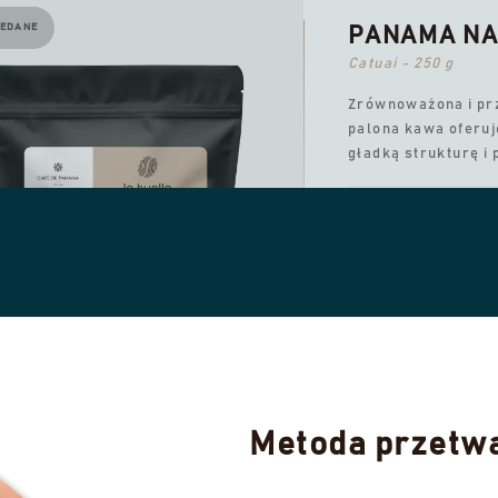
EDANE
PANAMA NAT
Catuai - 250 g
Zrównoważona i prz
palona kawa oferuj
gładką strukturę i
91,00 zł
LETNIA WYPRZEDAŻ 202
WYPRZEDANE
KAŻ 1 WYPRZEDANY LOT
Metoda przetw