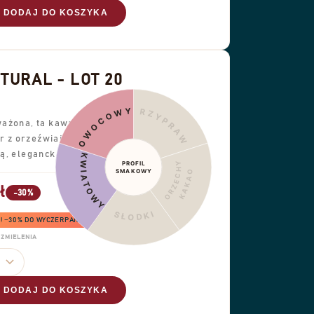
DODAJ DO KOSZYKA
URAL - LOT 20
OWOCOWY
PRZYPRAWY
ażona, ta kawa oferuje
ar z orzeźwiającą
ą, elegancką pijalnością.
KWIATOWY
PROFIL
ORZECHY
SMAKOWY
KAKAO
ł
-30%
SŁODKI
6! −30% DO WYCZERPANIA ZAPASÓW
ZMIELENIA
DODAJ DO KOSZYKA