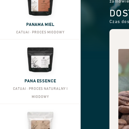
zamówie
DOS
Czas dos
PANAMA MIEL
CATUAI · PROCES MIODOWY
PANA ESSENCE
CATUAI · PROCES NATURALNY I
MIODOWY