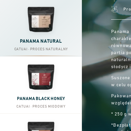
Pro
Panama 
charakte
PANAMA NATURAL
równowag
CATUAI · PROCES NATURALNY
partia p
naturaln
słodycz 
Suszone
w celu o
Pakowan
PANAMA BLACK HONEY
względem
CATUAI · PROCES MIODOWY
* 250 g 
*Bezpłat