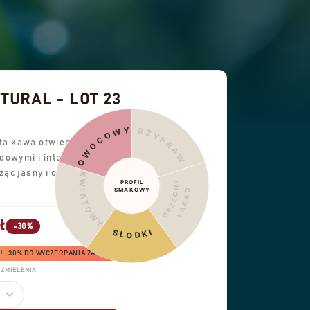
URAL - LOT 23
OWOCOWY
PRZYPRAWY
 ta kawa otwiera się
dowymi i intensywną
ząc jasny i owocowy
KWIATOWY
PROFIL
ORZECHY
SMAKOWY
KAKAO
ł
-30%
SŁODKI
6! −30% DO WYCZERPANIA ZAPASÓW
ZMIELENIA