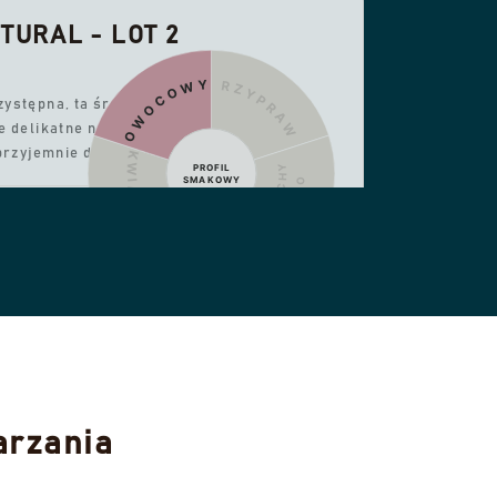
URAL - LOT 2
OWOCOWY
PRZYPRAWY
ystępna, ta średnia
e delikatne nuty owocowe,
 przyjemnie długi posmak.
KWIATOWY
PROFIL
ORZECHY
SMAKOWY
KAKAO
SŁODKI
6! −30% DO WYCZERPANIA ZAPASÓW
arzania