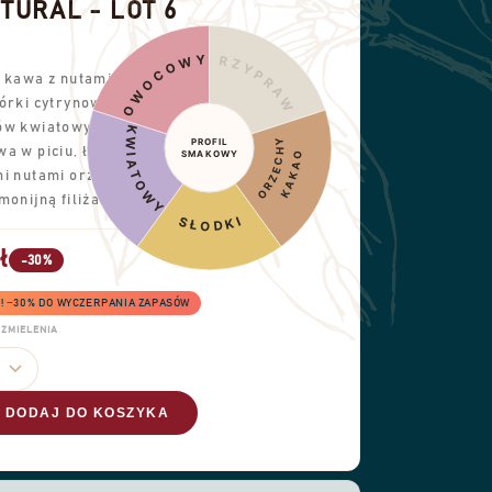
URAL - LOT 6
OWOCOWY
PRZYPRAWY
a kawa z nutami świeżych
órki cytrynowej i
ów kwiatowych.
KWIATOWY
PROFIL
ORZECHY
a w piciu, łączy łagodną
SMAKOWY
KAKAO
mi nutami orzechowymi,
monijną filiżankę.
SŁODKI
ł
-30%
6! −30% DO WYCZERPANIA ZAPASÓW
ZMIELENIA
DODAJ DO KOSZYKA