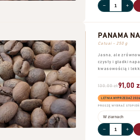
−
+
PANAMA NAT
Catuai - 250 g
Jasna, ale zrównow
czysty i gładki nap
kwasowością i lekk
91,00 z
130,00 zł
LETNIA WYPRZEDAŻ 202
PROSZĘ WYBRAĆ STOPIEŃ 
−
+