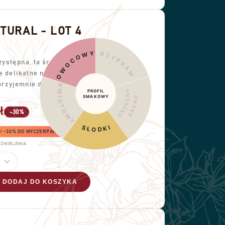
TURAL - LOT 4
OWOCOWY
PRZYPRAWY
ystępna, ta średnia
e delikatne nuty owocowe,
 przyjemnie długi posmak.
KWIATOWY
PROFIL
ORZECHY
SMAKOWY
KAKAO
ł
-30%
SŁODKI
6! −30% DO WYCZERPANIA ZAPASÓW
ZMIELENIA
DODAJ DO KOSZYKA