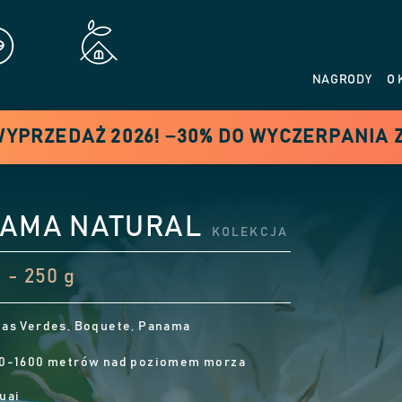
NAGRODY
O 
WYPRZEDAŻ 2026! −30% DO WYCZERPANIA
AMA NATURAL
KOLEKCJA
 - 250 g
as Verdes, Boquete, Panama
0-1600 metrów nad poziomem morza
uai