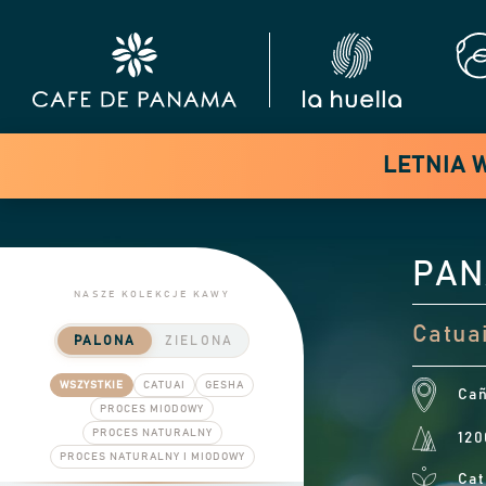
LETNIA 
PAN
NASZE KOLEKCJE KAWY
Catuai
PALONA
ZIELONA
WSZYSTKIE
CATUAI
GESHA
Cañ
PROCES MIODOWY
PROCES NATURALNY
120
PROCES NATURALNY I MIODOWY
Cat