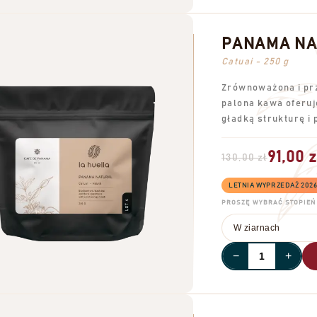
PANAMA NA
Catuai - 250 g
Zrównoważona i prz
palona kawa oferuj
gładką strukturę i
91,00 z
130,00 zł
LETNIA WYPRZEDAŻ 202
PROSZĘ WYBRAĆ STOPIEŃ 
−
+