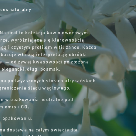
ces naturalny
Natural to kolekcja kaw o owocowym
rze, wyróżniająca się klarownością,
ą i czystym profilem w filiżance. Każda
okazuje własną interpretację obróbki
ej — od żywej kwasowości po złożoną
i elegancki, długi posmak.
 na podwyższonych stołach afrykańskich
graniczenia śladu węglowego.
e w opakowania neutralne pod
 emisji CO₂.
w opakowaniu.
na dostawa na całym świecie dla