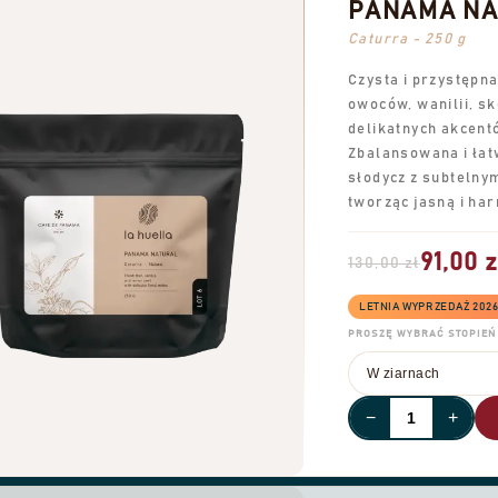
PANAMA NAT
Caturra - 250 g
Czysta i przystępn
owoców, wanilii, sk
delikatnych akcent
Zbalansowana i łatw
słodycz z subtelny
tworząc jasną i har
91,00 z
130,00 zł
LETNIA WYPRZEDAŻ 202
PROSZĘ WYBRAĆ STOPIEŃ 
−
+