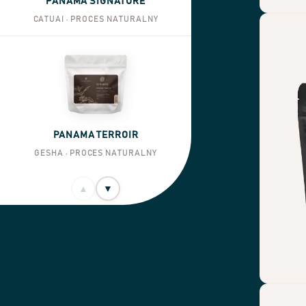
PANAMA SIGNATURE
CATUAI · PROCES NATURALNY
PANAMA TERROIR
GESHA · PROCES NATURALNY
▲
▼