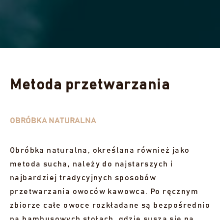
GREEN PANAMA NATURAL - LOT 2
(0,5 KG)
Catuai - 500 g
Zrównoważona i przystępna, ta średnia palona kawa
oferuje delikatne nuty owocowe, gładką strukturę i
Metoda przetwarzania
przyjemnie długi posmak.
80,00 zł
OBRÓBKA NATURALNA
WYPRZEDANE
Obróbka naturalna, określana również jako
POKAŻ 2 WYPRZEDANYCH LOTÓW
metoda sucha, należy do najstarszych i
najbardziej tradycyjnych sposobów
przetwarzania owoców kawowca. Po ręcznym
zbiorze całe owoce rozkładane są bezpośrednio
na bambusowych stołach, gdzie suszą się na