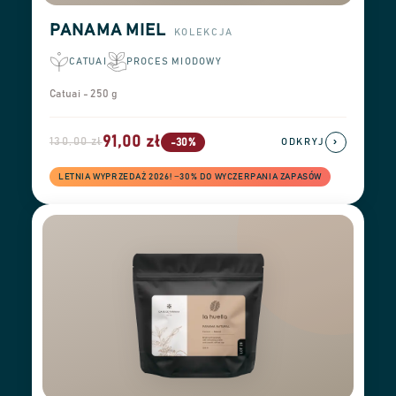
PANAMA MIEL
KOLEKCJA
CATUAI
PROCES MIODOWY
Catuai - 250 g
91,00 zł
130,00 zł
›
-30%
ODKRYJ
LETNIA WYPRZEDAŻ 2026! −30% DO WYCZERPANIA ZAPASÓW