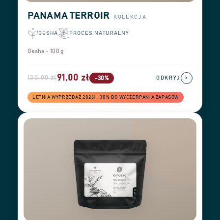
PANAMA TERROIR
KOLEKCJA
GESHA
PROCES NATURALNY
Gesha - 100 g
91,00 zł
130,00 zł
›
-30%
ODKRYJ
LETNIA WYPRZEDAŻ 2026! −30% DO WYCZERPANIA ZAPASÓW