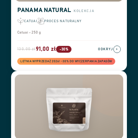
PANAMA NATURAL
KOLEKCJA
CATUAI
PROCES NATURALNY
Catuai - 250 g
91,00 zł
130,00 zł
›
-30%
ODKRYJ
LETNIA WYPRZEDAŻ 2026! −30% DO WYCZERPANIA ZAPASÓW