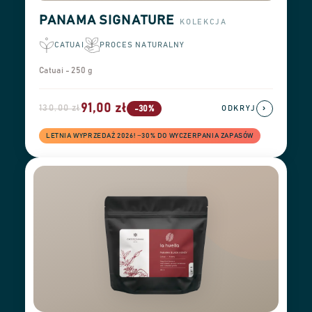
PANAMA SIGNATURE
KOLEKCJA
CATUAI
PROCES NATURALNY
Catuai - 250 g
91,00 zł
130,00 zł
›
-30%
ODKRYJ
LETNIA WYPRZEDAŻ 2026! −30% DO WYCZERPANIA ZAPASÓW