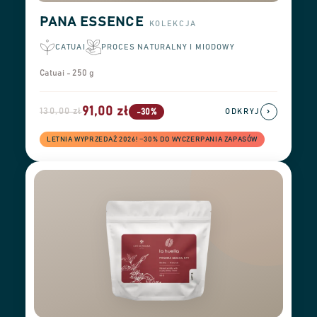
PANA ESSENCE
KOLEKCJA
CATUAI
PROCES NATURALNY I MIODOWY
Catuai - 250 g
91,00 zł
130,00 zł
›
-30%
ODKRYJ
LETNIA WYPRZEDAŻ 2026! −30% DO WYCZERPANIA ZAPASÓW