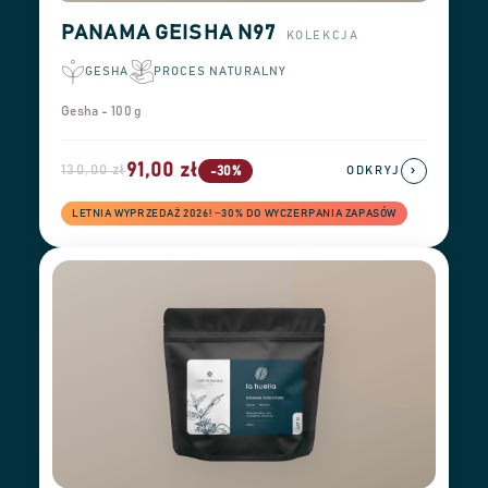
PANAMA GEISHA N97
KOLEKCJA
GESHA
PROCES NATURALNY
Gesha - 100 g
91,00 zł
130,00 zł
›
-30%
ODKRYJ
LETNIA WYPRZEDAŻ 2026! −30% DO WYCZERPANIA ZAPASÓW