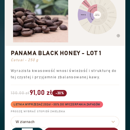
Inne owoce
Cynamon
Suszone owoce
Cytrusy
Pieprz
Owoce jagodowe
OWOCOWY
PRZYPRAWY
Ostry
Czekolada
KWIATOWY
PROFIL
ORZECHY
Kwiatowy
SMAKOWY
KAKAO
Orzech laskowy
Migdał
SŁODKI
Czarna herbata
Orzeszki ziemne
Słodkie aromaty
Cukier trzcinowy
Ogólna słodycz
Wanilia
PANAMA BLACK HONEY - LOT 1
Catuai - 250 g
Wyrazista kwasowość wnosi świeżość i strukturę do
tej czystej i przyjemnie zbalansowanej kawy.
91,00 zł
130,00 zł
-30%
LETNIA WYPRZEDAŻ 2026! −30% DO WYCZERPANIA ZAPASÓW
PROSZĘ WYBRAĆ STOPIEŃ ZMIELENIA