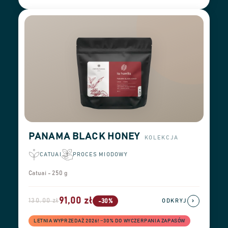
PANAMA BLACK HONEY
KOLEKCJA
CATUAI
PROCES MIODOWY
Catuai - 250 g
91,00 zł
130,00 zł
›
-30%
ODKRYJ
LETNIA WYPRZEDAŻ 2026! −30% DO WYCZERPANIA ZAPASÓW