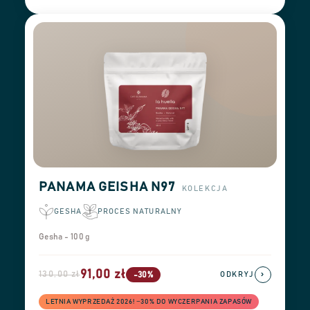
PANAMA GEISHA N97
KOLEKCJA
GESHA
PROCES NATURALNY
Gesha - 100 g
91,00 zł
130,00 zł
›
-30%
ODKRYJ
LETNIA WYPRZEDAŻ 2026! −30% DO WYCZERPANIA ZAPASÓW