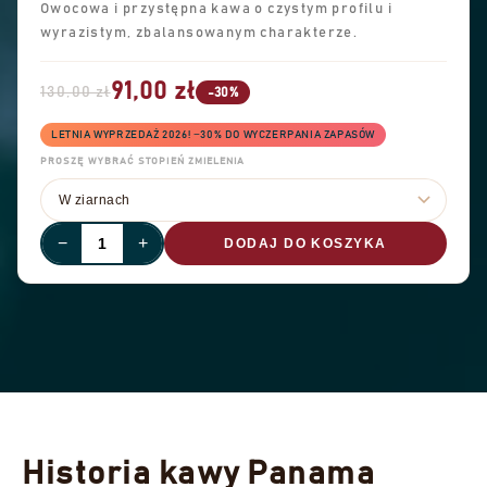
Owocowa i przystępna kawa o czystym profilu i
wyrazistym, zbalansowanym charakterze.
91,00 zł
130,00 zł
-30%
LETNIA WYPRZEDAŻ 2026! −30% DO WYCZERPANIA ZAPASÓW
PROSZĘ WYBRAĆ STOPIEŃ ZMIELENIA
−
+
DODAJ DO KOSZYKA
Historia kawy Panama