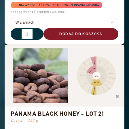
LETNIA WYPRZEDAŻ 2026! −30% DO WYCZERPANIA ZAPASÓW
PROSZĘ WYBRAĆ STOPIEŃ ZMIELENIA
−
+
DODAJ DO KOSZYKA
Inne owoce
Cynamon
Suszone owoce
Cytrusy
Pieprz
Owoce jagodowe
OWOCOWY
PRZYPRAWY
Ostry
Czekolada
KWIATOWY
PROFIL
ORZECHY
Kwiatowy
SMAKOWY
KAKAO
Orzech laskowy
Migdał
SŁODKI
Czarna herbata
Orzeszki ziemne
Słodkie aromaty
Cukier trzcinowy
Ogólna słodycz
Wanilia
PANAMA BLACK HONEY - LOT 21
Catuai - 250 g