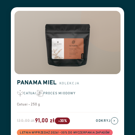
PANAMA MIEL
KOLEKCJA
CATUAI
PROCES MIODOWY
Catuai - 250 g
91,00 zł
130,00 zł
›
-30%
ODKRYJ
LETNIA WYPRZEDAŻ 2026! −30% DO WYCZERPANIA ZAPASÓW