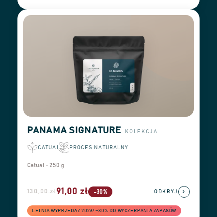
PANAMA SIGNATURE
KOLEKCJA
CATUAI
PROCES NATURALNY
Catuai - 250 g
91,00 zł
130,00 zł
›
-30%
ODKRYJ
LETNIA WYPRZEDAŻ 2026! −30% DO WYCZERPANIA ZAPASÓW