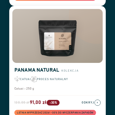
PANAMA NATURAL
KOLEKCJA
CATUAI
PROCES NATURALNY
Catuai - 250 g
91,00 zł
130,00 zł
›
-30%
ODKRYJ
LETNIA WYPRZEDAŻ 2026! −30% DO WYCZERPANIA ZAPASÓW