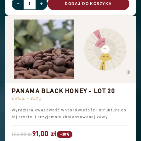
−
+
DODAJ DO KOSZYKA
Inne owoce
Cynamon
Suszone owoce
Cytrusy
Pieprz
Owoce jagodowe
OWOCOWY
PRZYPRAWY
Ostry
Czekolada
KWIATOWY
PROFIL
ORZECHY
Kwiatowy
SMAKOWY
KAKAO
Orzech laskowy
Migdał
SŁODKI
Czarna herbata
Orzeszki ziemne
Słodkie aromaty
Cukier trzcinowy
Ogólna słodycz
Wanilia
PANAMA BLACK HONEY - LOT 20
Catuai - 250 g
Wyrazista kwasowość wnosi świeżość i strukturę do
tej czystej i przyjemnie zbalansowanej kawy.
91,00 zł
130,00 zł
-30%