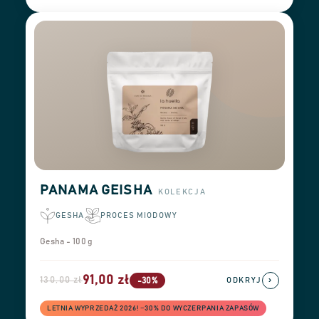
PANAMA GEISHA
KOLEKCJA
GESHA
PROCES MIODOWY
Gesha - 100 g
91,00 zł
130,00 zł
›
-30%
ODKRYJ
LETNIA WYPRZEDAŻ 2026! −30% DO WYCZERPANIA ZAPASÓW