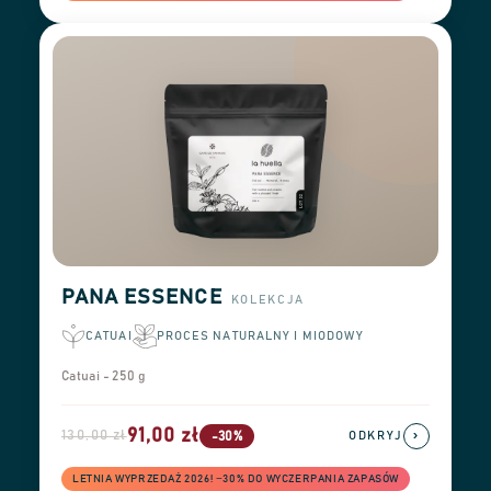
PANA ESSENCE
KOLEKCJA
CATUAI
PROCES NATURALNY I MIODOWY
Catuai - 250 g
91,00 zł
130,00 zł
›
-30%
ODKRYJ
LETNIA WYPRZEDAŻ 2026! −30% DO WYCZERPANIA ZAPASÓW