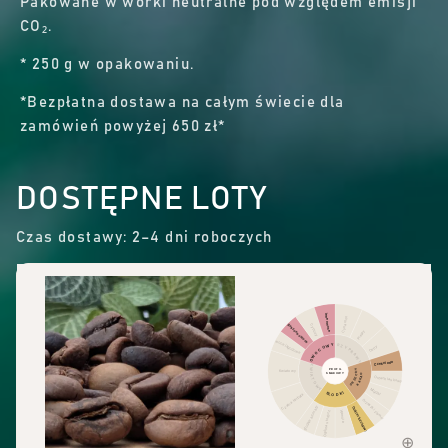
Pakowane w worki neutralne pod względem emisji
CO₂.
* 250 g w opakowaniu.
*Bezpłatna dostawa na całym świecie dla
zamówień powyżej 650 zł*
DOSTĘPNE LOTY
Czas dostawy: 2–4 dni roboczych
Inne owoce
Cynamon
Suszone owoce
Cytrusy
Pieprz
Owoce jagodowe
OWOCOWY
PRZYPRAWY
Ostry
Czekolada
KWIATOWY
PROFIL
ORZECHY
Kwiatowy
SMAKOWY
KAKAO
Orzech laskowy
Migdał
SŁODKI
Czarna herbata
Orzeszki ziemne
Słodkie aromaty
Cukier trzcinowy
Ogólna słodycz
Wanilia