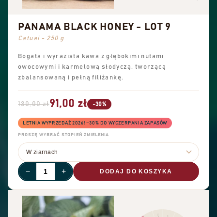
PANAMA BLACK HONEY - LOT 9
Catuai - 250 g
Bogata i wyrazista kawa z głębokimi nutami
owocowymi i karmelową słodyczą, tworzącą
zbalansowaną i pełną filiżankę.
91,00 zł
130,00 zł
-30%
LETNIA WYPRZEDAŻ 2026! −30% DO WYCZERPANIA ZAPASÓW
PROSZĘ WYBRAĆ STOPIEŃ ZMIELENIA
−
+
DODAJ DO KOSZYKA