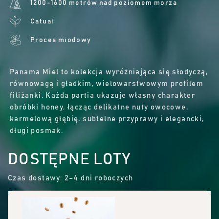
1200-1600 metrów nad poziomem morza
Catuai
Proces miodowy
Panama Miel to kolekcja wyróżniająca się słodyczą,
równowagą i gładkim, wielowarstwowym profilem
filiżanki. Każda partia ukazuje własny charakter
obróbki honey, łącząc delikatne nuty owocowe,
karmelową głębię, subtelne przyprawy i elegancki,
długi posmak.
DOSTĘPNE LOTY
Czas dostawy: 2–4 dni roboczych