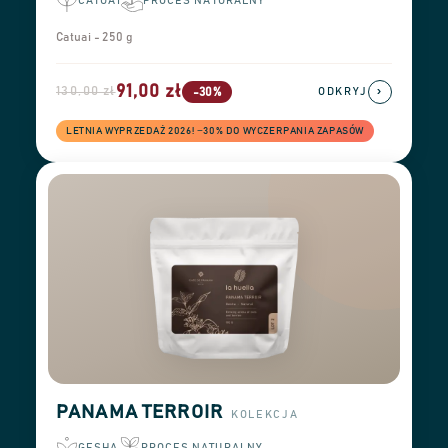
CATUAI
PROCES NATURALNY
Catuai - 250 g
91,00 zł
130,00 zł
›
-30%
ODKRYJ
LETNIA WYPRZEDAŻ 2026! −30% DO WYCZERPANIA ZAPASÓW
PANAMA TERROIR
KOLEKCJA
GESHA
PROCES NATURALNY