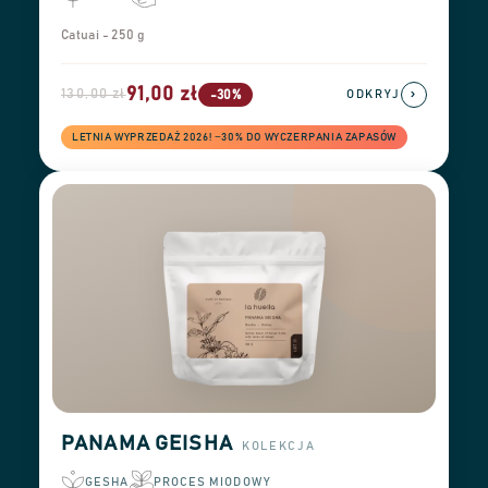
Catuai - 250 g
91,00 zł
130,00 zł
›
-30%
ODKRYJ
LETNIA WYPRZEDAŻ 2026! −30% DO WYCZERPANIA ZAPASÓW
PANAMA GEISHA
KOLEKCJA
GESHA
PROCES MIODOWY