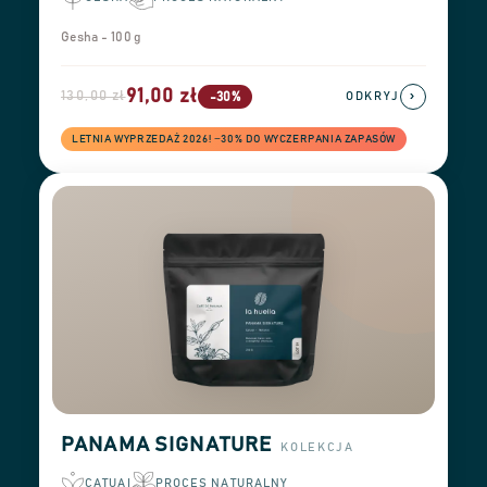
Gesha - 100 g
91,00 zł
130,00 zł
›
-30%
ODKRYJ
LETNIA WYPRZEDAŻ 2026! −30% DO WYCZERPANIA ZAPASÓW
PANAMA SIGNATURE
KOLEKCJA
CATUAI
PROCES NATURALNY