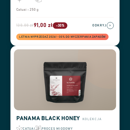
Catuai - 250 g
91,00 zł
130,00 zł
›
-30%
ODKRYJ
LETNIA WYPRZEDAŻ 2026! −30% DO WYCZERPANIA ZAPASÓW
PANAMA BLACK HONEY
KOLEKCJA
CATUAI
PROCES MIODOWY