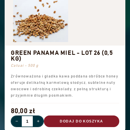
GREEN PANAMA MIEL - LOT 26 (0,5
KG)
Catuai - 500 g
Zrównoważona i gładka kawa poddana obróbce honey
oferuje delikatną karmelową słodycz, subtelne nuty
owocowe i odrobinę czekolady, z pełną strukturą i
przyjemnie długim posmakiem.
80,00 zł
−
+
DODAJ DO KOSZYKA