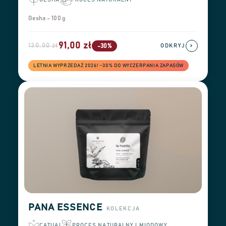
Gesha - 100 g
91,00 zł
130,00 zł
›
-30%
ODKRYJ
LETNIA WYPRZEDAŻ 2026! −30% DO WYCZERPANIA ZAPASÓW
PANA ESSENCE
KOLEKCJA
CATUAI
PROCES NATURALNY I MIODOWY