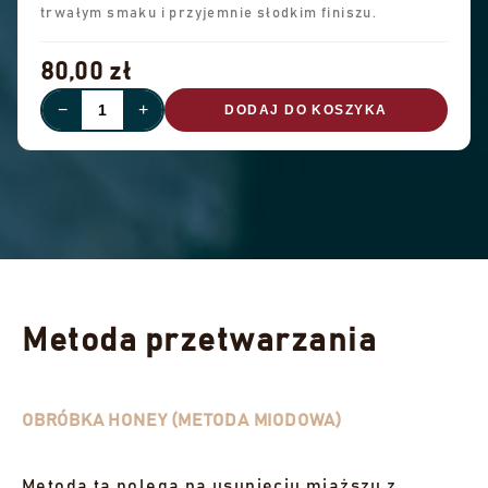
trwałym smaku i przyjemnie słodkim finiszu.
80,00 zł
−
+
DODAJ DO KOSZYKA
Metoda przetwarzania
OBRÓBKA HONEY (METODA MIODOWA)
Metoda ta polega na usunięciu miąższu z