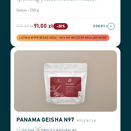
Catuai - 250 g
91,00 zł
130,00 zł
›
-30%
ODKRYJ
LETNIA WYPRZEDAŻ 2026! −30% DO WYCZERPANIA ZAPASÓW
PANAMA GEISHA N97
KOLEKCJA
GESHA
PROCES NATURALNY