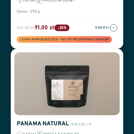
CATUAI
PROCES MIODOWY
Catuai - 250 g
91,00 zł
130,00 zł
›
-30%
ODKRYJ
LETNIA WYPRZEDAŻ 2026! −30% DO WYCZERPANIA ZAPASÓW
PANAMA NATURAL
KOLEKCJA