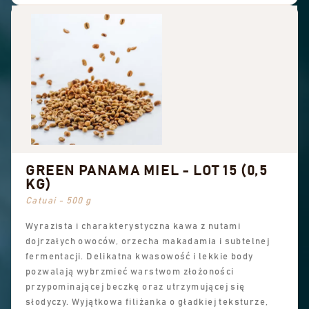
GREEN PANAMA MIEL - LOT 15 (0,5
KG)
Catuai - 500 g
Wyrazista i charakterystyczna kawa z nutami
dojrzałych owoców, orzecha makadamia i subtelnej
fermentacji. Delikatna kwasowość i lekkie body
pozwalają wybrzmieć warstwom złożoności
przypominającej beczkę oraz utrzymującej się
słodyczy. Wyjątkowa filiżanka o gładkiej teksturze,