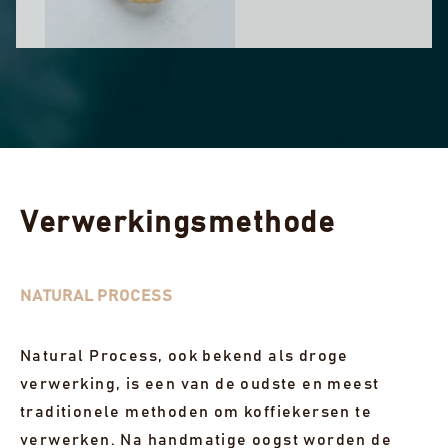
GREEN PANAMA NATURAL - LOT 2
(0,5 KG)
Catuai - 500 g
Gebalanceerd en toegankelijk biedt deze medium
roast zachte fruittonen met een soepele structuur en
Verwerkingsmethode
een aangenaam lange nasmaak.
€ 18,00
NATURAL PROCESS
UITVERKOCHT
Natural Process, ook bekend als droge
2 UITVERKOCHTE LOTS WEERGEVEN
verwerking, is een van de oudste en meest
traditionele methoden om koffiekersen te
verwerken. Na handmatige oogst worden de