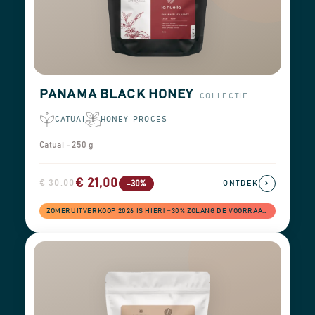
PANAMA BLACK HONEY
COLLECTIE
CATUAI
HONEY-PROCES
Catuai - 250 g
€ 21,00
€ 30,00
›
-30%
ONTDEK
ZOMERUITVERKOOP 2026 IS HIER! −30% ZOLANG DE VOORRAAD STREKT