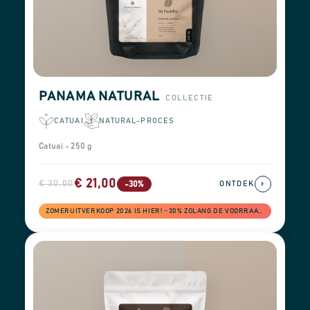
PANAMA NATURAL
COLLECTIE
CATUAI
NATURAL-PROCES
Catuai - 250 g
€ 21,00
€ 30,00
›
-30%
ONTDEK
ZOMERUITVERKOOP 2026 IS HIER! −30% ZOLANG DE VOORRAAD STREKT