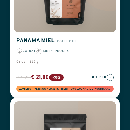
PANAMA MIEL
COLLECTIE
CATUAI
HONEY-PROCES
Catuai - 250 g
€ 21,00
€ 30,00
›
-30%
ONTDEK
ZOMERUITVERKOOP 2026 IS HIER! −30% ZOLANG DE VOORRAAD STREKT