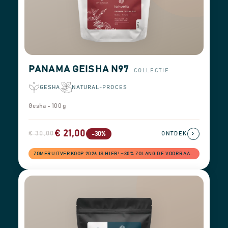
PANAMA GEISHA N97
COLLECTIE
GESHA
NATURAL-PROCES
Gesha - 100 g
€ 21,00
€ 30,00
›
-30%
ONTDEK
ZOMERUITVERKOOP 2026 IS HIER! −30% ZOLANG DE VOORRAAD STREKT