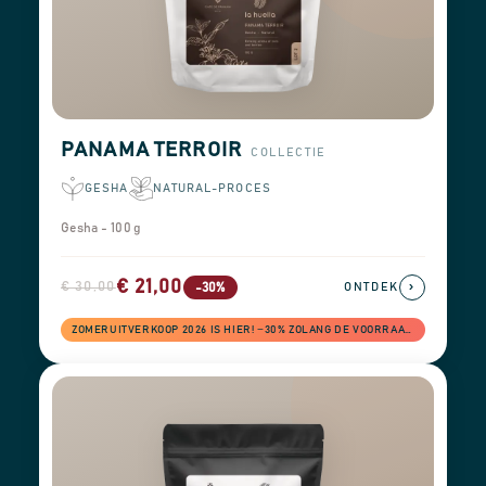
PANAMA TERROIR
COLLECTIE
GESHA
NATURAL-PROCES
Gesha - 100 g
€ 21,00
€ 30,00
›
-30%
ONTDEK
ZOMERUITVERKOOP 2026 IS HIER! −30% ZOLANG DE VOORRAAD STREKT