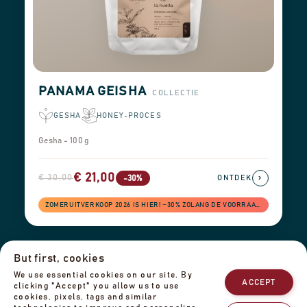
PANAMA GEISHA
COLLECTIE
GESHA
HONEY-PROCES
Gesha - 100 g
€ 21,00
€ 30,00
›
-30%
ONTDEK
ZOMERUITVERKOOP 2026 IS HIER! −30% ZOLANG DE VOORRAAD STREKT
But first, cookies
Verzendinformatie
Retouren & terugbetalingen
Impressum
We use essential cookies on our site. By
Privacybeleid
Ons team
Neem contact met ons op
ACCEPT
clicking "Accept" you allow us to use
cookies, pixels, tags and similar