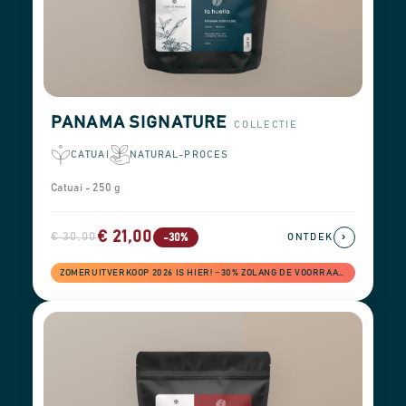
PANAMA SIGNATURE
COLLECTIE
CATUAI
NATURAL-PROCES
Catuai - 250 g
€ 21,00
€ 30,00
›
-30%
ONTDEK
ZOMERUITVERKOOP 2026 IS HIER! −30% ZOLANG DE VOORRAAD STREKT