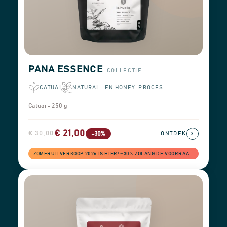
PANA ESSENCE
COLLECTIE
CATUAI
NATURAL- EN HONEY-PROCES
Catuai - 250 g
€ 21,00
€ 30,00
›
-30%
ONTDEK
ZOMERUITVERKOOP 2026 IS HIER! −30% ZOLANG DE VOORRAAD STREKT