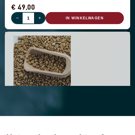
€ 49,00
−
+
IN WINKELWAGEN
UITVERKOCHT
GREEN PANAMA GEISHA - LOT 11
(0,5 KG)
Gesha - 500 g
Licht, maar rijk aan donkere bosvruchten die elegant