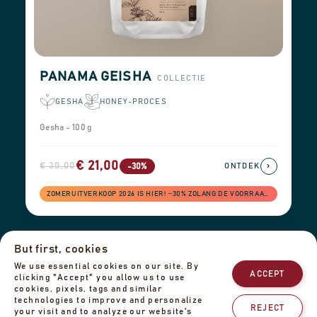
PANAMA GEISHA
COLLECTIE
GESHA
HONEY-PROCES
Gesha - 100 g
€ 21,00
€ 30,00
›
-30%
ONTDEK
ZOMERUITVERKOOP 2026 IS HIER! −30% ZOLANG DE VOORRAAD STREKT
But first, cookies
Verzendinformatie
Retouren & terugbetalingen
Impressum
We use essential cookies on our site. By
Privacybeleid
Ons team
Neem contact met ons op
ACCEPT
clicking "Accept" you allow us to use
cookies, pixels, tags and similar
technologies to improve and personalize
REJECT
your visit and to analyze our website's