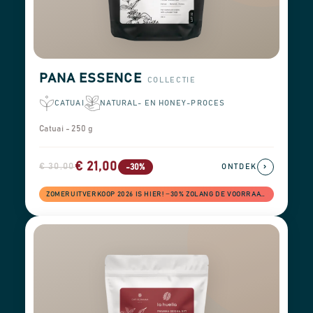
PANA ESSENCE
COLLECTIE
CATUAI
NATURAL- EN HONEY-PROCES
Catuai - 250 g
€ 21,00
€ 30,00
›
-30%
ONTDEK
ZOMERUITVERKOOP 2026 IS HIER! −30% ZOLANG DE VOORRAAD STREKT