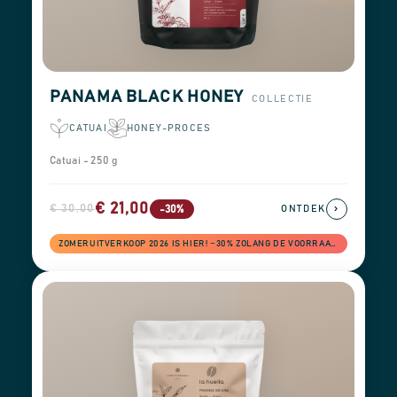
PANAMA BLACK HONEY
COLLECTIE
CATUAI
HONEY-PROCES
Catuai - 250 g
€ 21,00
€ 30,00
›
-30%
ONTDEK
ZOMERUITVERKOOP 2026 IS HIER! −30% ZOLANG DE VOORRAAD STREKT