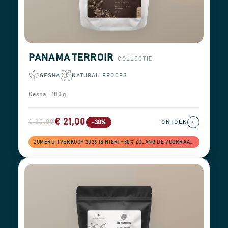
PANAMA TERROIR
COLLECTIE
GESHA
NATURAL-PROCES
Gesha - 100 g
€ 21,00
€ 30,00
›
-30%
ONTDEK
ZOMERUITVERKOOP 2026 IS HIER! −30% ZOLANG DE VOORRAAD STREKT