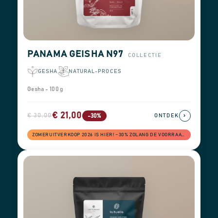
PANAMA GEISHA N97
COLLECTIE
GESHA
NATURAL-PROCES
Gesha - 100 g
€ 21,00
€ 30,00
›
-30%
ONTDEK
ZOMERUITVERKOOP 2026 IS HIER! −30% ZOLANG DE VOORRAAD STREKT