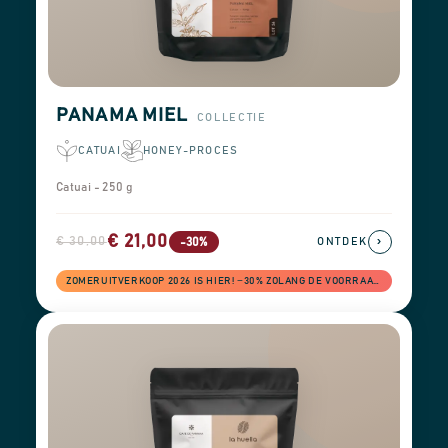
PANAMA MIEL
COLLECTIE
CATUAI
HONEY-PROCES
Catuai - 250 g
€ 21,00
€ 30,00
›
-30%
ONTDEK
ZOMERUITVERKOOP 2026 IS HIER! −30% ZOLANG DE VOORRAAD STREKT