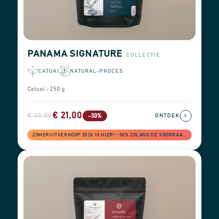
PANAMA SIGNATURE
COLLECTIE
CATUAI
NATURAL-PROCES
Catuai - 250 g
€ 21,00
€ 30,00
›
-30%
ONTDEK
ZOMERUITVERKOOP 2026 IS HIER! −30% ZOLANG DE VOORRAAD STREKT