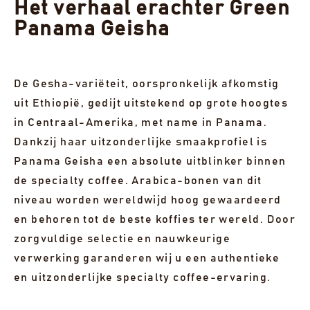
over het gehemelte spelen. Een verfijnde, ronde en
Het verhaal erachter Green
complexe koffie met aangename tonen van licht
Panama Geisha
geroosterde, graanachtige accenten.
€ 49,00
De Gesha-variëteit, oorspronkelijk afkomstig
UITVERKOCHT
uit Ethiopië, gedijt uitstekend op grote hoogtes
2 UITVERKOCHTE LOTS WEERGEVEN
in Centraal-Amerika, met name in Panama.
Dankzij haar uitzonderlijke smaakprofiel is
Panama Geisha een absolute uitblinker binnen
de specialty coffee. Arabica-bonen van dit
niveau worden wereldwijd hoog gewaardeerd
en behoren tot de beste koffies ter wereld. Door
zorgvuldige selectie en nauwkeurige
verwerking garanderen wij u een authentieke
en uitzonderlijke specialty coffee-ervaring.