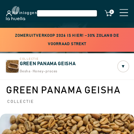
0
Nu inloggen
ZOMERUITVERKOOP 2026 IS HIER! −30% ZOLANG DE
VOORRAAD STREKT
COLLECTIE
GREEN PANAMA GEISHA
▾
Gesha · Honey-proces
GREEN PANAMA GEISHA
COLLECTIE
Geen voorraad