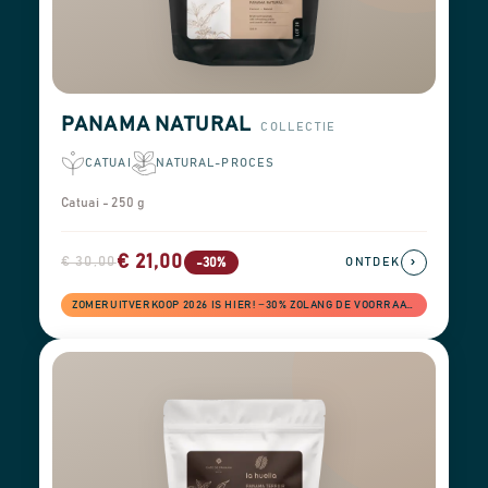
PANAMA NATURAL
COLLECTIE
CATUAI
NATURAL-PROCES
Catuai - 250 g
€ 21,00
€ 30,00
›
-30%
ONTDEK
ZOMERUITVERKOOP 2026 IS HIER! −30% ZOLANG DE VOORRAAD STREKT