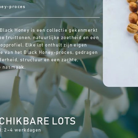
ney-proces
lack Honey is een collectie gekenmerkt
pe fruittonen, natuurlijke zoetheid en een
opprofiel. Elke lot onthult zijn eigen
e van het Black Honey-proces, gedragen
derheid, structuur en een zachte,
e nasmaak.
CHIKBARE LOTS
d: 2–4 werkdagen