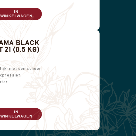
IN
WINKELWAGEN
AMA BLACK
 21 (0,5 KG)
lijk, met een schoon
xpressief,
ter.
IN
WINKELWAGEN