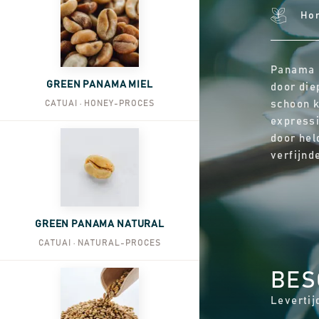
Ho
Panama B
GREEN PANAMA MIEL
door die
CATUAI · HONEY-PROCES
schoon k
expressi
door hel
verfijnd
GREEN PANAMA NATURAL
CATUAI · NATURAL-PROCES
BES
Levertij