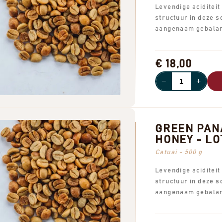
Levendige aciditeit
structuur in deze s
aangenaam gebalan
€ 18,00
−
+
GREEN PAN
HONEY - LOT
Catuai - 500 g
Levendige aciditeit
structuur in deze s
aangenaam gebalan