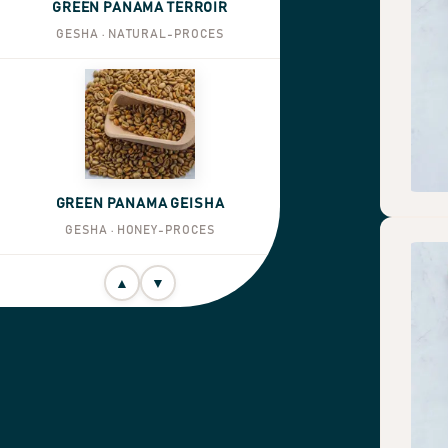
GREEN PANAMA TERROIR
GESHA · NATURAL-PROCES
GREEN PANAMA GEISHA
GESHA · HONEY-PROCES
▲
▼