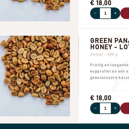
€ 18,00
−
+
GREEN PAN
HONEY - LOT
Catuai - 500 g
Fruitig en toeganke
kopprofiel en een e
gebalanceerd karak
€ 18,00
−
+