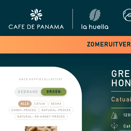
ZOMERUITVERK
GRE
ONZE KOFFIECOLLECTIES
HO
GEBRAND
GROEN
Catuai
ALLE
CATUAI
GESHA
HONEY-PROCES
NATURAL-PROCES
120
NATURAL- EN HONEY-PROCES
Cat