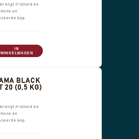
 brengt frisheid en
chone en
ceerde kop.
IN
WINKELWAGEN
AMA BLACK
 20 (0,5 KG)
 brengt frisheid en
chone en
ceerde kop.