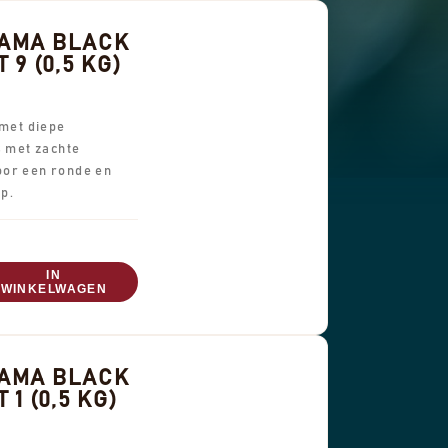
AMA BLACK
 9 (0,5 KG)
 met diepe
s met zachte
or een ronde en
p.
IN
WINKELWAGEN
AMA BLACK
 1 (0,5 KG)