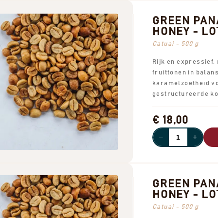
GREEN PAN
HONEY - LOT
Catuai - 500 g
Rijk en expressief,
fruittonen in balan
karamelzoetheid vo
gestructureerde ko
€ 18,00
−
+
GREEN PAN
HONEY - LOT
Catuai - 500 g