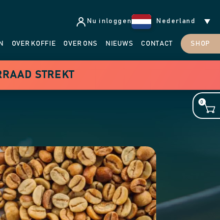
Nu inloggen
Nederland
N
OVER KOFFIE
OVER ONS
NIEUWS
CONTACT
SHOP
ORRAAD STREKT
0