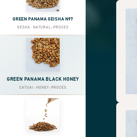
GREEN PANAMA GEISHA N97
GESHA · NATURAL-PROCES
GREEN PANAMA BLACK HONEY
CATUAI · HONEY-PROCES