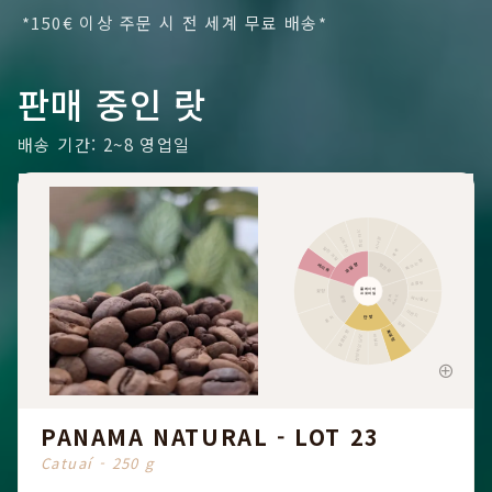
*150€ 이상 주문 시 전 세계 무료 배송*
판매 중인 랏
배송 기간: 2~8 영업일
기타 과일
시나몬
시트러스
말린 과일
후추
톡 쏘는 향
과일향
향신료
베리류
초콜릿
플레이버
꽃향
프로파일
카카오
견과
꽃향
헤이즐넛
아몬드
단맛
홍차
땅콩
흑설탕
달콤한 향
전반적인 단맛
바닐라
PANAMA NATURAL - LOT 23
Catuaí - 250 g