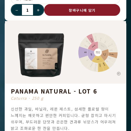
−
+
장바구니에 담기
기타 과일
시트러스
시나몬
말린 과일
후추
톡 쏘는 향
과일향
향신료
베리류
초콜릿
플레이버
꽃향
프로파일
카카오
견과
헤이즐넛
꽃향
아몬드
단맛
홍차
땅콩
흑설탕
달콤한 향
바닐라
전반적인 단맛
PANAMA NATURAL - LOT 6
Caturra - 250 g
신선한 과일, 바닐라, 레몬 제스트, 섬세한 플로럴 향이
느껴지는 깨끗하고 편안한 커피입니다. 균형 잡히고 마시기
쉬우며, 부드러운 단맛과 은은한 견과류 뉘앙스가 어우러져
밝고 조화로운 한 잔을 만듭니다.