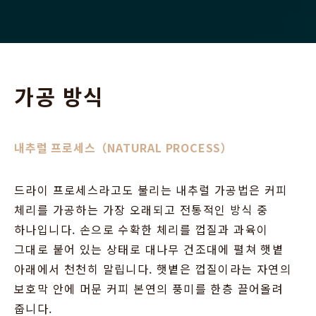
PANAMA NATURAL - LOT 2
Catuaí - 250 g
균형 잡히고 친근한 이 미디엄 로스트는 은은한 과일 노트와
부드러운 구조감, 그리고 기분 좋게 이어지는 여운을
가공 방식
선사합니다.
₩37,030
내추럴 프로세스（NATURAL PROCESS）
2026 여름 세일! 재고 소진 시까지 30% 할인
품절
드라이 프로세스라고도 불리는 내추럴 가공법은 커피
체리를 가공하는 가장 오래되고 전통적인 방식 중
품절된 랏 1개 보기
하나입니다. 손으로 수확한 체리를 껍질과 과육이
그대로 붙어 있는 상태로 대나무 건조대에 펼쳐 햇볕
아래에서 천천히 말립니다. 햇볕은 껍질이라는 자연의
보호막 안에 머문 커피 본연의 풍미를 한층 끌어올려
줍니다.