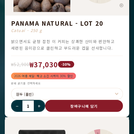
PANAMA NATURAL - LOT 20
Catuaí - 250 g
밝으면서도 균형 잡힌 이 커피는 상쾌한 산미와 편안하고
세련된 음미감으로 클린하고 부드러운 컵을 선사합니다.
₩37,030
₩52,900
-30%
2026 여름 세일! 재고 소진 시까지 30% 할인
분쇄 굵기를 선택하세요
−
+
장바구니에 담기