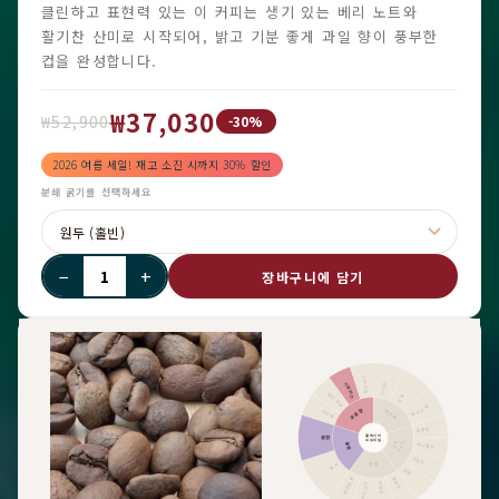
클린하고 표현력 있는 이 커피는 생기 있는 베리 노트와
활기찬 산미로 시작되어, 밝고 기분 좋게 과일 향이 풍부한
컵을 완성합니다.
₩37,030
₩52,900
-30%
2026 여름 세일! 재고 소진 시까지 30% 할인
분쇄 굵기를 선택하세요
−
+
장바구니에 담기
기타 과일
시트러스
시나몬
말린 과일
후추
톡 쏘는 향
과일향
향신료
베리류
초콜릿
플레이버
꽃향
프로파일
카카오
견과
꽃향
헤이즐넛
아몬드
단맛
홍차
땅콩
달콤한 향
흑설탕
전반적인 단맛
바닐라