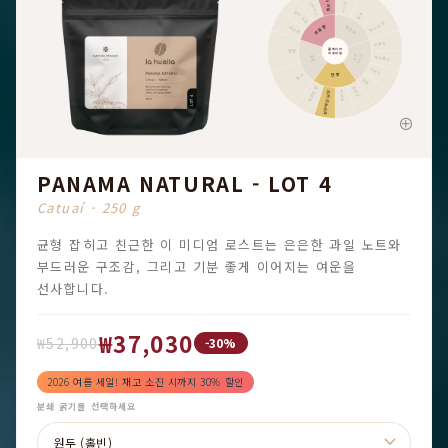
기타 과일
시나몬
시트러스
말린 과일
후추
톡 쏘는 향
과일향
향신료
베리류
초콜릿
플레이버
꽃향
프로파일
카카오
견과
꽃향
헤이즐넛
아몬드
단맛
홍차
땅콩
달콤한 향
흑설탕
전반적인 단맛
바닐라
PANAMA NATURAL - LOT 4
Catuaí - 250 g
균형 잡히고 친근한 이 미디엄 로스트는 은은한 과일 노트와
부드러운 구조감, 그리고 기분 좋게 이어지는 여운을
선사합니다.
₩37,030
₩52,900
-30%
2026 여름 세일! 재고 소진 시까지 30% 할인
분쇄 굵기를 선택하세요