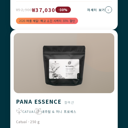
₩37,030
₩52,900
›
-30%
자세히 보기
2026 여름 세일! 재고 소진 시까지 30% 할인
PANA ESSENCE
컬렉션
CATUAÍ
내추럴 & 허니 프로세스
Catuaí - 250 g