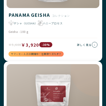
PANAMA GEISHA
コレクション
ゲシャ（GESHA）
ハニープロセス
Geisha - 100 g
￥3,920
￥5,600
›
-30%
詳しく見る
サマーセール2026開催中！在庫限り30%オフ