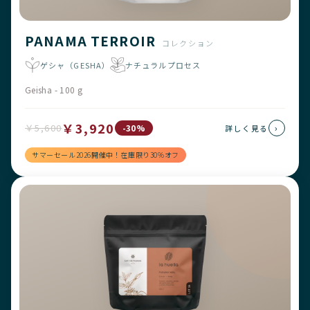
PANAMA TERROIR
コレクション
ゲシャ（GESHA）
ナチュラルプロセス
Geisha - 100 g
￥3,920
￥5,600
›
-30%
詳しく見る
サマーセール2026開催中！在庫限り30%オフ