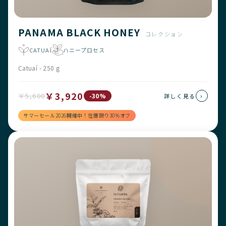
PANAMA BLACK HONEY
コレクション
CATUAÍ
ハニープロセス
Catuaí - 250 g
￥3,920
￥5,600
›
-30%
詳しく見る
サマーセール2026開催中！在庫限り30%オフ