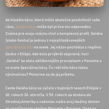
Ak hľadáte kávu, ktorá môže skutočne pozdvihnúť vaše
rána,
Geisha káva
môže byť práve tou odpoveďou.
Známa pre svoju vzácnu chuť a komplexný profil, Geisha
(alebo Gesha) je jednou z najvyhľadávanejších
špeciálnych káv
na svete. Jej názov pochádza z regiónu
Gesha v Etiópii, kde bola prvýkrát objavená, hoci
„Geisha" sa stala obľúbenejším pravopisom v Paname a
vo svete špeciálnej kávy. Čo robí túto kávu takou
výnimočnou? Ponorme sa do jej príbehu.
Cesta Geisha kávy sa začala v bujnných lesoch Etiópie v
30. rokoch 20. storočia. V 50. rokoch sa dostala do
Strednej Ameriky a nakoniec našla svoj ideálny domov
vo vysočinovom regióne Boquete v Paname. Dnes sa