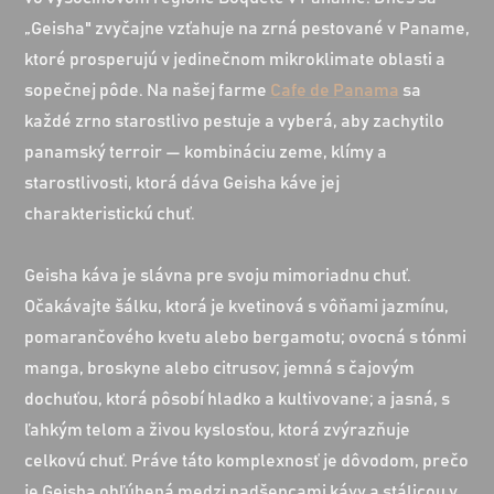
„Geisha" zvyčajne vzťahuje na zrná pestované v Paname,
ktoré prosperujú v jedinečnom mikroklimate oblasti a
sopečnej pôde. Na našej farme
Cafe de Panama
sa
každé zrno starostlivo pestuje a vyberá, aby zachytilo
panamský terroir — kombináciu zeme, klímy a
starostlivosti, ktorá dáva Geisha káve jej
charakteristickú chuť.
Geisha káva je slávna pre svoju mimoriadnu chuť.
Očakávajte šálku, ktorá je kvetinová s vôňami jazmínu,
pomarančového kvetu alebo bergamotu; ovocná s tónmi
manga, broskyne alebo citrusov; jemná s čajovým
dochuťou, ktorá pôsobí hladko a kultivovane; a jasná, s
ľahkým telom a živou kyslosťou, ktorá zvýrazňuje
celkovú chuť. Práve táto komplexnosť je dôvodom, prečo
je Geisha obľúbená medzi nadšencami kávy a stálicou v