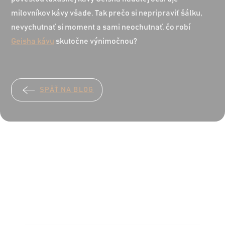
milovníkov kávy všade. Tak prečo si nepripraviť šálku,
nevychutnať si moment a sami neochutnať, čo robí
Geisha kávu
skutočne výnimočnou?
SPÄŤ NA BLOG
Ochutnajte
naše
kávové kolekcie