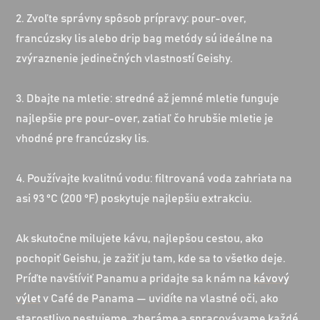
2. Zvoľte správny spôsob prípravy: pour-over,
francúzsky lis alebo drip bag metódy sú ideálne na
zvýraznenie jedinečných vlastností Geishy.
3. Dbajte na mletie: stredné až jemné mletie funguje
najlepšie pre pour-over, zatiaľ čo hrubšie mletie je
vhodné pre francúzsky lis.
4. Používajte kvalitnú vodu: filtrovaná voda zahriata na
asi 93 °C (200 °F) poskytuje najlepšiu extrakciu.
Ak skutočne milujete kávu, najlepšou cestou, ako
pochopiť Geishu, je zažiť ju tam, kde sa to všetko deje.
Príďte navštíviť Panamu a pridajte sa k nám na
kávový
výlet
v Café de Panama — uvidíte na vlastné oči, ako
starostlivo pestujeme, zberáme a spracovávame každé