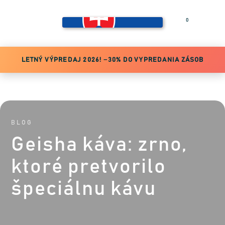
0
Prihlásiť sa
LETNÝ VÝPREDAJ 2026! −30% DO VYPREDANIA ZÁSOB
BLOG
Geisha káva: zrno,
ktoré pretvorilo
špeciálnu kávu