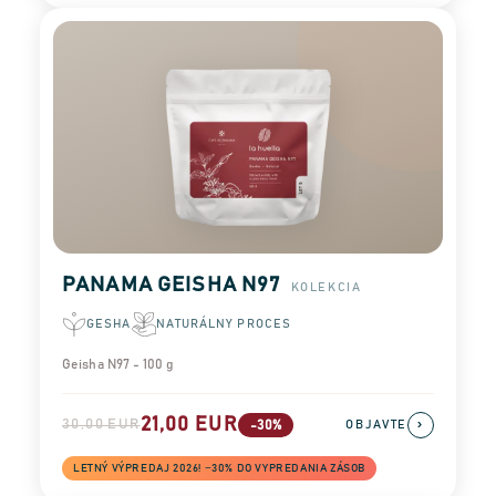
PANAMA GEISHA N97
KOLEKCIA
GESHA
NATURÁLNY PROCES
Geisha N97 - 100 g
21,00 EUR
30,00 EUR
›
-30%
OBJAVTE
LETNÝ VÝPREDAJ 2026! −30% DO VYPREDANIA ZÁSOB