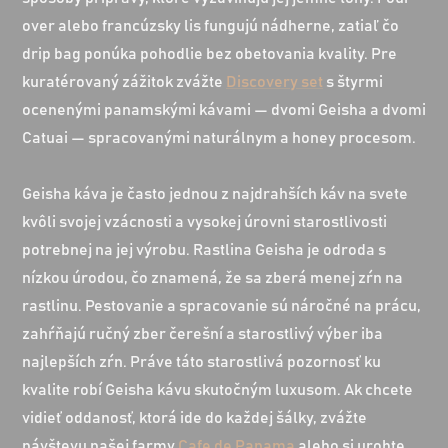
over alebo francúzsky lis fungujú nádherne, zatiaľ čo
drip bag ponúka pohodlie bez obetovania kvality. Pre
kuratérovaný zážitok zvážte
Discovery set
s štyrmi
ocenenými panamskými kávami — dvomi Geisha a dvomi
Catuai — spracovanými naturálnym a honey procesom.
Geisha káva je často jednou z najdrahších káv na svete
kvôli svojej vzácnosti a vysokej úrovni starostlivosti
potrebnej na jej výrobu. Rastlina Geisha je odroda s
nízkou úrodou, čo znamená, že sa zberá menej zŕn na
rastlinu. Pestovanie a spracovanie sú náročné na prácu,
zahŕňajú ručný zber čerešní a starostlivý výber iba
najlepších zŕn. Práve táto starostlivá pozornosť ku
kvalite robí Geisha kávu skutočným luxusom. Ak chcete
vidieť oddanosť, ktorá ide do každej šálky, zvážte
návštevu našej farmy
Cafe de Panama
alebo si urobte