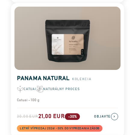
PANAMA NATURAL
KOLEKCIA
CATUAI
NATURÁLNY PROCES
Catuai - 100 g
21,00 EUR
30,00 EUR
›
-30%
OBJAVTE
LETNÝ VÝPREDAJ 2026! −30% DO VYPREDANIA ZÁSOB