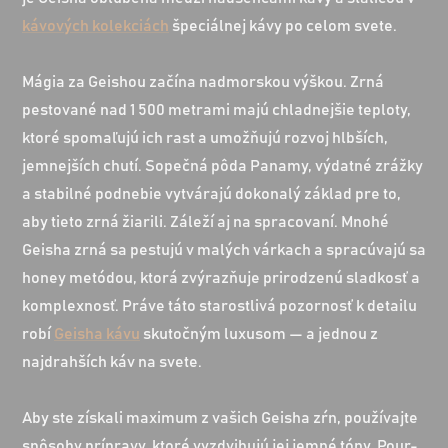
kávových kolekciách
špeciálnej kávy po celom svete.
Mágia za Geishou začína nadmorskou výškou. Zrná
pestované nad 1 500 metrami majú chladnejšie teploty,
ktoré spomaľujú ich rast a umožňujú rozvoj hlbších,
jemnejších chutí. Sopečná pôda Panamy, výdatné zrážky
a stabilné podnebie vytvárajú dokonalý základ pre to,
aby tieto zrná žiarili. Záleží aj na spracovaní. Mnohé
Geisha zrná sa pestujú v malých várkach a spracúvajú sa
honey metódou, ktorá zvýrazňuje prirodzenú sladkosť a
komplexnosť. Práve táto starostlivá pozornosť k detailu
robí
Geisha kávu
skutočným luxusom — a jednou z
najdrahších káv na svete.
Aby ste získali maximum z vašich Geisha zŕn, používajte
spôsoby prípravy, ktoré vyzdvihujú jej jemné tóny. Pour-