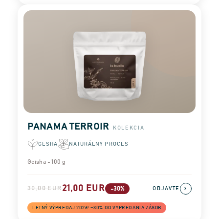
PANAMA TERROIR
KOLEKCIA
GESHA
NATURÁLNY PROCES
Geisha - 100 g
21,00 EUR
30,00 EUR
›
-30%
OBJAVTE
LETNÝ VÝPREDAJ 2026! −30% DO VYPREDANIA ZÁSOB