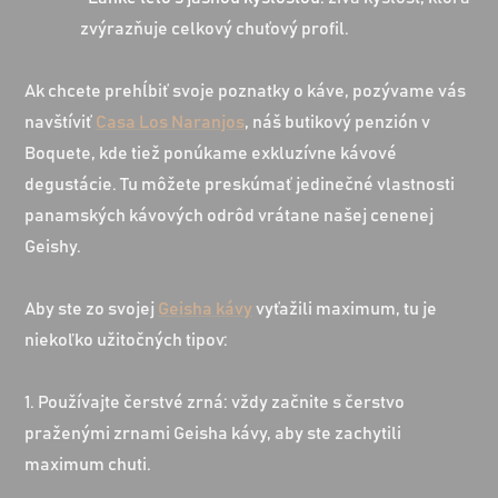
zvýrazňuje celkový chuťový profil.
Ak chcete prehĺbiť svoje poznatky o káve, pozývame vás
navštíviť
Casa Los Naranjos
, náš butikový penzión v
Boquete, kde tiež ponúkame exkluzívne kávové
degustácie. Tu môžete preskúmať jedinečné vlastnosti
panamských kávových odrôd vrátane našej cenenej
Geishy.
Aby ste zo svojej
Geisha kávy
vyťažili maximum, tu je
niekoľko užitočných tipov:
1. Používajte čerstvé zrná: vždy začnite s čerstvo
praženými zrnami Geisha kávy, aby ste zachytili
maximum chuti.