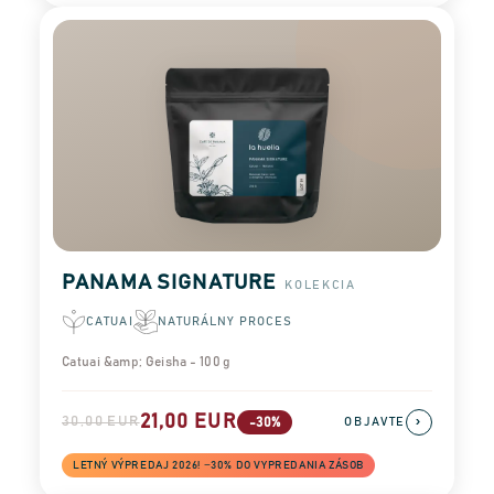
PANAMA SIGNATURE
KOLEKCIA
CATUAI
NATURÁLNY PROCES
Catuai &amp; Geisha - 100 g
21,00 EUR
30,00 EUR
›
-30%
OBJAVTE
LETNÝ VÝPREDAJ 2026! −30% DO VYPREDANIA ZÁSOB