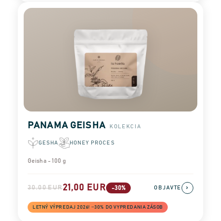
PANAMA GEISHA
KOLEKCIA
GESHA
HONEY PROCES
Geisha - 100 g
21,00 EUR
30,00 EUR
›
-30%
OBJAVTE
LETNÝ VÝPREDAJ 2026! −30% DO VYPREDANIA ZÁSOB