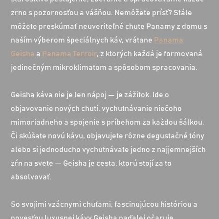
zrno s pozornosťou a vášňou. Nemôžete prísť? Stále
môžete preskúmať neuveriteľné chute Panamy z domu s
naším výberom špeciálnych káv, vrátane
Panama
Geisha
a
Panama Terroir
, z ktorých každá je formovaná
jedinečným mikroklimatom a spôsobom spracovania.
Geisha káva nie je len nápoj — je zážitok. Ide o
objavovanie nových chutí, vychutnávanie niečoho
mimoriadneho a spojenie s príbehom za každou šálkou.
Či skúšate novú kávu, objavujete rôzne degustačné tóny
alebo si jednoducho vychutnávate jedno z najjemnejších
zŕn na svete — Geisha je cesta, ktorú stojí za to
absolvovať.
So svojimi vzácnymi chuťami, fascinujúcou históriou a
povesťou luxusnej kávy Geisha naďalej očaruje