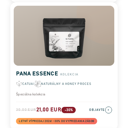
PANA ESSENCE
KOLEKCIA
CATUAI
NATURÁLNY A HONEY PROCES
Špeciálna kolekcia
21,00 EUR
30,00 EUR
›
-30%
OBJAVTE
LETNÝ VÝPREDAJ 2026! −30% DO VYPREDANIA ZÁSOB