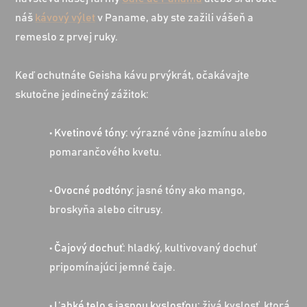
náš
kávový výlet
v Paname, aby ste zažili vášeň a
remeslo z prvej ruky.
Keď ochutnáte Geisha kávu prvýkrát, očakávajte
skutočne jedinečný zážitok:
•
Kvetinové tóny:
výrazné vône jazmínu alebo
pomarančového kvetu.
•
Ovocné podtóny:
jasné tóny ako mango,
broskyňa alebo citrusy.
•
Čajový dochuť:
hladký, kultivovaný dochuť
pripomínajúci jemné čaje.
•
Ľahké telo s jasnou kyslosťou:
živá kyslosť, ktorá