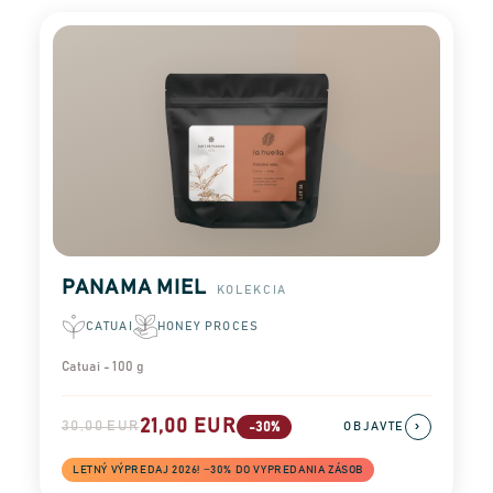
PANAMA MIEL
KOLEKCIA
CATUAI
HONEY PROCES
Catuai - 100 g
21,00 EUR
30,00 EUR
›
-30%
OBJAVTE
LETNÝ VÝPREDAJ 2026! −30% DO VYPREDANIA ZÁSOB