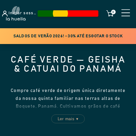
0
Iniciar sessão
SALDOS DE VERÃO 2026! −30% ATÉ ESGOTAR O STOCK
CAFÉ VERDE — GEISHA
& CATUAI DO PANAMÁ
Compre café verde de origem única diretamente
da nossa quinta familiar nas terras altas de
Boquete, Panamá. Cultivamos grãos de café
arábica Geisha, Catuai e Canas Verdes premiados
Ler mais ▾
em altitude, colhemos apenas cerejas maduras à
mão e enviamos sem torrar para que você torre à