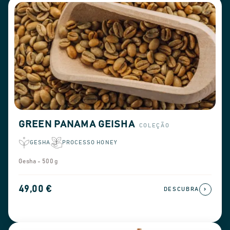
filtre por variedade ou método de processamento
e encomende os grãos de café do Panamá
adequados ao seu perfil de torra.
GREEN PANAMA GEISHA
COLEÇÃO
GESHA
PROCESSO HONEY
Gesha - 500 g
49,00 €
›
DESCUBRA