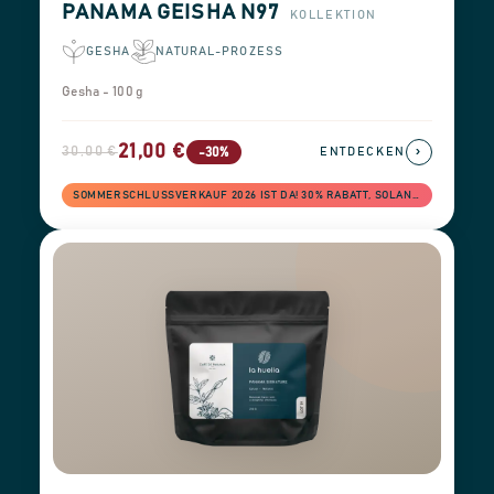
PANAMA GEISHA N97
KOLLEKTION
GESHA
NATURAL-PROZESS
Gesha - 100 g
21,00 €
30,00 €
›
-30%
ENTDECKEN
SOMMERSCHLUSSVERKAUF 2026 IST DA! 30% RABATT, SOLANGE DER VORRAT REICHT