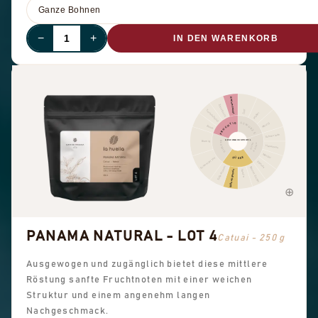
−
+
IN DEN WARENKORB
Andere Frucht
Zitrusfrucht
Zimt
Trockenfrucht
Pfeffer
FRUCHTIG
GEWÜRZE
Würzig
Beere
Schokolade
GESCHMACKSPROFIL
Blumig
BLUMIG
KAKAO
NUSS
Haselnuss
Mandel
SÜSSE
Schwarzer Tee
Erdnuss
Süße Aromen
Brauner Zucker
Süße allgemein
Vanille
PANAMA NATURAL - LOT 4
Catuai - 250 g
Ausgewogen und zugänglich bietet diese mittlere
Röstung sanfte Fruchtnoten mit einer weichen
Struktur und einem angenehm langen
Nachgeschmack.