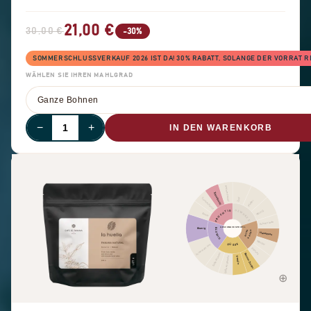
21,00 €
30,00 €
-30%
SOMMERSCHLUSSVERKAUF 2026 IST DA! 30% RABATT, SOLANGE DER VORRAT R
WÄHLEN SIE IHREN MAHLGRAD
−
+
IN DEN WARENKORB
Andere Frucht
Zitrusfrucht
Zimt
Trockenfrucht
Pfeffer
FRUCHTIG
GEWÜRZE
Würzig
Beere
Schokolade
GESCHMACKSPROFIL
Blumig
BLUMIG
KAKAO
NUSS
Haselnuss
Mandel
SÜSSE
Schwarzer Tee
Erdnuss
Süße Aromen
Brauner Zucker
Süße allgemein
Vanille