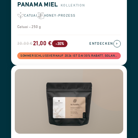
PANAMA MIEL
KOLLEKTION
CATUAI
HONEY-PROZESS
Catuai - 250 g
21,00 €
30,00 €
›
-30%
ENTDECKEN
SOMMERSCHLUSSVERKAUF 2026 IST DA! 30% RABATT, SOLANGE DER VORRAT REICHT