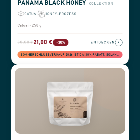
PANAMA BLACK HONEY
KOLLEKTION
CATUAI
HONEY-PROZESS
Catuai - 250 g
21,00 €
30,00 €
›
-30%
ENTDECKEN
SOMMERSCHLUSSVERKAUF 2026 IST DA! 30% RABATT, SOLANGE DER VORRAT REICHT