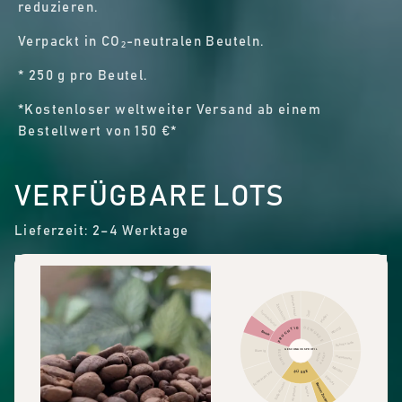
reduzieren.
Verpackt in CO₂-neutralen Beuteln.
* 250 g pro Beutel.
*Kostenloser weltweiter Versand ab einem
Bestellwert von 150 €*
VERFÜGBARE LOTS
Lieferzeit: 2–4 Werktage
Andere Frucht
Zitrusfrucht
Zimt
Trockenfrucht
Pfeffer
FRUCHTIG
GEWÜRZE
Würzig
Beere
Schokolade
GESCHMACKSPROFIL
Blumig
BLUMIG
KAKAO
NUSS
Haselnuss
Mandel
SÜSSE
Schwarzer Tee
Erdnuss
Süße Aromen
Brauner Zucker
Süße allgemein
Vanille