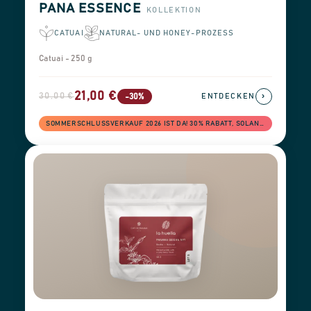
PANA ESSENCE
KOLLEKTION
CATUAI
NATURAL- UND HONEY-PROZESS
Catuai - 250 g
21,00 €
30,00 €
›
-30%
ENTDECKEN
SOMMERSCHLUSSVERKAUF 2026 IST DA! 30% RABATT, SOLANGE DER VORRAT REICHT