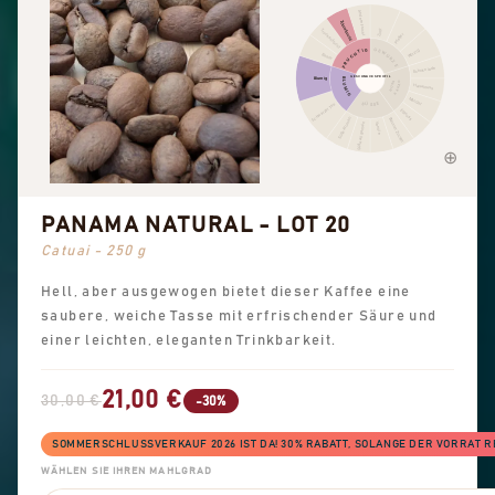
Andere Frucht
Zitrusfrucht
Zimt
Trockenfrucht
Pfeffer
FRUCHTIG
GEWÜRZE
Würzig
Beere
Schokolade
GESCHMACKSPROFIL
Blumig
BLUMIG
KAKAO
NUSS
Haselnuss
Mandel
SÜSSE
Schwarzer Tee
Erdnuss
Süße Aromen
Brauner Zucker
Süße allgemein
Vanille
PANAMA NATURAL - LOT 20
Catuai - 250 g
Hell, aber ausgewogen bietet dieser Kaffee eine
saubere, weiche Tasse mit erfrischender Säure und
einer leichten, eleganten Trinkbarkeit.
21,00 €
30,00 €
-30%
SOMMERSCHLUSSVERKAUF 2026 IST DA! 30% RABATT, SOLANGE DER VORRAT R
WÄHLEN SIE IHREN MAHLGRAD