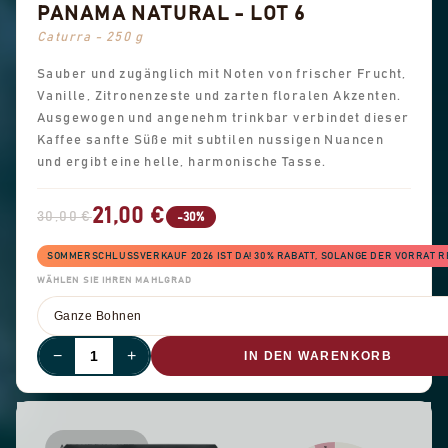
PANAMA NATURAL - LOT 6
Caturra - 250 g
Sauber und zugänglich mit Noten von frischer Frucht,
Vanille, Zitronenzeste und zarten floralen Akzenten.
Ausgewogen und angenehm trinkbar verbindet dieser
Kaffee sanfte Süße mit subtilen nussigen Nuancen
und ergibt eine helle, harmonische Tasse.
21,00 €
30,00 €
-30%
SOMMERSCHLUSSVERKAUF 2026 IST DA! 30% RABATT, SOLANGE DER VORRAT R
WÄHLEN SIE IHREN MAHLGRAD
−
+
IN DEN WARENKORB