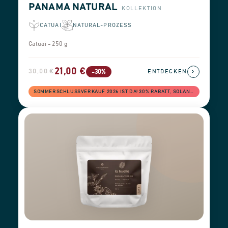
PANAMA NATURAL
KOLLEKTION
CATUAI
NATURAL-PROZESS
Catuai - 250 g
21,00 €
30,00 €
›
-30%
ENTDECKEN
SOMMERSCHLUSSVERKAUF 2026 IST DA! 30% RABATT, SOLANGE DER VORRAT REICHT